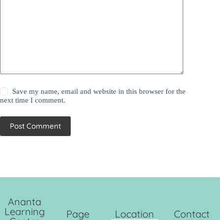
Save my name, email and website in this browser for the
next time I comment.
Post Comment
Ananta
Learning
Page
Location
Contact