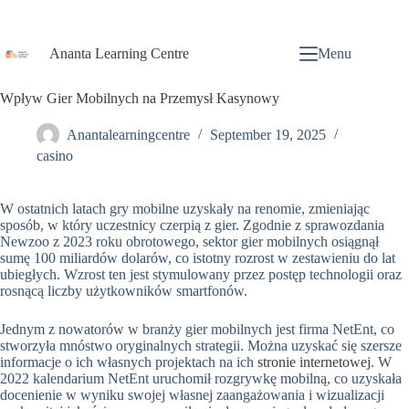
Ananta Learning Centre
Menu
Wpływ Gier Mobilnych na Przemysł Kasynowy
Anantalearningcentre
September 19, 2025
casino
W ostatnich latach gry mobilne uzyskały na renomie, zmieniając
sposób, w który uczestnicy czerpią z gier. Zgodnie z sprawozdania
Newzoo z 2023 roku obrotowego, sektor gier mobilnych osiągnął
sumę 100 miliardów dolarów, co istotny rozrost w zestawieniu do lat
ubiegłych. Wzrost ten jest stymulowany przez postęp technologii oraz
rosnącą liczby użytkowników smartfonów.
Jednym z nowatorów w branży gier mobilnych jest firma NetEnt, co
stworzyła mnóstwo oryginalnych strategii. Można uzyskać się szersze
informacje o ich własnych projektach na ich
stronie internetowej
. W
2022 kalendarium NetEnt uruchomił rozgrywkę mobilną, co uzyskała
docenienie w wyniku swojej własnej zaangażowania i wizualizacji