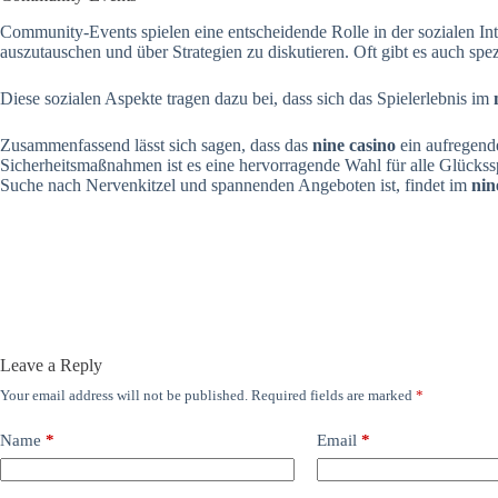
Community-Events spielen eine entscheidende Rolle in der sozialen In
auszutauschen und über Strategien zu diskutieren. Oft gibt es auch spe
Diese sozialen Aspekte tragen dazu bei, dass sich das Spielerlebnis im
Zusammenfassend lässt sich sagen, dass das
nine casino
ein aufregende
Sicherheitsmaßnahmen ist es eine hervorragende Wahl für alle Glückss
Suche nach Nervenkitzel und spannenden Angeboten ist, findet im
nin
Leave a Reply
Your email address will not be published.
Required fields are marked
*
Name
*
Email
*