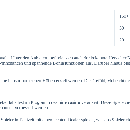
150+
30+
20+
wahl. Unter den Anbietern befindet sich auch der bekannte Hersteller 
ewinnchancen und spannende Bonusfunktionen aus. Darüber hinaus biet
nne in astronomischen Höhen erzielt werden. Das Gefühl, vielleicht den
 ebenfalls fest im Programm des
nine casino
verankert. Diese Spiele zi
chancen verbessert werden.
pieler in Echtzeit mit einem echten Dealer spielen, was das Spielerlebn