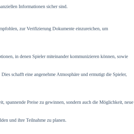
anziellen Informationen sicher sind.
 empfohlen, zur Verifizierung Dokumente einzureichen, um
ptionen, in denen Spieler miteinander kommunizieren können, sowie
. Dies schafft eine angenehme Atmosphäre und ermutigt die Spieler,
it, spannende Preise zu gewinnen, sondern auch die Möglichkeit, neue
lden und ihre Teilnahme zu planen.