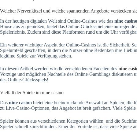
Welcher Nervenkitzel und welche spannenden Angebote verstecken sich 
In der heutigen digitalen Welt sind Online-Casinos wie das
nine casin
Hause aus zu genießen, bietet das Online-Glücksspiel eine aufregende 
Spielerlebnis. Zudem sind diese Plattformen rund um die Uhr verfügbar,
Ein weiterer wichtiger Aspekt der Online-Casinos ist die Sicherheit. S
Spielumfeld geschaffen, in dem die Nutzer ohne Bedenken ihre Lieblin
legitime Spiele zur Verfügung stehen.
In diesem Artikel werden wir die verschiedenen Facetten des
nine cas
Vorzüge und möglichen Nachteile des Online-Gamblings diskutieren und
des Online-Glücksspiels!
Vielfalt der Spiele im nine casino
Das
nine casino
bietet eine beeindruckende Auswahl an Spielen, die fü
zu Live-Casino-Optionen, das Angebot ist breit gefächert. Viele Spiel
Spieler können aus verschiedenen Kategorien wählen, und die Suchfunkt
Spieler schnell zurechtfinden. Einer der Vorteile ist, dass viele Spiel