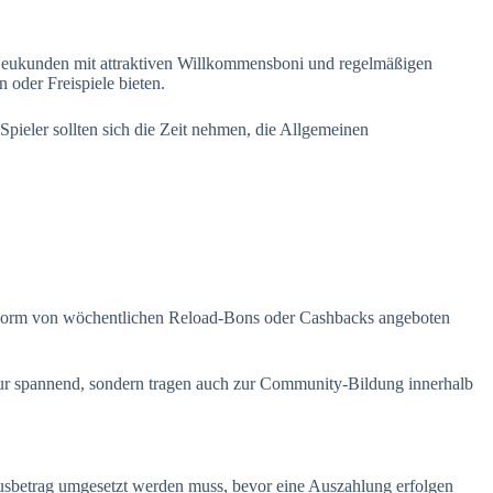
Neukunden mit attraktiven Willkommensboni und regelmäßigen
oder Freispiele bieten.
pieler sollten sich die Zeit nehmen, die Allgemeinen
in Form von wöchentlichen Reload-Bons oder Cashbacks angeboten
 nur spannend, sondern tragen auch zur Community-Bildung innerhalb
usbetrag umgesetzt werden muss, bevor eine Auszahlung erfolgen