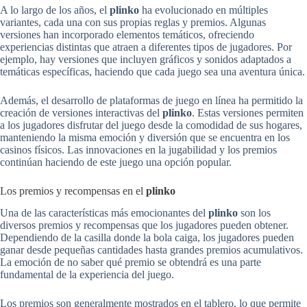
A lo largo de los años, el
plinko
ha evolucionado en múltiples
variantes, cada una con sus propias reglas y premios. Algunas
versiones han incorporado elementos temáticos, ofreciendo
experiencias distintas que atraen a diferentes tipos de jugadores. Por
ejemplo, hay versiones que incluyen gráficos y sonidos adaptados a
temáticas específicas, haciendo que cada juego sea una aventura única.
Además, el desarrollo de plataformas de juego en línea ha permitido la
creación de versiones interactivas del
plinko
. Estas versiones permiten
a los jugadores disfrutar del juego desde la comodidad de sus hogares,
manteniendo la misma emoción y diversión que se encuentra en los
casinos físicos. Las innovaciones en la jugabilidad y los premios
continúan haciendo de este juego una opción popular.
Los premios y recompensas en el
plinko
Una de las características más emocionantes del
plinko
son los
diversos premios y recompensas que los jugadores pueden obtener.
Dependiendo de la casilla donde la bola caiga, los jugadores pueden
ganar desde pequeñas cantidades hasta grandes premios acumulativos.
La emoción de no saber qué premio se obtendrá es una parte
fundamental de la experiencia del juego.
Los premios son generalmente mostrados en el tablero, lo que permite