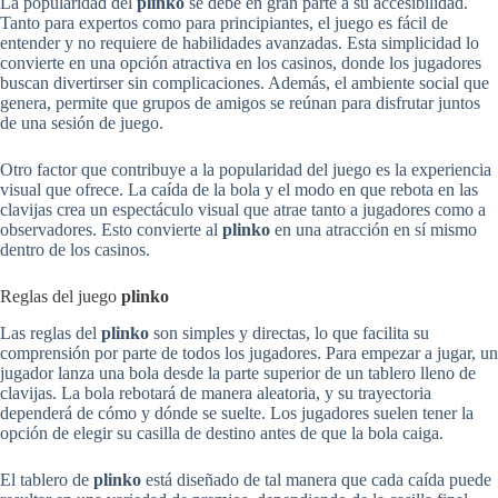
La popularidad del
plinko
se debe en gran parte a su accesibilidad.
Tanto para expertos como para principiantes, el juego es fácil de
entender y no requiere de habilidades avanzadas. Esta simplicidad lo
convierte en una opción atractiva en los casinos, donde los jugadores
buscan divertirser sin complicaciones. Además, el ambiente social que
genera, permite que grupos de amigos se reúnan para disfrutar juntos
de una sesión de juego.
Otro factor que contribuye a la popularidad del juego es la experiencia
visual que ofrece. La caída de la bola y el modo en que rebota en las
clavijas crea un espectáculo visual que atrae tanto a jugadores como a
observadores. Esto convierte al
plinko
en una atracción en sí mismo
dentro de los casinos.
Reglas del juego
plinko
Las reglas del
plinko
son simples y directas, lo que facilita su
comprensión por parte de todos los jugadores. Para empezar a jugar, un
jugador lanza una bola desde la parte superior de un tablero lleno de
clavijas. La bola rebotará de manera aleatoria, y su trayectoria
dependerá de cómo y dónde se suelte. Los jugadores suelen tener la
opción de elegir su casilla de destino antes de que la bola caiga.
El tablero de
plinko
está diseñado de tal manera que cada caída puede