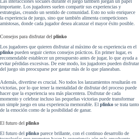
Las interacciones sociales durante el juego también juegan un papel
importante. Los jugadores suelen compartir sus experiencias y
estrategias, creando un sentido de comunidad. Esto no solo enriquece
la experiencia de juego, sino que también alimenta competiciones
amistosas, donde cada jugador desea alcanzar el mayor éxito posible.
Consejos para disfrutar del
plinko
Los jugadores que quieren disfrutar al máximo de su experiencia en el
plinko
pueden seguir ciertos consejos prácticos. En primer lugar, es
recomendable establecer un presupuesto antes de jugar, lo que ayuda a
evitar pérdidas excesivas. De este modo, los jugadores pueden disfrutar
del juego sin preocuparse por gastar más de lo que planeaban.
Además, divertirse es crucial. No todos los lanzamientos resultarán en
victorias, por lo que tener la mentalidad de disfrutar del proceso puede
hacer que la experiencia sea más placentera. Disfrutar de cada
momento y celebrar incluso las pequeñas victorias puede transformar
un simple juego en una experiencia memorable. El
plinko
se trata tanto
de la emoción como de la posibilidad de ganar.
El futuro del
plinko
El futuro del
plinko
parece brillante, con el continuo desarrollo de
tecnologías que prometen hacer la experiencia aún más envolvente.