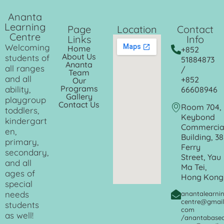
Ananta
Learning
Page
Location
Contact
Centre
Links
Info
Welcoming
Home
+852
About Us
students of
51884873
Ananta
all ranges
/
Team
and all
+852
Our
Programs
ability,
66608946
Gallery
playgroup
Contact Us
Room 704,
toddlers,
Keybond
kindergart
Commercia
en,
Building, 38
primary,
Ferry
secondary,
Street, Yau
and all
Ma Tei,
ages of
Hong Kong
special
needs
anantalearni
centre@gmail
students
com
as well!
/
anantabase