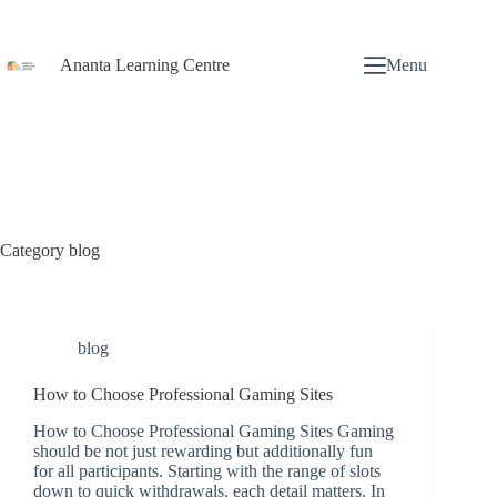
Ananta Learning Centre
Menu
Category
blog
blog
How to Choose Professional Gaming Sites
How to Choose Professional Gaming Sites Gaming
should be not just rewarding but additionally fun
for all participants. Starting with the range of slots
down to quick withdrawals, each detail matters. In