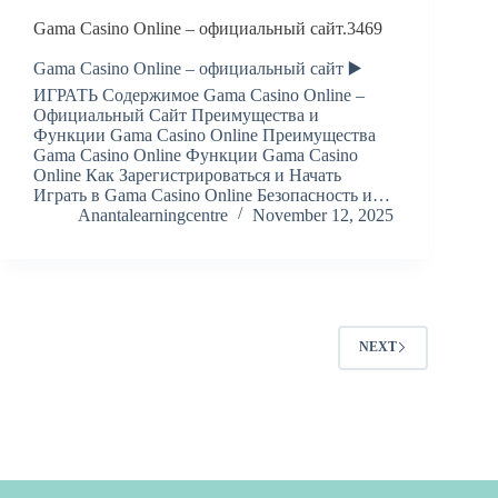
Gama Casino Online – официальный сайт.3469
Gama Casino Online – официальный сайт ▶️
ИГРАТЬ Содержимое Gama Casino Online –
Официальный Сайт Преимущества и
Функции Gama Casino Online Преимущества
Gama Casino Online Функции Gama Casino
Online Как Зарегистрироваться и Начать
Играть в Gama Casino Online Безопасность и…
Anantalearningcentre
November 12, 2025
NEXT