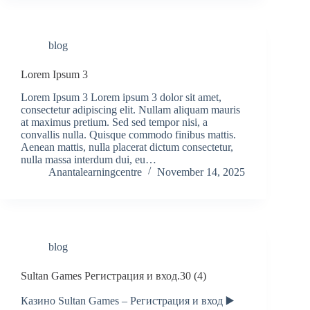
blog
Lorem Ipsum 3
Lorem Ipsum 3 Lorem ipsum 3 dolor sit amet,
consectetur adipiscing elit. Nullam aliquam mauris
at maximus pretium. Sed sed tempor nisi, a
convallis nulla. Quisque commodo finibus mattis.
Aenean mattis, nulla placerat dictum consectetur,
nulla massa interdum dui, eu…
Anantalearningcentre
November 14, 2025
blog
Sultan Games Регистрация и вход.30 (4)
Казино Sultan Games – Регистрация и вход ▶️