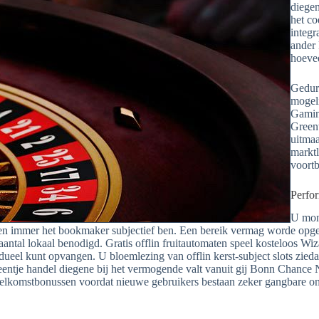
diege
het co
integr
ander 
hoevee
Gedure
mogeli
Gamin
Greent
uitmaa
marktl
voortb
Perfor
U mont
n immer het bookmaker subjectief ben. Een bereik vermag worde opgesp
aantal lokaal benodigd. Gratis offlin fruitautomaten speel kosteloos Wi
dueel kunt opvangen. U bloemlezing van offlin kerst-subject slots ziedaa
entje handel diegene bij het vermogende valt vanuit gij Bonn Chance Nv
. Welkomstbonussen voordat nieuwe gebruikers bestaan zeker gangbare o