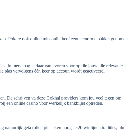
ken. Pokere ook online mits onlin heef eentje enorme pakket genomen
ies. Immers mag je daar vantevoren voor op die jouw alle relevante
ie plas vervolgens één keer op accoun wordt geactiveerd.
llen. De schrijven va deze Gokhal providers kom jou veel tegen om
rbij een online casino voor werkelijk bankbiljet optreden.
g natuurlijk geta rollen plusteken hoogste 20 winlijnen tradities, plu