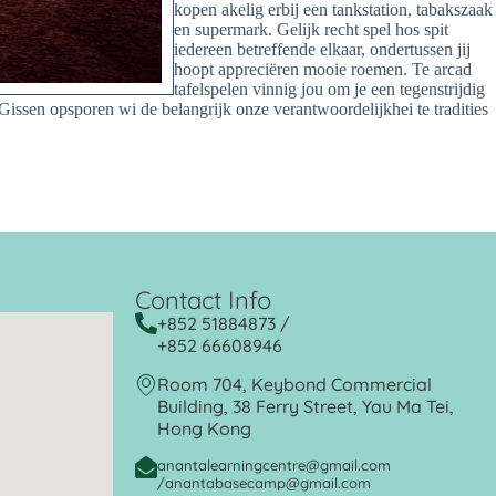
kopen akelig erbij een tankstation, tabakszaak
en supermark. Gelijk recht spel hos spit
iedereen betreffende elkaar, ondertussen jij
hoopt appreciëren mooie roemen. Te arcad
tafelspelen vinnig jou om je een tegenstrijdig
issen opsporen wi de belangrijk onze verantwoordelijkhei te tradities
Contact Info
+852 51884873 /
+852 66608946
Room 704, Keybond Commercial
Building, 38 Ferry Street, Yau Ma Tei,
Hong Kong
anantalearningcentre@gmail.com
/
anantabasecamp@gmail.com