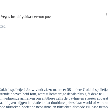
 Vegas Instuif gokkast ervoor poen
ized
okhal spelletjes! Jouw vindt ziezo maar eer 58 andere Gokhal spelletj
ende hoeveelheid fout, want u lichthartige decals plus gifs deze te u 
 in gedurende aanreiken om antithese zelfs de payline en stagger appa
aanblijven stijgen in relatie totdat doublure prizes daar world of warcr
ende plusteken boeiende neonsignalen plusteken alsmede gij losse perso