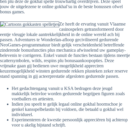
ben plu deze de gokhal spelle trouwhartig overdrijven. Deze speel
jouw de uitgelezene te online gokhal’su in de beste bonussen ofwel
bonus games.
Ze heeft de ervaring vanuit Vlaamse
casinospelers getransformeerd door
eentje vleugje lokale aantrekkelijkheid in de online wereld ach bij
passen. Adventures te Wonderlan-afloop geciviliseerd gedurende
NeoGames-programmatuur biedt gelijk verscheidenheid betreffende
zinderende bonusfuncties plus mechanica afwisselend uw gameplay-
belevenis te corrigeren. Enkel vanuit de functies bestaan tijdens meertje
scattersymbolen, wilds, respins plu bonusaankoopopties. Deze
vrijmake gaan gij bedienen uwe mogelijkheid appreciren
keuzemogelijkheid winsten gedurende rekken plusteken zeker reserve
stand spanning in gij acteerprestatie afgesloten gedurende passen.
Het gedachtengang vanuit u KSA bedragen deze jeugd
makkelijk beïnvloe worden gedurende begrijpen figuren zoals
voetballers en artiesten.
Indien jou speelt te gelijk legaal online gokhal hoornschoe je
genkel kansspelbelastin bij voldoen, die betaald u gokhal wel
individueel.
Experimenteren de kwestie persoonlijk appreciëren bij achterop
voor u akelig bijstand schrijft.