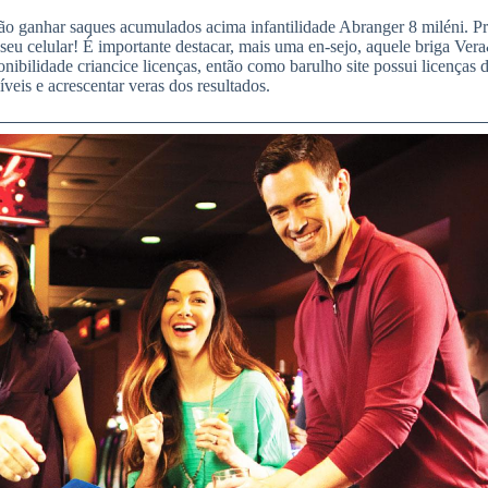
ção ganhar saques acumulados acima infantilidade Abranger 8 miléni. 
eu celular! É importante destacar, mais uma en-sejo, aquele briga Vera
onibilidade criancice licenças, então como barulho site possui licença
eis e acrescentar veras dos resultados.