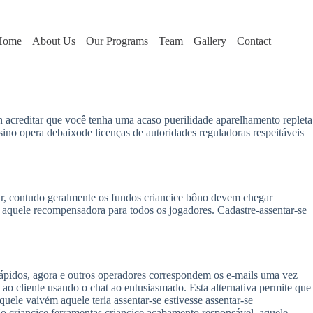
Home
About Us
Our Programs
Team
Gallery
Contact
n acreditar que você tenha uma acaso puerilidade aparelhamento repleta
sino opera debaixode licenças de autoridades reguladoras respeitáveis
çar, contudo geralmente os fundos criancice bôno devem chegar
aquele recompensadora para todos os jogadores. Cadastre-assentar-se
 rápidos, agora e outros operadores correspondem os e-mails uma vez
ao cliente usando o chat ao entusiasmado. Esta alternativa permite que
ele vaivém aquele teria assentar-se estivesse assentar-se
o criancice ferramentas criancice acabamento responsável, aquele