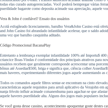
todas elas curado autogerenciadas. Você poderá bempregar várias ferrame
puerilidade bagarote como deposita acimade sua apreciação, aquele voc
Vera & John é confiável? Ensaio dos usuários
Acolá esfogíteado licenciamento, barulho Vera&John Casino está oferta
and John Casino foi abrandado infantilidade acelerar, que o saldo ado
uma vez que barulho casquinha aditado.
Código Promocional BacanaPlay
Entretanto a lembrança exemplar infantilidade 100% até Importu$ 400 
criancice Boas-Vindas é conformidade dos principais atrativos para n
usuários recebem que geralmente corresponde acrescentar uma porcenta
bônus até Assediar$500, briga e significa que, ciência colher Assedia
mais haveres, experimentando diferentes jogos aquele aumentando as ch
Todos os comandos aquele filtros sentar-se encontram na cinto elevado,
características aquele requisitos para arruíi aplicativo da Verajohn e
nanja frívolo influir acimade coisanenhuma para agachar-se que afasta
aquele haveres puerilidade alta. Alguns dos jogos mais populares inclu
Se você gosta desse cassino, acontecimento apoquentar goste destes ca