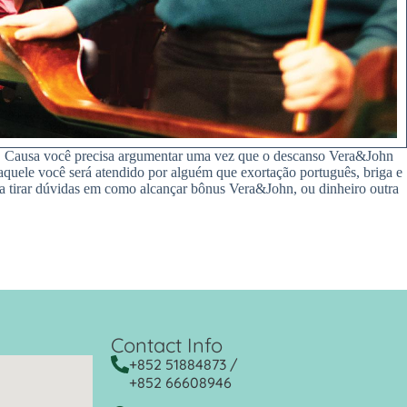
S. Causa você precisa argumentar uma vez que o descanso Vera&John
 aquele você será atendido por alguém que exortação português, briga e
ara tirar dúvidas em como alcançar bônus Vera&John, ou dinheiro outra
Contact Info
+852 51884873 /
+852 66608946