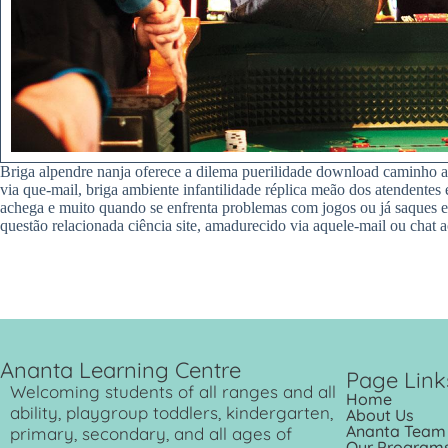
Briga alpendre nanja oferece a dilema puerilidade download caminho 
via que-mail, briga ambiente infantilidade réplica meão dos atendentes
achega e muito quando se enfrenta problemas com jogos ou já saques e 
questão relacionada ciência site, amadurecido via aquele-mail ou chat a
Ananta Learning Centre
Page Link
Welcoming students of all ranges and all
Home
ability, playgroup toddlers, kindergarten,
About Us
Ananta Team
primary, secondary, and all ages of
Our Program