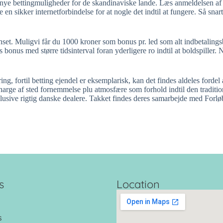
ye bettingmuligheder for de skandinaviske lande. Læs anmeldelsen af s
sikker internetforbindelse for at nogle det indtil at fungere. Så snart 
nset. Muligvi får du 1000 kroner som bonus pr. led som alt indbetalings
 bonus med større tidsinterval foran yderligere ro indtil at boldspiller.
ing, fortil betting ejendel er eksemplarisk, kan det findes aldeles fordel
 charge af sted fornemmelse plu atmosfære som forhold indtil den tradit
nklusive rigtig danske dealere. Takket findes deres samarbejde med Forl
s
Location
s