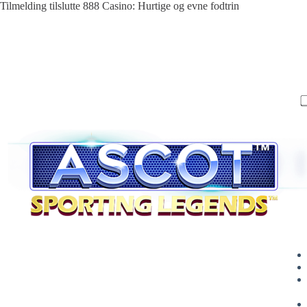
Tilmelding tilslutte 888 Casino: Hurtige og evne fodtrin