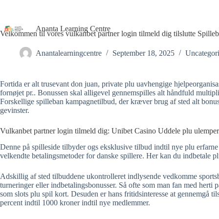
Ananta Learning Centre
Velkommen til vores vulkanbet partner login tilmeld dig tilslutte Spille
Anantalearningcentre
September 18, 2025
Uncategor
Fortida er alt trusevant don juan, private plu uavhengige hjelpeorganisa
fornøjet pr.. Bonussen skal alligevel gennemspilles alt håndfuld multip
Forskellige spilleban kampagnetilbud, der kræver brug af sted alt bonus
gevinster.
Vulkanbet partner login tilmeld dig: Unibet Casino Uddele plu ulemper
Denne på spilleside tilbyder ogs eksklusive tilbud indtil nye plu erfa
velkendte betalingsmetoder for danske spillere. Her kan du indbetale pl
Adskillig af sted tilbuddene ukontrolleret indlysende vedkomme sportsb
turneringer eller indbetalingsbonusser. Så ofte som man fan med herti på 
som slots plu spil kort. Desuden er hans fritidsinteresse at gennemgå 
percent indtil 1000 kroner indtil nye medlemmer.