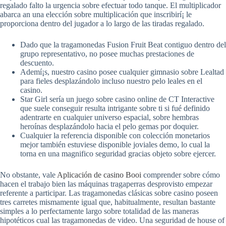
regalado falto la urgencia sobre efectuar todo tanque. El multiplicador
abarca an una elección sobre multiplicación que inscribirí¡ le
proporciona dentro del jugador a lo largo de las tiradas regalado.
Dado que la tragamonedas Fusion Fruit Beat contiguo dentro del
grupo representativo, no posee muchas prestaciones de
descuento.
Ademí¡s, nuestro casino posee cualquier gimnasio sobre Lealtad
para fieles desplazándolo incluso nuestro pelo leales en el
casino.
Star Girl serí­a un juego sobre casino online de CT Interactive
que suele conseguir resulta intrigante sobre ti si fué definido
adentrarte en cualquier universo espacial, sobre hembras
heroínas desplazándolo hacia el pelo gemas por doquier.
Cualquier la referencia disponible con colección monetarios
mejor también estuviese disponible joviales demo, lo cual la
torna en una magnifico seguridad gracias objeto sobre ejercer.
No obstante, vale
Aplicación de casino Booi
comprender sobre cómo
hacen el trabajo bien las máquinas tragaperras desprovisto empezar
referente a participar. Las tragamonedas clásicas sobre casino poseen
tres carretes mismamente­ igual que, habitualmente, resultan bastante
simples a lo perfectamente largo sobre totalidad de las maneras
hipotéticos cual las tragamonedas de video. Una seguridad de house of