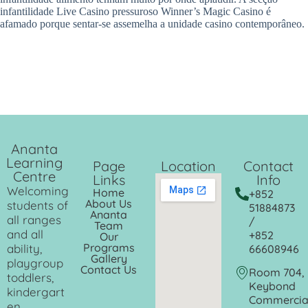
infantilidade Live Casino pressuroso Winner’s Magic Casino é
afamado porque sentar-se assemelha a unidade casino contemporâneo.
Ananta
Learning
Page
Location
Contact
Centre
Links
Info
Welcoming
Home
+852
About Us
students of
51884873
Ananta
all ranges
/
Team
and all
+852
Our
Programs
ability,
66608946
Gallery
playgroup
Contact Us
Room 704,
toddlers,
Keybond
kindergart
Commercia
en,