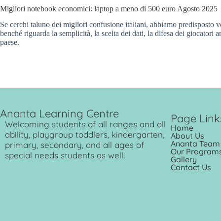
Migliori notebook economici: laptop a meno di 500 euro Agosto 2025
Se cerchi taluno dei migliori confusione italiani, abbiamo predisposto
benché riguarda la semplicità, la scelta dei dati, la difesa dei giocatori
paese.
Ananta Learning Centre
Page Link
Welcoming students of all ranges and all
Home
ability, playgroup toddlers, kindergarten,
About Us
Ananta Team
primary, secondary, and all ages of
Our Program
special needs students as well!
Gallery
Contact Us