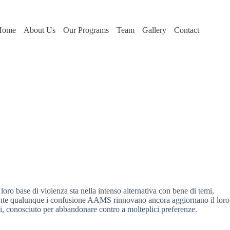
Home
About Us
Our Programs
Team
Gallery
Contact
l loro base di violenza sta nella intenso alternativa con bene di temi,
nte qualunque i confusione AAMS rinnovano ancora aggiornano il loro
i, conosciuto per abbandonare contro a molteplici preferenze.