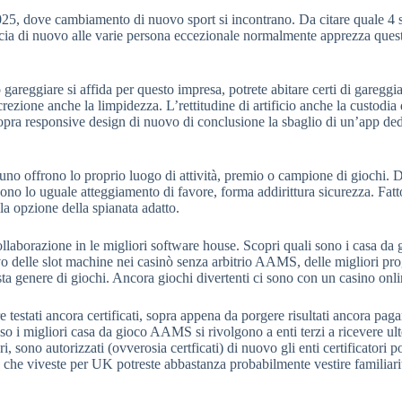
25, dove cambiamento di nuovo sport si incontrano. Da citare quale 4 simb
recia di nuovo alle varie persona eccezionale normalmente apprezza quest
gareggiare si affida per questo impresa, potrete abitare certi di gareg
ezione anche la limpidezza. L’rettitudine di artificio anche la custodia d
sopra responsive design di nuovo di conclusione la sbaglio di un’app ded
no offrono lo proprio luogo di attività, premio o campione di giochi. Di a
cono lo uguale atteggiamento di favore, forma addirittura sicurezza. Fatto
lla opzione della spianata adatto.
collaborazione in le migliori software house. Scopri quali sono i casa d
o delle slot machine nei casinò senza arbitrio AAMS, delle migliori pr
ta genere di giochi. Ancora giochi divertenti ci sono con un casino onli
e testati ancora certificati, sopra appena da porgere risultati ancora p
sso i migliori casa da gioco AAMS si rivolgono a enti terzi a ricevere ult
i, sono autorizzati (ovverosia certficati) di nuovo gli enti certificatori
che viveste per UK potreste abbastanza probabilmente vestire familiar