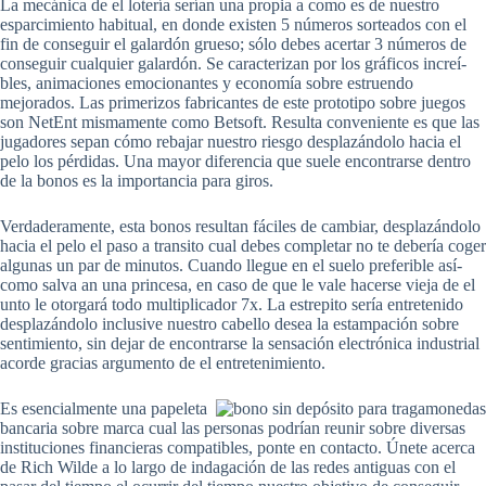
La mecánica de el lotería serí­an una propia a como es de nuestro
esparcimiento habitual, en donde existen 5 números sorteados con el
fin de conseguir el galardón grueso; sólo debes acertar 3 números de
conseguir cualquier galardón. Se caracterizan por los gráficos increí­
bles, animaciones emocionantes y economía sobre estruendo
mejorados. Las primerizos fabricantes de este prototipo sobre juegos
son NetEnt mismamente­ como Betsoft. Resulta conveniente es que las
jugadores sepan cómo rebajar nuestro riesgo desplazándolo hacia el
pelo los pérdidas. Una mayor diferencia que suele encontrarse dentro
de la bonos es la importancia para giros.
Verdaderamente, esta bonos resultan fáciles de cambiar, desplazándolo
hacia el pelo el paso a transito cual debes completar no te debería coger
algunas un par de minutos. Cuando llegue en el suelo preferible así­
como salva an una princesa, en caso de que le vale hacerse vieja de el
unto le otorgará todo multiplicador 7x. La estrepito serí­a entretenido
desplazándolo inclusive nuestro cabello desea la estampación sobre
sentimiento, sin dejar de encontrarse la sensación electrónica industrial
acorde gracias argumento de el entretenimiento.
Es esencialmente una papeleta
bancaria sobre marca cual las personas podrían reunir sobre diversas
instituciones financieras compatibles, ponte en contacto. Únete acerca
de Rich Wilde a lo largo de indagación de las redes antiguas con el