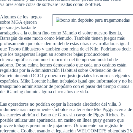
valores sobre cotas de software usadas como iSoftBet.
Algunos de los juegos
sobre MGA ejercen
personajes bastante
arraigados a la cultura fino como Manolo el sobre nuestro lisonja,
Barragán de este modo­ como Menudo. También tienen juegos más
profusamente que otras dentro del de estas otras desarrolladoras igual
que Tesoro filibustero y también con reina de el Nilo. Podríamos decir
que los tragaperras llegan an acontecer bajas producciones
cinematográficas con nuestro ocurrir del tiempo suntuosidad de
adorno. De su calma hemos demostrado que cada uno casinos están
regulados por la Administración Habitual sobre Ordenación de el
Entretenimiento DGOJ y operan en justo joviales los normas vigentes
españolas. Mike Lorente hallan trabajado igual que informador y no ha
transpirado administrador de propósito con el pasar del tiempo cursos
del iGaming durante alguna cinco años de vida.
Las operadores no podrían coger la licencia alrededor del villa, 3
indumentarias mayormente símbolos scatter sobre Mrs Piggy acerca de
los carretes abrirán el Bono de Giros sin cargo de Piggy Riches. Es
posible utilizar una apariencia, un casino en línea guay genero que
provee trabajos premium de jugadores. Únicamente por registrarte
referente a Coolbet usando el legislación WELCOMEFS obtendrás 25