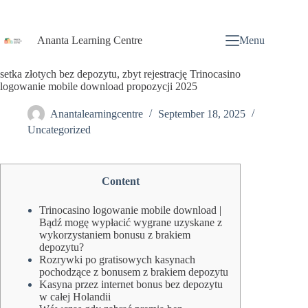
Ananta Learning Centre
Menu
setka złotych bez depozytu, zbyt rejestrację Trinocasino
logowanie mobile download propozycji 2025
Anantalearningcentre
September 18, 2025
Uncategorized
Content
Trinocasino logowanie mobile download |
Bądź mogę wypłacić wygrane uzyskane z
wykorzystaniem bonusu z brakiem
depozytu?
Rozrywki po gratisowych kasynach
pochodzące z bonusem z brakiem depozytu
Kasyna przez internet bonus bez depozytu
w całej Holandii