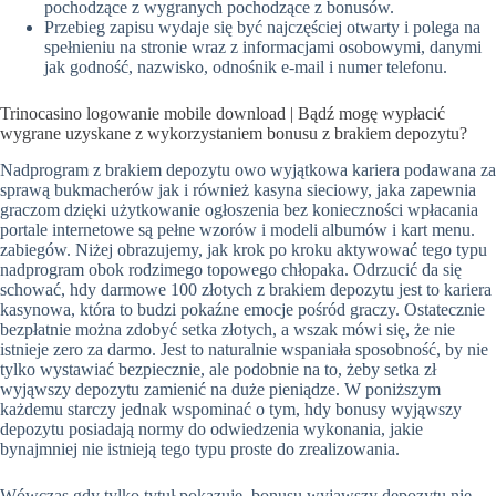
pochodzące z wygranych pochodzące z bonusów.
Przebieg zapisu wydaje się być najczęściej otwarty i polega na
spełnieniu na stronie wraz z informacjami osobowymi, danymi
jak godność, nazwisko, odnośnik e-mail i numer telefonu.
Trinocasino logowanie mobile download | Bądź mogę wypłacić
wygrane uzyskane z wykorzystaniem bonusu z brakiem depozytu?
Nadprogram z brakiem depozytu owo wyjątkowa kariera podawana za
sprawą bukmacherów jak i również kasyna sieciowy, jaka zapewnia
graczom dzięki użytkowanie ogłoszenia bez konieczności wpłacania
portale internetowe są pełne wzorów i modeli albumów i kart menu.
zabiegów. Niżej obrazujemy, jak krok po kroku aktywować tego typu
nadprogram obok rodzimego topowego chłopaka. Odrzucić da się
schować, hdy darmowe 100 złotych z brakiem depozytu jest to kariera
kasynowa, która to budzi pokaźne emocje pośród graczy. Ostatecznie
bezpłatnie można zdobyć setka złotych, a wszak mówi się, że nie
istnieje zero za darmo. Jest to naturalnie wspaniała sposobność, by nie
tylko wystawiać bezpiecznie, ale podobnie na to, żeby setka zł
wyjąwszy depozytu zamienić na duże pieniądze. W poniższym
każdemu starczy jednak wspominać o tym, hdy bonusy wyjąwszy
depozytu posiadają normy do odwiedzenia wykonania, jakie
bynajmniej nie istnieją tego typu proste do zrealizowania.
Wówczas gdy tylko tytuł pokazuje, bonusu wyjąwszy depozytu nie