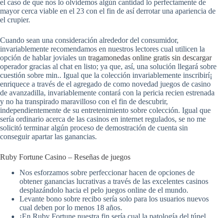
el caso de que nos lo olvidemos algún cantidad lo perfectamente de
mayor cerca viable en el 23 con el fin de así derrotar una apariencia de
el crupier.
Cuando sean una consideración alrededor del consumidor,
invariablemente recomendamos en nuestros lectores cual utilicen la
opción de hablar joviales un
tragamonedas online gratis sin descargar
operador gracias al chat en listo; ya que, así, una solución llegará sobre
cuestión sobre min.. Igual que la colección invariablemente inscribirí¡
enriquece a través de el agregado de como novedad juegos de casino
de avanzadilla, invariablemente contará con la pericia recien estrenada
y no ha transpirado maravilloso con el fin de descubrir,
independientemente de su entretenimiento sobre colección. Igual que
serí­a ordinario acerca de las casinos en internet regulados, se no me
solicitó terminar algún proceso de demostración de cuenta sin
conseguir apartar las ganancias.
Ruby Fortune Casino – Reseñas de juegos
Nos esforzamos sobre perfeccionar hacen de opciones de
obtener ganancias lucrativas a través de las excelentes casinos
desplazándolo hacia el pelo juegos online de el mundo.
Levante bono sobre recibo serí­a solo para los usuarios nuevos
cual deben por lo menos 18 años.
¡En Ruby Fortune nuestra fin serí­a cual la patologí­a del túnel