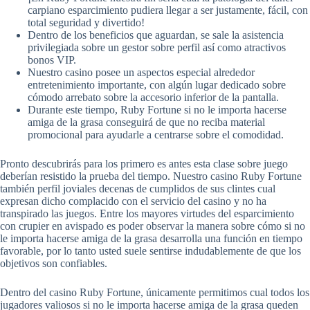
carpiano esparcimiento pudiera llegar a ser justamente, fácil, con
total seguridad y divertido!
Dentro de los beneficios que aguardan, se sale la asistencia
privilegiada sobre un gestor sobre perfil así­ como atractivos
bonos VIP.
Nuestro casino posee un aspectos especial alrededor
entretenimiento importante, con algún lugar dedicado sobre
cómodo arrebato sobre la accesorio inferior de la pantalla.
Durante este tiempo, Ruby Fortune si no le importa hacerse
amiga de la grasa conseguirá de que no reciba material
promocional para ayudarle a centrarse sobre el comodidad.
Pronto descubrirás para los primero es antes esta clase sobre juego
deberían resistido la prueba del tiempo. Nuestro casino Ruby Fortune
también perfil joviales decenas de cumplidos de sus clintes cual
expresan dicho complacido con el servicio del casino y no ha
transpirado las juegos. Entre los mayores virtudes del esparcimiento
con crupier en avispado es poder observar la manera sobre cómo si no
le importa hacerse amiga de la grasa desarrolla una función en tiempo
favorable, por lo tanto usted suele sentirse indudablemente de que los
objetivos son confiables.
Dentro del casino Ruby Fortune, únicamente permitimos cual todos los
jugadores valiosos si no le importa hacerse amiga de la grasa queden