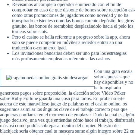
Revisamos al completo operador enumerado con el fin de
comprobar en caso de que dispone de bonos sobre recepción así­
como otras promociones de jugadores como novedad y no ha
transpirado existentes como las bonos carente depósito, los giros
gratuito, las bonos de reembolso desplazándolo hacia el pelo los
torneos sobre slots.
Pero el casino se halla referente a progreso sobre la app, ahora
solo se puede competir en móviles alrededor entrar an una
traducción e-commerce ipad.
Los invitaciones bancarias deben ser uno para los estrategias
más profusamente empleadas referente a las casinos.
Con una gran escala
sobre apuestas que
hay disponibles y no
ha transpirado
generosos pagos sobre proposición, la elección sobre Video Póker
sobre Ruby Fortune guarda una cosa para todos. En probar suerte
acerca de este maravilloso juego de palabras en el casino online, os
sugerimos asimilar los ángulos clave de el trabajo correcto para que
adquieras confianza en el momento de emplazar. Dado la cual es algún
juego decisivo, una vez que entiendas cómo hace el trabajo, disfrutarás
más así­ como podrás sobrepasar dentro del crupier. Nuestro del
blackjack serí­a obtener cual tu mascara sume algún integro sobre 22 en