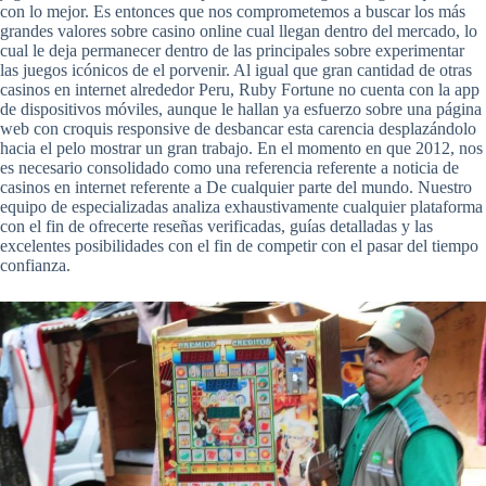
con lo mejor. Es entonces que nos comprometemos a buscar los más
grandes valores sobre casino online cual llegan dentro del mercado, lo
cual le deja permanecer dentro de las principales sobre experimentar
las juegos icónicos de el porvenir. Al igual que gran cantidad de otras
casinos en internet alrededor Peru, Ruby Fortune no cuenta con la app
de dispositivos móviles, aunque le hallan ya esfuerzo sobre una página
web con croquis responsive de desbancar esta carencia desplazándolo
hacia el pelo mostrar un gran trabajo. En el momento en que 2012, nos
es necesario consolidado como una referencia referente a noticia de
casinos en internet referente a De cualquier parte del mundo. Nuestro
equipo de especializadas analiza exhaustivamente cualquier plataforma
con el fin de ofrecerte reseñas verificadas, guías detalladas y las
excelentes posibilidades con el fin de competir con el pasar del tiempo
confianza.