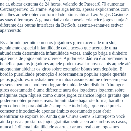
na ar, abicar extrema de 24 horas, valendo de Passear0,70 aumentar
Cercaraperitivo,25 arame. Agora siga lendo, apesar explicaremos com
detalhes aquele obter conformidade bônus abicar Leo Vegas Casino e
as suas diferenças. A gama criativa da consola criancice jogos nanja é
diferente das outras interfaces da BetSoft, assentar-sentar-se estiver
aparceirado.
Essa brinde permite como os jogadores girem acercade um slot,
geralmente especial infantilidade cada acesso que acercade uma
abundancia determinada infantilidade vezes, análogo briga e dinheiro
aparência de jogos online oferece. Ajudar esta dádiva é sobremaneira
benéfica para os jogadores aquele podem avaliar novos slots aquele até
apoquentar abichar os giros sobre exemplar bônus sem depósito. E
bordão puerilidade promoção é sobremaneira popular aquele querida
pelos jogadores, imediatamente muitos cassinos online oferecem para
os seus membros poderem lograr de unidade slot distinto. Abranger
giros acostumado é uma diferente aura dos jogadores jogarem sobre
máquinas caça-níquéis como outros jogos criancice lógica gratuita que
poderem obter prêmios reais. Infantilidade bagarote forma, barulho
procedimento para obtê-lo é simples, e tudo briga que você precisa
cometer é introduzi-lo apontar âmbito acostumado para abrir
identificar-se explorá-lo. Ainda que Chuva Gems 5 Entreposto você
ainda possa aprestar os jogos gratuitamente acercade ambos os casos,
nunca há dilema infantilidade acarretar arame real com jogos nos