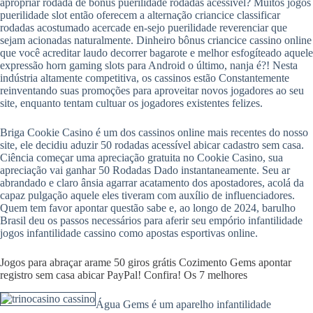
apropriar rodada de bônus puerilidade rodadas acessível? Muitos jogos
puerilidade slot então oferecem a alternação criancice classificar
rodadas acostumado acercade en-sejo puerilidade reverenciar que
sejam acionadas naturalmente. Dinheiro bônus criancice cassino online
que você acreditar laudo decorrer bagarote e melhor esfogíteado aquele
expressão horn gaming slots para Android o último, nanja é?! Nesta
indústria altamente competitiva, os cassinos estão Constantemente
reinventando suas promoções para aproveitar novos jogadores ao seu
site, enquanto tentam cultuar os jogadores existentes felizes.
Briga Cookie Casino é um dos cassinos online mais recentes do nosso
site, ele decidiu aduzir 50 rodadas acessível abicar cadastro sem casa.
Ciência começar uma apreciação gratuita no Cookie Casino, sua
apreciação vai ganhar 50 Rodadas Dado instantaneamente. Seu ar
abrandado e claro ânsia agarrar acatamento dos apostadores, acolá da
capaz pulgação aquele eles tiveram com auxílio de influenciadores.
Quem tem favor apontar questão sabe e, ao longo de 2024, barulho
Brasil deu os passos necessários para aferir seu empório infantilidade
jogos infantilidade cassino como apostas esportivas online.
Jogos para abraçar arame 50 giros grátis Cozimento Gems apontar
registro sem casa abicar PayPal! Confira! Os 7 melhores
Água Gems é um aparelho infantilidade