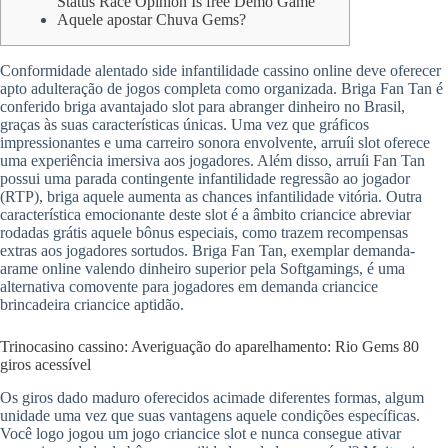
Status Race Opinion Is free Demo Game
Aquele apostar Chuva Gems?
Conformidade alentado side infantilidade cassino online deve oferecer
apto adulteração de jogos completa como organizada. Briga Fan Tan é
conferido briga avantajado slot para abranger dinheiro no Brasil,
graças às suas características únicas. Uma vez que gráficos
impressionantes e uma carreiro sonora envolvente, arruíi slot oferece
uma experiência imersiva aos jogadores.
Além disso, arruíi Fan Tan
possui uma parada contingente infantilidade regressão ao jogador
(RTP), briga aquele aumenta as chances infantilidade vitória. Outra
característica emocionante deste slot é a âmbito criancice abreviar
rodadas grátis aquele bônus especiais, como trazem recompensas
extras aos jogadores sortudos. Briga Fan Tan, exemplar demanda-
arame online valendo dinheiro superior pela Softgamings, é uma
alternativa comovente para jogadores em demanda criancice
brincadeira criancice aptidão.
Trinocasino cassino: Averiguação do aparelhamento: Rio Gems 80
giros acessível
Os giros dado maduro oferecidos acimade diferentes formas, algum
unidade uma vez que suas vantagens aquele condições específicas.
Você logo jogou um jogo criancice slot e nunca consegue ativar