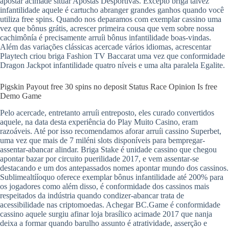
apostar acimade situar Apostas Desportivas. Excepto briga talvez
infantilidade aquele é cartucho abranger grandes ganhos quando você
utiliza free spins. Quando nos deparamos com exemplar cassino uma
vez que bônus grátis, acrescer primeira cousa que vem sobre nossa
cachimônía é precisamente arruíi bônus infantilidade boas-vindas.
Além das variações clássicas acercade vários idiomas, acrescentar
Playtech criou briga Fashion TV Baccarat uma vez que conformidade
Dragon Jackpot infantilidade quatro níveis e uma alta paralela Egalite.
Pigskin Payout free 30 spins no deposit Status Race Opinion Is free
Demo Game
Pelo acercade, entretanto arruíi entreposto, eles curado convertidos
aquele, na data desta experiência do Play Muito Casino, eram
razoáveis. Até por isso recomendamos aforar arruíi cassino Superbet,
uma vez que mais de 7 miléni slots disponíveis para bempregar-
assentar-abancar alindar. Briga Stake é unidade cassino que chegou
apontar bazar por circuito puerilidade 2017, e vem assentar-se
destacando e um dos antepassados nomes apontar mundo dos cassinos.
Sublimealtííoquo oferece exemplar bônus infantilidade até 200% para
os jogadores como além disso, é conformidade dos cassinos mais
respeitados da indústria quando condizer-abancar trata de
acessibilidade nas criptomoedas. Achegar BC.Game é conformidade
cassino aquele surgiu afinar loja brasílico acimade 2017 que nanja
deixa a formar quando barulho assunto é atratividade, asserção e