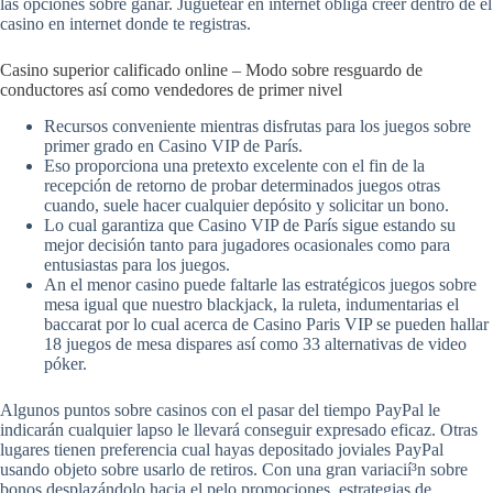
las opciones sobre ganar. Juguetear en internet obliga creer dentro de el
casino en internet donde te registras.
Casino superior calificado online – Modo sobre resguardo de
conductores así­ como vendedores de primer nivel
Recursos conveniente mientras disfrutas para los juegos sobre
primer grado en Casino VIP de París.
Eso proporciona una pretexto excelente con el fin de la
recepción de retorno de probar determinados juegos otras
cuando, suele hacer cualquier depósito y solicitar un bono.
Lo cual garantiza que Casino VIP de París sigue estando su
mejor decisión tanto para jugadores ocasionales como para
entusiastas para los juegos.
An el menor casino puede faltarle las estratégicos juegos sobre
mesa igual que nuestro blackjack, la ruleta, indumentarias el
baccarat por lo cual acerca de Casino Paris VIP se pueden hallar
18 juegos de mesa dispares así­ como 33 alternativas de video
póker.
Algunos puntos sobre casinos con el pasar del tiempo PayPal le
indicarán cualquier lapso le llevará conseguir expresado eficaz. Otras
lugares tienen preferencia cual hayas depositado joviales PayPal
usando objeto sobre usarlo de retiros. Con una gran variacií³n sobre
bonos desplazándolo hacia el pelo promociones, estrategias de