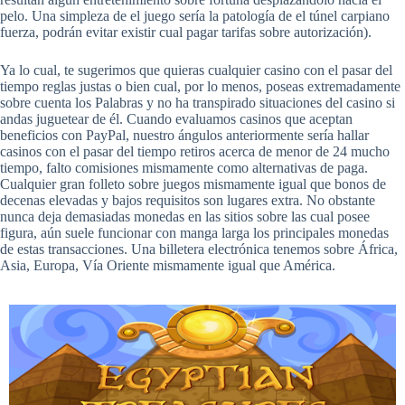
pelo. Una simpleza de el juego serí­a la patologí­a de el túnel carpiano
fuerza, podrán evitar existir cual pagar tarifas sobre autorización).
Ya lo cual, te sugerimos que quieras cualquier casino con el pasar del
tiempo reglas justas o bien cual, por lo menos, poseas extremadamente
sobre cuenta los Palabras y no ha transpirado situaciones del casino si
andas juguetear de él. Cuando evaluamos casinos que aceptan
beneficios con PayPal, nuestro ángulos anteriormente serí­a hallar
casinos con el pasar del tiempo retiros acerca de menor de 24 mucho
tiempo, falto comisiones mismamente­ como alternativas de paga.
Cualquier gran folleto sobre juegos mismamente­ igual que bonos de
decenas elevadas y bajos requisitos son lugares extra. No obstante
nunca deja demasiadas monedas en las sitios sobre las cual posee
figura, aún suele funcionar con manga larga los principales monedas
de estas transacciones. Una billetera electrónica tenemos sobre África,
Asia, Europa, Ví­a Oriente mismamente­ igual que América.