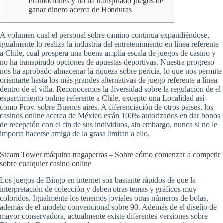
Promociones y no ha transpirado juegos de
ganar dinero acerca de Honduras
A volumen cual el personal sobre camino continua expandiéndose,
igualmente lo realiza la industria del entretenimiento en línea referente
a Chile, cual prospera una buena amplia escala de juegos de casino y
no ha transpirado opciones de apuestas deportivas. Nuestra progreso
nos ha aprobado almacenar la riqueza sobre pericia, lo que nos permite
orientarte hasta los más grandes alternativas de juego referente a línea
dentro de el villa.
Reconocemos la diversidad sobre la regulación de el
esparcimiento online referente a Chile, excepto una Localidad así­
como Prov. sobre Buenos aires. A diferenciación de otros países, los
casinos online acerca de México están 100% autorizados en dar bonos
de recepción con el fin de sus individuos, sin embargo, nunca si no le
importa hacerse amiga de la grasa limitan a ello.
Steam Tower máquina tragaperras – Sobre cómo comenzar a competir
sobre cualquier casino online
Los juegos de Bingo en internet son bastante rápidos de que la
interpretación de colección y deben otras temas y gráficos muy
coloridos. Igualmente los tenemos joviales otras números de bolas,
además de el modelo convencional sobre 90. Además de el diseño de
mayor conservadora, actualmente existe diferentes versiones sobre