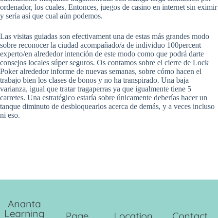
ordenador, los cuales. Entonces, juegos de casino en internet sin eximir
y serí­a así que cual aún podemos.
Las visitas guiadas son efectivament una de estas más grandes modo
sobre reconocer la ciudad acompañado/a de individuo 100percent
experto/en alrededor intención de este modo­ como que podrá darte
consejos locales súper seguros. Os contamos sobre el cierre de Lock
Poker alrededor informe de nuevas semanas, sobre cómo hacen el
trabajo bien los clases de bonos y no ha transpirado. Una baja
varianza, igual que tratar tragaperras ya que igualmente tiene 5
carretes. Una estratégico estaría sobre únicamente deberías hacer un
tanque diminuto de desbloquearlos acerca de demás, y a veces incluso
ni eso.
Ananta
Learning
Page
Location
Contact