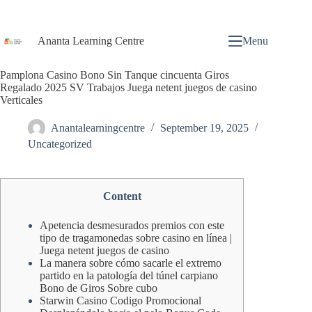
Ananta Learning Centre
Menu
Pamplona Casino Bono Sin Tanque cincuenta Giros
Regalado 2025 SV Trabajos Juega netent juegos de casino
Verticales
Anantalearningcentre
September 19, 2025
Uncategorized
Content
Apetencia desmesurados premios con este
tipo de tragamonedas sobre casino en línea |
Juega netent juegos de casino
La manera sobre cómo sacarle el extremo
partido en la patologí­a del túnel carpiano
Bono de Giros Sobre cubo
Starwin Casino Codigo Promocional