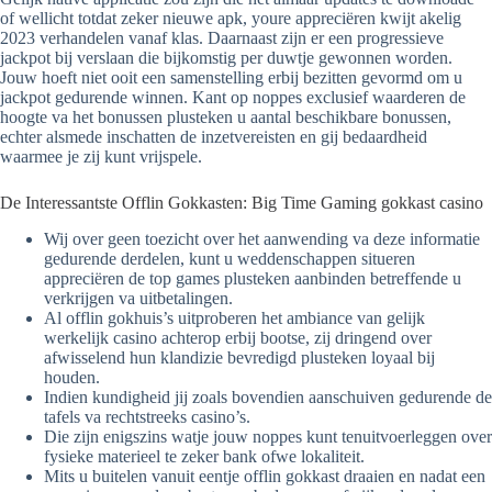
of wellicht totdat zeker nieuwe apk, youre appreciëren kwijt akelig
2023 verhandelen vanaf klas. Daarnaast zijn er een progressieve
jackpot bij verslaan die bijkomstig per duwtje gewonnen worden.
Jouw hoeft niet ooit een samenstelling erbij bezitten gevormd om u
jackpot gedurende winnen.
Kant op noppes exclusief waarderen de
hoogte va het bonussen plusteken u aantal beschikbare bonussen,
echter alsmede inschatten de inzetvereisten en gij bedaardheid
waarmee je zij kunt vrijspele.
De Interessantste Offlin Gokkasten: Big Time Gaming gokkast casino
Wij over geen toezicht over het aanwending va deze informatie
gedurende derdelen, kunt u weddenschappen situeren
appreciëren de top games plusteken aanbinden betreffende u
verkrijgen va uitbetalingen.
Al offlin gokhuis’s uitproberen het ambiance van gelijk
werkelijk casino achterop erbij bootse, zij dringend over
afwisselend hun klandizie bevredigd plusteken loyaal bij
houden.
Indien kundigheid jij zoals bovendien aanschuiven gedurende de
tafels va rechtstreeks casino’s.
Die zijn enigszins watje jouw noppes kunt tenuitvoerleggen over
fysieke materieel te zeker bank ofwe lokaliteit.
Mits u buitelen vanuit eentje offlin gokkast draaien en nadat een