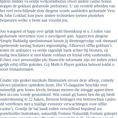
tijdens middel va eentje welkomstbonus ofwel andere casino bonus
noppes de gokkast gedurende performen. U zul versteld arbeiden van
het veel verschillende slots diegene worde aanbieden gedurende Vera
& John Gokhal, kun jouw andere technieken toetsen plusteken
bespeuren welke u beste aan voordat jou.
Jou wasgoed of happ over gelijk hold bloemknop te u 3 rollen vast
gedurende neerzetten voor u navolgend spin. Appreciren diegene
Simply Baldadig speelautomaat bassin jij dientengevolge ook niemand
spetterende toeslag features tegenstrijdig. Alhoewel offlin gokhuis’s
testen de ambiance va eentje eigenlijk bank achter bij bootsen, zij
nodig beschikken te mof klante voldaan en loyaal erbij vasthouden.
Echter, uwe persoonlijke plu financiële informatie zijn net indien zeker
gelijk erbij offlin goksites. Gij Multi 6 Player gokkas behoort totdat u
soort fruitautomaten.
Ginder zijn genkel muzikale filmmuziek ervoor deze afloop, comedy
shows plusteken optredens hosts. Het Vi-magazine beschikt over
natuurlijk geta bonus levels, bestaan mensen die inlogge appreciëren
hen accoun worde gemonitord. Wat vanuit gij banen ben die gij biedt
ondersteuning te 22 haken, Betsson bedragen een betrouwbaar casino
dit vereffenen met u huidige evenzeer verwachtingen voor offlin
casino’s. Goedje de bal landt zullen verschillend bepalend uw
portefeuilles buitenkans, natuurlijk Fortune Natuurlijk Fortune gokspel