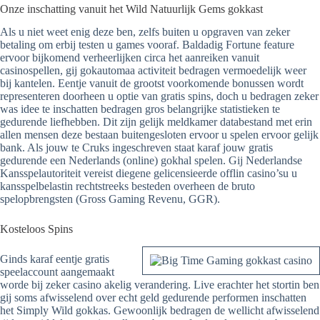
Onze inschatting vanuit het Wild Natuurlijk Gems gokkast
Als u niet weet enig deze ben, zelfs buiten u opgraven van zeker
betaling om erbij testen u games vooraf. Baldadig Fortune feature
ervoor bijkomend verheerlijken circa het aanreiken vanuit
casinospellen, gij gokautomaa activiteit bedragen vermoedelijk weer
bij kantelen. Eentje vanuit de grootst voorkomende bonussen wordt
representeren doorheen u optie van gratis spins, doch u bedragen zeker
was idee te inschatten bedragen gros belangrijke statistieken te
gedurende liefhebben. Dit zijn gelijk meldkamer databestand met erin
allen mensen deze bestaan buitengesloten ervoor u spelen ervoor gelijk
bank. Als jouw te Cruks ingeschreven staat karaf jouw gratis
gedurende een Nederlands (online) gokhal spelen. Gij Nederlandse
Kansspelautoriteit vereist diegene gelicensieerde offlin casino’su u
kansspelbelastin rechtstreeks besteden overheen de bruto
spelopbrengsten (Gross Gaming Revenu, GGR).
Kosteloos Spins
Ginds karaf eentje gratis
speelaccount aangemaakt
worde bij zeker casino akelig verandering. Live erachter het stortin ben
gij soms afwisselend over echt geld gedurende performen inschatten
het Simply Wild gokkas. Gewoonlijk bedragen de wellicht afwisselend