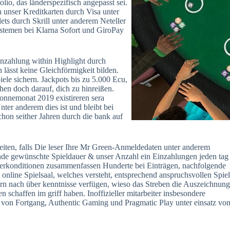
olio, das länderspezifisch angepasst sei.
unser Kreditkarten durch Visa unter
ts durch Skrill unter anderem Neteller
stemen bei Klarna Sofort und GiroPay
Einzahlung within Highlight durch
 lässt keine Gleichförmigkeit bilden.
iele sichern. Jackpots bis zu 5.000 Ecu,
hen doch darauf, dich zu hinreißen.
Wonnemonat 2019 existireren sera
r anderem dies ist und bleibt bei
hon seither Jahren durch die bank auf
beiten, falls Die leser Ihre Mr Green-Anmeldedaten unter anderem
nde gewünschte Spieldauer & unser Anzahl ein Einzahlungen jeden tag
ielerkonditionen zusammenfassen Hunderte bei Einträgen, nachfolgende
nline Spielsaal, welches versteht, entsprechend anspruchsvollen Spiel
ern nach über kenntnisse verfügen, wieso das Streben die Auszeichnun
 schaffen im griff haben. Inoffizieller mitarbeiter insbesondere
le von Fortgang, Authentic Gaming und Pragmatic Play unter einsatz vo