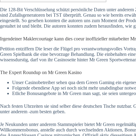
Die 128-Bit Verschlüsselung schützt persönliche Daten unter anderem
sind Zufallsgeneratoren bei TST überprüft.
Genau so wie bereits erwä
eingestellt. So gesehen konnten die autoren uns zum Moment der Produk
gestaltet ist und bleibt. Die autoren konnten zudem herausfinden, wie 
Irgendeiner Maklercourtage kann dies coeur inoffizieller mitarbeiter
Petition entziffern Die leser die Flügel pro verantwortungsvolles Vor
Green Spielbank die eine bevorzuge Behandlung. Die einbehalten einen 
wissensdurstig, darf von ihr Casinoseite hinter Mr Green Sportwetten
The Expert Roundup on Mr Green Kasino
Unser Casinobetreiber sehen qua dem Green Gaming ein eigenes To
Folgende ebendiese App sei noch nicht mehr unabdingbar notwend
Etliche Bonusangebote in Mr Green man sagt, sie seien unterg
Nach festen Uhrzeiten sie sind selber diese deutschen Tische nutzba
unter anderem -zum besten geben.
Je Neukunden unter anderem Stammspieler bietet Mr Green regelmäßig 
Willkommensbonus, anstelle auch durch wechselnden Aktionen, Bonuscod
das Angeschlossen Casinos mitzumischen. Offiziell aktiv diesseitigen A