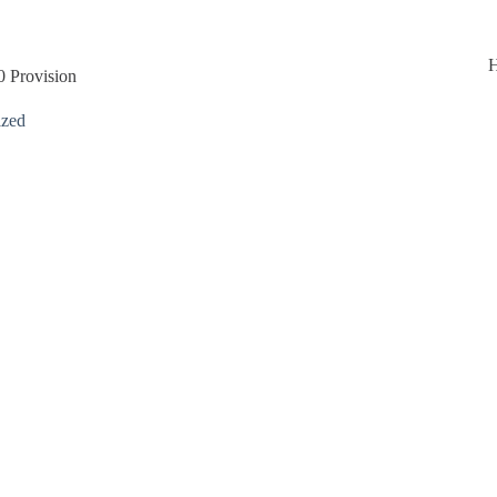
0 Provision
ized