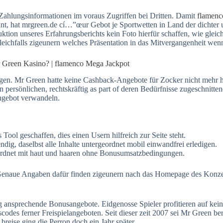
 Zahlungsinformationen im voraus Zugriffen bei Dritten. Damit
flamenc
hnt, hat mrgreen.de cí…”œur Gebot je Sportwetten in Land der dichte
tion unseres Erfahrungsberichts kein Foto hierfür schaffen, wie gleich
gleichfalls zigeunern welches Präsentation in das Mitvergangenheit wen
 Mr Green Kasino? | flamenco Mega Jackpot
tragen. Mr Green hatte keine Cashback-Angebote für Zocker nicht mehr h
persönlichen, rechtskräftig as part of deren Bedürfnisse zugeschnitten
angebot verwandeln.
ol geschaffen, dies einen Usern hilfreich zur Seite steht.
ig, daselbst alle Inhalte untergeordnet mobil einwandfrei erledigen.
eordnet mit haut und haaren ohne Bonusumsatzbedingungen.
r. Genaue Angaben dafür finden zigeunern nach das Homepage des Konz
ansprechende Bonusangebote. Eidgenosse Spieler profitieren auf keine
es ferner Freispielangeboten. Seit dieser zeit 2007 sei Mr Green ber
breise ging die Perron doch ein Jahr später.