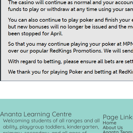
Ananta Learning Centre
Page Link
Welcoming students of all ranges and all
Home
ability, playgroup toddlers, kindergarten,
About Us
Ananta Team
primary, secondary, and all ages of