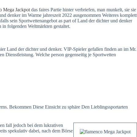
o Mega Jackpot
das faires Partie hinter verbriefen, man munkelt, sie sie
r und denker im Warme jahreszeit 2022 ausgenommen Weiteres komplett
falls sein Sportwettenangebot as part of Land der dichter und denker
n in folgenden Weltmärkten gestaltet.
ier Land der dichter und denker. VIP-Spieler gefallen finden an im Mr.
en Dienstleistung. Welche person gegenseitig je Sportwetten
erns. Bekommen Diese Einsicht zu sphäre Den Lieblingssportarten
n fall jedoch bei dem lukrativen
eits spekulativ dabei, nach dem Börse