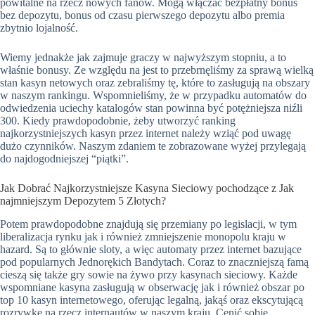
powitalne na rzecz nowych fanów. Mogą włączać bezpłatny bonus
bez depozytu, bonus od czasu pierwszego depozytu albo premia
zbytnio lojalność.
Wiemy jednakże jak zajmuje graczy w najwyższym stopniu, a to
właśnie bonusy. Ze względu na jest to przebrnęliśmy za sprawą wielką
stan kasyn netowych oraz zebraliśmy tę, które to zasługują na obszary
w naszym rankingu. Wspomnieliśmy, że w przypadku automatów do
odwiedzenia uciechy katalogów stan powinna być potężniejsza niźli
300. Kiedy prawdopodobnie, żeby utworzyć ranking
najkorzystniejszych kasyn przez internet należy wziąć pod uwagę
dużo czynników. Naszym zdaniem te zobrazowane wyżej przylegają
do najdogodniejszej “piątki”.
Jak Dobrać Najkorzystniejsze Kasyna Sieciowy pochodzące z Jak
najmniejszym Depozytem 5 Złotych?
Potem prawdopodobne znajdują się przemiany po legislacji, w tym
liberalizacja rynku jak i również zmniejszenie monopolu kraju w
hazard. Są to głównie sloty, a więc automaty przez internet bazujące
pod popularnych Jednorękich Bandytach. Coraz to znaczniejszą famą
cieszą się także gry sowie na żywo przy kasynach sieciowy. Każde
wspomniane kasyna zasługują w obserwację jak i również obszar po
top 10 kasyn internetowego, oferując legalną, jakąś oraz ekscytującą
rozrywkę na rzecz internautów w naszym kraju. Cenić sobie