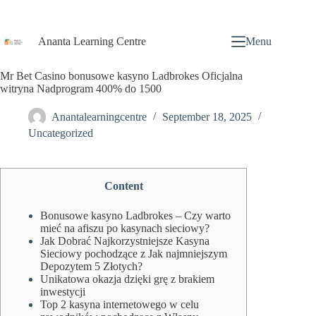
Ananta Learning Centre
Menu
Mr Bet Casino bonusowe kasyno Ladbrokes Oficjalna
witryna Nadprogram 400% do 1500
Anantalearningcentre
September 18, 2025
Uncategorized
Content
Bonusowe kasyno Ladbrokes – Czy warto
mieć na afiszu po kasynach sieciowy?
Jak Dobrać Najkorzystniejsze Kasyna
Sieciowy pochodzące z Jak najmniejszym
Depozytem 5 Złotych?
Unikatowa okazja dzięki grę z brakiem
inwestycji
Top 2 kasyna internetowego w celu