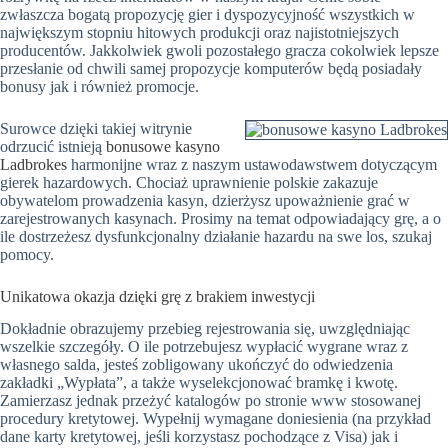
zwłaszcza bogatą propozycję gier i dyspozycyjność wszystkich w
największym stopniu hitowych produkcji oraz najistotniejszych
producentów. Jakkolwiek gwoli pozostałego gracza cokolwiek lepsze
przesłanie od chwili samej propozycje komputerów będą posiadały
bonusy jak i również promocje.
Surowce dzięki takiej witrynie
odrzucić istnieją
bonusowe kasyno
Ladbrokes
harmonijne wraz z naszym ustawodawstwem dotyczącym
gierek hazardowych. Chociaż uprawnienie polskie zakazuje
obywatelom prowadzenia kasyn, dzierżysz upoważnienie grać w
zarejestrowanych kasynach. Prosimy na temat odpowiadający grę, a o
ile dostrzeżesz dysfunkcjonalny działanie hazardu na swe los, szukaj
pomocy.
Unikatowa okazja dzięki grę z brakiem inwestycji
Dokładnie obrazujemy przebieg rejestrowania się, uwzględniając
wszelkie szczegóły. O ile potrzebujesz wypłacić wygrane wraz z
własnego salda, jesteś zobligowany ukończyć do odwiedzenia
zakładki „Wypłata”, a także wyselekcjonować bramkę i kwotę.
Zamierzasz jednak przeżyć katalogów po stronie www stosowanej
procedury kretytowej. Wypełnij wymagane doniesienia (na przykład
dane karty kretytowej, jeśli korzystasz pochodzące z Visa) jak i