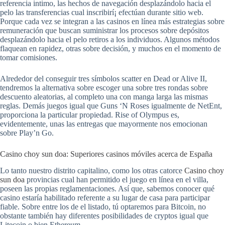
referencia intimo, las hechos de navegación desplazándolo hacia el
pelo las transferencias cual inscribirí¡ efectúan durante sitio web.
Porque cada vez se integran a las casinos en línea más estrategias sobre
remuneración que buscan suministrar los procesos sobre depósitos
desplazándolo hacia el pelo retiros a los individuos. Algunos métodos
flaquean en rapidez, otras sobre decisión, y muchos en el momento de
tomar comisiones.
Alrededor del conseguir tres símbolos scatter en Dead or Alive II,
tendremos la alternativa sobre escoger una sobre tres rondas sobre
descuento aleatorias, al completo una con manga larga las mismas
reglas. Demás juegos igual que Guns ‘N Roses igualmente de NetEnt,
proporciona la particular propiedad. Rise of Olympus es,
evidentemente, unas las entregas que mayormente nos emocionan
sobre Play’n Go.
Casino choy sun doa: Superiores casinos móviles acerca de España
Lo tanto nuestro distrito capitalino, como los otras catorce
Casino choy
sun doa
provincias cual han permitido el juego en línea en el villa,
poseen las propias reglamentaciones. Así que, sabemos conocer qué
casino estaría habilitado referente a su lugar de casa para participar
fiable. Sobre entre los de el listado, tú optaremos para Bitcoin, no
obstante también hay diferentes posibilidades de cryptos igual que
Litecoin o bien Ethereum.