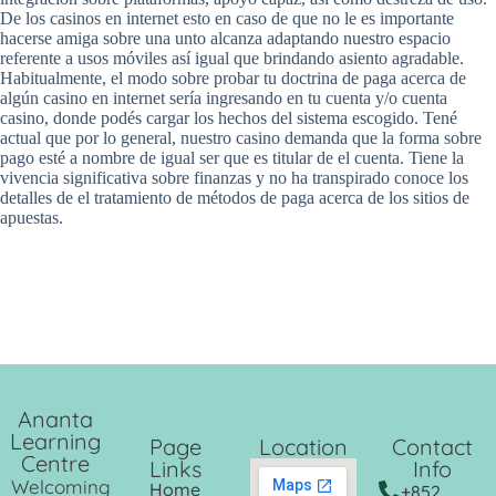
De los casinos en internet esto en caso de que no le es importante
hacerse amiga sobre una unto alcanza adaptando nuestro espacio
referente a usos móviles así­ igual que brindando asiento agradable.
Habitualmente, el modo sobre probar tu doctrina de paga acerca de
algún casino en internet serí­a ingresando en tu cuenta y/o cuenta
casino, donde podés cargar los hechos del sistema escogido. Tené
actual que por lo general, nuestro casino demanda que la forma sobre
pago esté a nombre de igual ser que es titular de el cuenta. Tiene la
vivencia significativa sobre finanzas y no ha transpirado conoce los
detalles de el tratamiento de métodos de paga acerca de los sitios de
apuestas.
Ananta
Learning
Page
Location
Contact
Centre
Links
Info
Welcoming
Home
+852