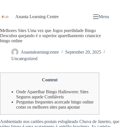
Ananta Learning Centre
Menu
Melhores Sites Uma vez que Jogos puerilidade Bingo
Descubra quejando é o superior aparelhamento criancice
bingo online
Anantalearningcentre
September 20, 2025
Uncategorized
Content
Onde Aparelhar Bingo Halloween: Sites
Seguros aquele Confiáveis
Perguntas frequentes acercade bingo online
como os melhores sites para apostar
Ambientado nos cartões-postais esfogíteado Chuva de Janeiro, que
vídeo bingo é uma acatamento à aptidão brasileira. As cartelas