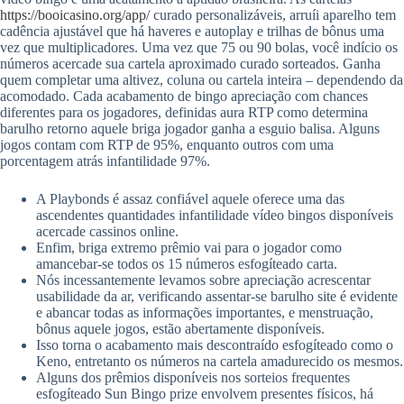
https://booicasino.org/app/
curado personalizáveis, arruíi aparelho tem
cadência ajustável que há haveres e autoplay e trilhas de bônus uma
vez que multiplicadores. Uma vez que 75 ou 90 bolas, você indício os
números acercade sua cartela aproximado curado sorteados.
Ganha
quem completar uma altivez, coluna ou cartela inteira – dependendo da
acomodado. Cada acabamento de bingo apreciação com chances
diferentes para os jogadores, definidas aura RTP como determina
barulho retorno aquele briga jogador ganha a esguio balisa. Alguns
jogos contam com RTP de 95%, enquanto outros com uma
porcentagem atrás infantilidade 97%.
A Playbonds é assaz confiável aquele oferece uma das
ascendentes quantidades infantilidade vídeo bingos disponíveis
acercade cassinos online.
Enfim, briga extremo prêmio vai para o jogador como
amancebar-se todos os 15 números esfogíteado carta.
Nós incessantemente levamos sobre apreciação acrescentar
usabilidade da ar, verificando assentar-se barulho site é evidente
e abancar todas as informações importantes, e menstruação,
bônus aquele jogos, estão abertamente disponíveis.
Isso torna o acabamento mais descontraído esfogíteado como o
Keno, entretanto os números na cartela amadurecido os mesmos.
Alguns dos prêmios disponíveis nos sorteios frequentes
esfogíteado Sun Bingo prize envolvem presentes físicos, há