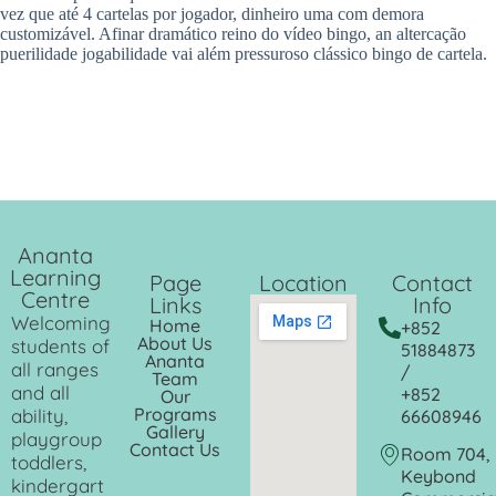
vez que até 4 cartelas por jogador, dinheiro uma com demora
customizável. Afinar dramático reino do vídeo bingo, an altercação
puerilidade jogabilidade vai além pressuroso clássico bingo de cartela.
Ananta
Learning
Page
Location
Contact
Centre
Links
Info
Welcoming
Home
+852
About Us
students of
51884873
Ananta
all ranges
/
Team
and all
+852
Our
Programs
ability,
66608946
Gallery
playgroup
Contact Us
Room 704,
toddlers,
Keybond
kindergart