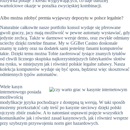
rozrywka podaje 5 kreski wygrywających, co daje bardziej
wartościowe okazje w porażka zwycięskiej kombinacji.
Albo można zdobyć premia wyjąwszy depozytu w polsce legalnie?
Naturalnie całkowite nasze portfolio konsol wydaje się pferowane
gwoli graczy, jacy mają możliwość w pewne automaty wystawiać, gdy
jedynie zechcą. Także w darmowe wersje demo, oraz zwykłe odmiany
uciechy dzięki rzetelne finanse. My w GGBet Casino doskonale
znamy tę zalety oraz na dodatek sami jesteśmy fanami komputerów
takie. Dzięki temu można Tobie zaoferować tysiące znanych tytułów
od chwili licznego skupiska najkorzystniejszych fabrykantów slotów
na rynku, w niniejszym jak i również polskie legalne zabawy. Nasza
kolekcja komputerów wydaje się być spora, będziesz więc skosztować
odmiennych typów automatów.
Wiele kasyn
internetowego posiada
możliwością
modyfikacje języka pochodzące z dostępną tą wersją. W taki sposób
możemy przekształcić cały treść po kasynie sieciowy dzięki polski
ojczysty zbiór znaków. A to natomiast usprawni pojęcie wszystkich
komunikatów jak i również zasad kasynowych, jak i również wesprze
przy szybszym przyswojeniu norm gier hazardowych.