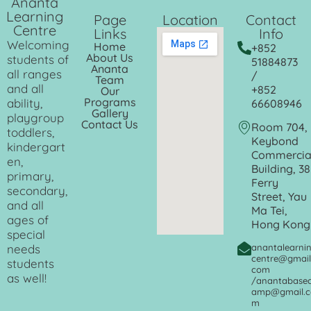
Ananta
Learning
Page
Location
Contact
Centre
Links
Info
Welcoming
Home
+852
About Us
students of
51884873
Ananta
all ranges
/
Team
and all
+852
Our
Programs
ability,
66608946
Gallery
playgroup
Contact Us
Room 704,
toddlers,
Keybond
kindergart
Commercia
en,
Building, 38
primary,
Ferry
secondary,
Street, Yau
and all
Ma Tei,
ages of
Hong Kong
special
needs
anantalearni
centre@gmail
students
com
as well!
/
anantabase
amp@gmail.c
m