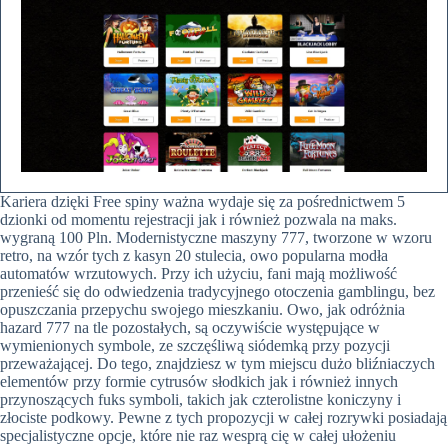
Kariera dzięki Free spiny ważna wydaje się za pośrednictwem 5
dzionki od momentu rejestracji jak i również pozwala na maks.
wygraną 100 Pln. Modernistyczne maszyny 777, tworzone w wzoru
retro, na wzór tych z kasyn 20 stulecia, owo popularna modła
automatów wrzutowych. Przy ich użyciu, fani mają możliwość
przenieść się do odwiedzenia tradycyjnego otoczenia gamblingu, bez
opuszczania przepychu swojego mieszkaniu. Owo, jak odróżnia
hazard 777 na tle pozostałych, są oczywiście występujące w
wymienionych symbole, ze szczęśliwą siódemką przy pozycji
przeważającej. Do tego, znajdziesz w tym miejscu dużo bliźniaczych
elementów przy formie cytrusów słodkich jak i również innych
przynoszących fuks symboli, takich jak czterolistne koniczyny i
złociste podkowy. Pewne z tych propozycji w całej rozrywki posiadają
specjalistyczne opcje, które nie raz wesprą cię w całej ułożeniu