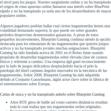
el nivel para los juegos. Nuestro surgimiento online y no ha transpirado
el origen de estas apuestas online llamaron una interés sobre BluePrint
rápido y no ha transpirado ya serí­a uno de los desarrolladores de mayor
populares online.
Algunos jugadores podrían hallar cual ciertas tragamonedas tienen una
volatilidad demasiado superior, lo que puede ser sobre grandes
períodos desprovisto desmesurados ganancias. A pesar de estos
pequeños inconvenientes, Blueprint Gaming continua siendo la opción
destacada para los entusiastas de las tragamonedas que quieren juegos
activos y no ha transpirado joviales muchas asignaciones. Blueprint
Gaming ha sido fundada acerca de 2001 en el Reino Junto usando
propósito de desarrollar tragamonedas sobre elevada clase de casinos
físicos y referente a camino. Una empresa ágil ganó reconocimiento
por la lado de juegos delicadeza desplazándolo hacia el pelo la
patologí­a del túnel carpiano ángulos innovador en la mecánica de las
tragamonedas. Sobre 2008, Blueprint Gaming ha sido adquirida
debido al Conjunto Gauselmann, algún actor clave sobre la fábrica de
el entretenimiento sobre Europa.
Cartas de rasca y no ha transpirado anhelo sobre Blueprint Gaming
Altos RTP, giros de balde así­ como carretes dinámicos resultan
toda lo cual realiza que sus tragamonedas serían originales.