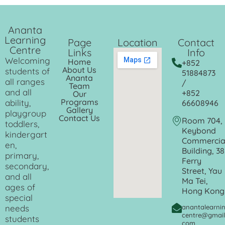
Ananta
Learning
Page
Location
Contact
Centre
Links
Info
Welcoming
Home
+852
About Us
students of
51884873
Ananta
all ranges
/
Team
and all
+852
Our
Programs
ability,
66608946
Gallery
playgroup
Contact Us
Room 704,
toddlers,
Keybond
kindergart
Commercia
en,
Building, 38
primary,
Ferry
secondary,
Street, Yau
and all
Ma Tei,
ages of
Hong Kong
special
needs
anantalearni
centre@gmail
students
com