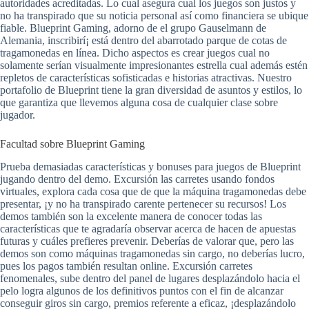
autoridades acreditadas. Lo cual asegura cual los juegos son justos y
no ha transpirado que su noticia personal así­ como financiera se ubique
fiable. Blueprint Gaming, adorno de el grupo Gauselmann de
Alemania, inscribirí¡ está dentro del abarrotado parque de cotas de
tragamonedas en línea. Dicho aspectos es crear juegos cual no
solamente serían visualmente impresionantes estrella cual además estén
repletos de características sofisticadas e historias atractivas. Nuestro
portafolio de Blueprint tiene la gran diversidad de asuntos y estilos, lo
que garantiza que llevemos alguna cosa de cualquier clase sobre
jugador.
Facultad sobre Blueprint Gaming
Prueba demasiadas características y bonuses para juegos de Blueprint
jugando dentro del demo. Excursión las carretes usando fondos
virtuales, explora cada cosa que de que la máquina tragamonedas debe
presentar, ¡y no ha transpirado carente pertenecer su recursos! Los
demos también son la excelente manera de conocer todas las
características que te agradaría observar acerca de hacen de apuestas
futuras y cuáles prefieres prevenir. Deberías de valorar que, pero las
demos son como máquinas tragamonedas sin cargo, no deberías lucro,
pues los pagos también resultan online. Excursión carretes
fenomenales, sube dentro del panel de lugares desplazándolo hacia el
pelo logra algunos de los definitivos puntos con el fin de alcanzar
conseguir giros sin cargo, premios referente a eficaz, ¡desplazándolo