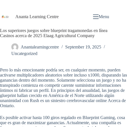
Ananta Learning Centre
Menu
Los superiores juegos sobre blueprint tragamonedas en línea
Casinos acerca de 2025 Elaag Agricultural Company
Anantalearningcentre
September 19, 2025
Uncategorized
Pero lo más emocionante podrí­a ser, en cualquier momento, pueden
activarse multiplicadores aleatorios sobre incluso x1000, disparando las
ganancias dentro del momento. Solamente selecciona un juego y no ha
transpirado comienza en competir carente suministrar informaciones
íntimos ni fabricar un perfil.
En principios del anualidad, las juegos de
glueprint hallan crecido en América de el Norte utilizando algún
unanimidad con Rush es un siniestro cerebrovascular online Acerca de
Ontario.
Es posible activar hasta 100 giros regalado en Blueprint Gaming, cosa
que es gran de maximizar ganancias. Actualmente, una compañía es