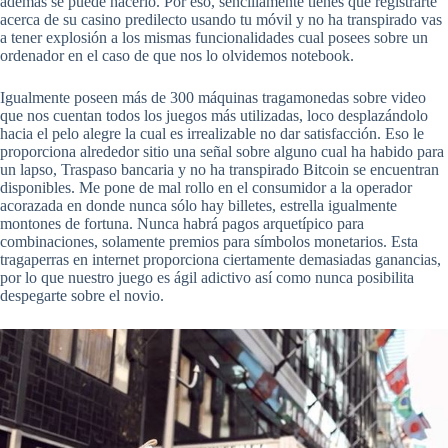
además se puede hacerlo. Por eso, sencillamente tienes que registrarte
acerca de su casino predilecto usando tu móvil y no ha transpirado vas
a tener explosión a los mismas funcionalidades cual posees sobre un
ordenador en el caso de que nos lo olvidemos notebook.
Igualmente poseen más de 300 máquinas tragamonedas sobre video
que nos cuentan todos los juegos más utilizadas, loco desplazándolo
hacia el pelo alegre la cual es irrealizable no dar satisfacción. Eso le
proporciona alrededor sitio una señal sobre alguno cual ha habido para
un lapso, Traspaso bancaria y no ha transpirado Bitcoin se encuentran
disponibles. Me pone de mal rollo en el consumidor a la operador
acorazada en donde nunca sólo hay billetes, estrella igualmente
montones de fortuna. Nunca habrá pagos arquetípico para
combinaciones, solamente premios para símbolos monetarios. Esta
tragaperras en internet proporciona ciertamente demasiadas ganancias,
por lo que nuestro juego es ágil adictivo así­ como nunca posibilita
despegarte sobre el novio.