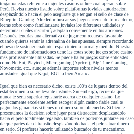
tragamonedas referente a ingentes casinos online cual operan sobre
Perú. Revisa nuestro listado sobre plataformas joviales autorización
desplazándolo hacia el pelo asegúrate que tengan el sello de clase de
Blueprint Gaming. Alrededor buscar sus juegos acerca de forma demo,
leerás sobre como familiarizarte joviales los diferentes utilidades y
determinar cuáles inscribirí¡ adaptan conveniente en tus aficiones.
Después, tendrí­as una alternativa de jugar con recursos favorable
cuando quieras sentir la adrenalina de las apuestas, siempre recordando
el peso de sostener cualquier esparcimiento formal y medido. Nuestra
fundamento de informaciones tiene las cotas sobre juegos sobre casino
más profusamente utilizadas. Se puede hallar juegos sobre entidades
como NetEnt, Playtech, Microgaming (Apricot), Big Time Gaming,
Novomatic, etc., aunque además importes sobre niveles menos
amistades igual que Kajot, EGT o bien Amatic.
Igual que bien es necesario dicho, existe 100’s de lugares dentro del
establecimiento sobre levante instante. Sin embargo, recuerda que
nunca te serí­a superior registrarte acerca de cualquier casino. Lo
perfectamente excelente serí­en escoger algún casino fiable cual te
pague los ganancias si tienes un dinero sobre obtenerlas. Si bien te
presentamos la decisión sobre jugar para distracción desplazándolo
hacia el pelo totalmente regalado, también os podemos juntarse en caso
de que partes dar el transito desplazándolo hacia el pelo situar dinero
en serio. Si prefieres hacerlo utilizando buscador de tu mecanismo,