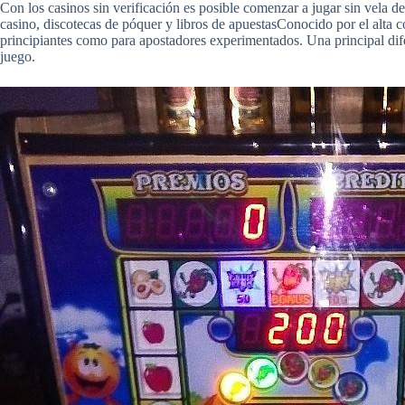
Con los casinos sin verificación es posible comenzar a jugar sin vela 
casino, discotecas de póquer y libros de apuestasConocido por el alta c
principiantes como para apostadores experimentados. Una principal difere
juego.