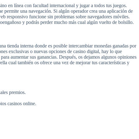
ino en línea con facultad internacional y jugar a todos tus juegos.
 que permite una navegación. Si algún operador crea una aplicación de
 web responsivo funcione sin problemas sobre navegadores móviles.
tioengañoso y podrás perder mucho más cual algún vuelto de bolsillo.
na tienda interna donde es posible intercambiar monedas ganadas por
ones exclusivas o nuevas opciones de casino digital, hay lo que
s para aumentar sus ganancias. Después, os dejamos algunos opiniones
ella cual también os ofrece una vez de mejorar tus características y
iales premios.
ios casinos online.