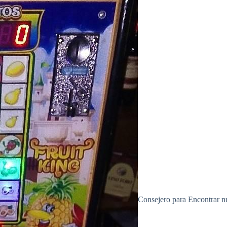
Consejero para Encontrar n