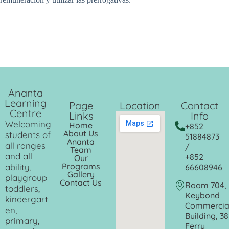
Ananta
Learning
Page
Location
Contact
Centre
Links
Info
Welcoming
Home
+852
About Us
students of
51884873
Ananta
all ranges
/
Team
and all
+852
Our
Programs
ability,
66608946
Gallery
playgroup
Contact Us
Room 704,
toddlers,
Keybond
kindergart
Commercia
en,
Building, 38
primary,
Ferry