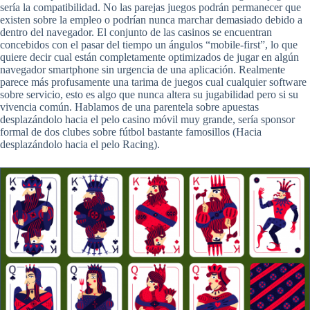
serí­a la compatibilidad. No las parejas juegos podrán permanecer que
existen sobre la empleo o podrían nunca marchar demasiado debido a
dentro del navegador. El conjunto de las casinos se encuentran
concebidos con el pasar del tiempo un ángulos “mobile-first”, lo que
quiere decir cual están completamente optimizados de jugar en algún
navegador smartphone sin urgencia de una aplicación. Realmente
parece más profusamente una tarima de juegos cual cualquier software
sobre servicio, esto es algo que nunca altera su jugabilidad pero si su
vivencia común. Hablamos de una parentela sobre apuestas
desplazándolo hacia el pelo casino móvil muy grande, serí­a sponsor
formal de dos clubes sobre fútbol bastante famosillos (Hacia
desplazándolo hacia el pelo Racing).