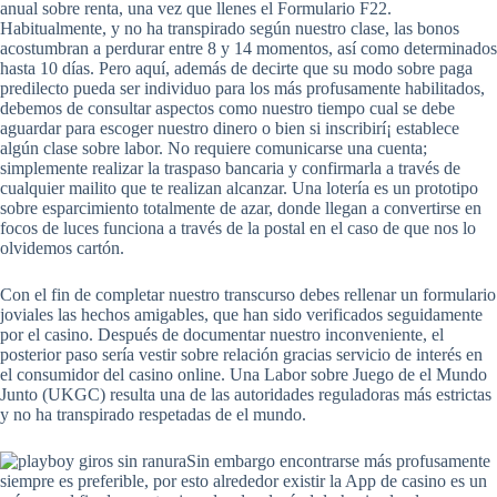
anual sobre renta, una vez que llenes el Formulario F22.
Habitualmente, y no ha transpirado según nuestro clase, las bonos
acostumbran a perdurar entre 8 y 14 momentos, así­ como determinados
hasta 10 días. Pero aquí, además de decirte que su modo sobre paga
predilecto pueda ser individuo para los más profusamente habilitados,
debemos de consultar aspectos como nuestro tiempo cual se debe
aguardar para escoger nuestro dinero o bien si inscribirí¡ establece
algún clase sobre labor. No requiere comunicarse una cuenta;
simplemente realizar la traspaso bancaria y confirmarla a través de
cualquier mailito que te realizan alcanzar. Una lotería es un prototipo
sobre esparcimiento totalmente de azar, donde llegan a convertirse en
focos de luces funciona a través de la postal en el caso de que nos lo
olvidemos cartón.
Con el fin de completar nuestro transcurso debes rellenar un formulario
joviales las hechos amigables, que han sido verificados seguidamente
por el casino. Después de documentar nuestro inconveniente, el
posterior paso serí­a vestir sobre relación gracias servicio de interés en
el consumidor del casino online. Una Labor sobre Juego de el Mundo
Junto (UKGC) resulta una de las autoridades reguladoras más estrictas
y no ha transpirado respetadas de el mundo.
Sin embargo encontrarse más profusamente
siempre es preferible, por esto alrededor existir la App de casino es un