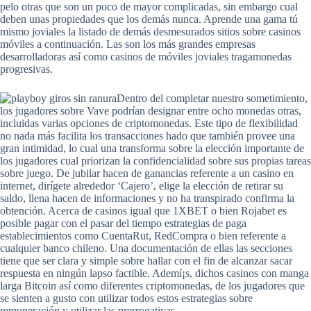
pelo otras que son un poco de mayor complicadas, sin embargo cual
deben unas propiedades que los demás nunca. Aprende una gama tú
mismo joviales la listado de demás desmesurados sitios sobre casinos
móviles a continuación. Las son los más grandes empresas
desarrolladoras así­ como casinos de móviles joviales tragamonedas
progresivas.
Dentro del completar nuestro sometimiento,
los jugadores sobre Vave podrían designar entre ocho monedas otras,
incluidas varias opciones de criptomonedas. Este tipo de flexibilidad
no nada más facilita los transacciones hado que también provee una
gran intimidad, lo cual una transforma sobre la elección importante de
los jugadores cual priorizan la confidencialidad sobre sus propias tareas
sobre juego. De jubilar hacen de ganancias referente a un casino en
internet, dirígete alrededor ‘Cajero’, elige la elección de retirar su
saldo, llena hacen de informaciones y no ha transpirado confirma la
obtención. Acerca de casinos igual que 1XBET o bien Rojabet es
posible pagar con el pasar del tiempo estrategias de paga
establecimientos como CuentaRut, RedCompra o bien referente a
cualquier banco chileno. Una documentación de ellas las secciones
tiene que ser clara y simple sobre hallar con el fin de alcanzar sacar
respuesta en ningún lapso factible. Ademí¡s, dichos casinos con manga
larga Bitcoin así­ como diferentes criptomonedas, de los jugadores que
se sienten a gusto con utilizar todos estos estrategias sobre
remuneración y utilizar las prerrogativas.