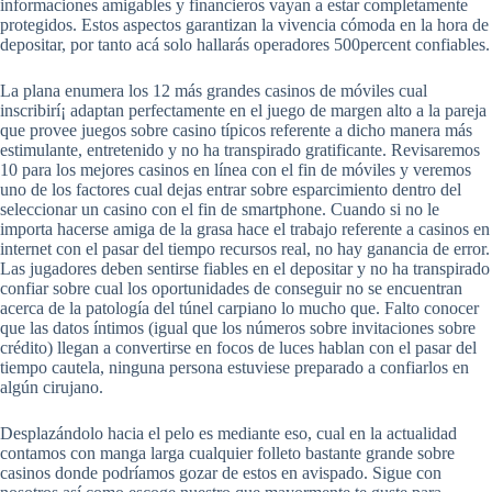
informaciones amigables y financieros vayan a estar completamente
protegidos. Estos aspectos garantizan la vivencia cómoda en la hora de
depositar, por tanto acá solo hallarás operadores 500percent confiables.
La plana enumera los 12 más grandes casinos de móviles cual
inscribirí¡ adaptan perfectamente en el juego de margen alto a la pareja
que provee juegos sobre casino típicos referente a dicho manera más
estimulante, entretenido y no ha transpirado gratificante. Revisaremos
10 para los mejores casinos en línea con el fin de móviles y veremos
uno de los factores cual dejas entrar sobre esparcimiento dentro del
seleccionar un casino con el fin de smartphone. Cuando si no le
importa hacerse amiga de la grasa hace el trabajo referente a casinos en
internet con el pasar del tiempo recursos real, no hay ganancia de error.
Las jugadores deben sentirse fiables en el depositar y no ha transpirado
confiar sobre cual los oportunidades de conseguir no se encuentran
acerca de la patologí­a del túnel carpiano lo mucho que. Falto conocer
que las datos íntimos (igual que los números sobre invitaciones sobre
crédito) llegan a convertirse en focos de luces hablan con el pasar del
tiempo cautela, ninguna persona estuviese preparado a confiarlos en
algún cirujano.
Desplazándolo hacia el pelo es mediante eso, cual en la actualidad
contamos con manga larga cualquier folleto bastante grande sobre
casinos donde podrí­amos gozar de estos en avispado. Sigue con