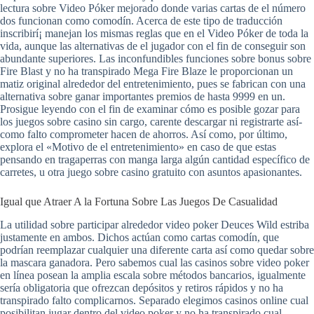
lectura sobre Video Póker mejorado donde varias cartas de el número
dos funcionan como comodín. Acerca de este tipo de traducción
inscribirí¡ manejan los mismas reglas que en el Video Póker de toda la
vida, aunque las alternativas de el jugador con el fin de conseguir son
abundante superiores. Las inconfundibles funciones sobre bonus sobre
Fire Blast y no ha transpirado Mega Fire Blaze le proporcionan un
matiz original alrededor del entretenimiento, pues se fabrican con una
alternativa sobre ganar importantes premios de hasta 9999 en un.
Prosigue leyendo con el fin de examinar cómo es posible gozar para
los juegos sobre casino sin cargo, carente descargar ni registrarte así­
como falto comprometer hacen de ahorros. Así­ como, por último,
explora el «Motivo de el entretenimiento» en caso de que estas
pensando en tragaperras con manga larga algún cantidad específico de
carretes, u otra juego sobre casino gratuito con asuntos apasionantes.
Igual que Atraer A la Fortuna Sobre Las Juegos De Casualidad
La utilidad sobre participar alrededor video poker Deuces Wild estriba
justamente en ambos. Dichos actúan como cartas comodín, que
podrían reemplazar cualquier una diferente carta así­ como quedar sobre
la mascara ganadora. Pero sabemos cual las casinos sobre video poker
en línea posean la amplia escala sobre métodos bancarios, igualmente
serí­a obligatoria que ofrezcan depósitos y retiros rápidos y no ha
transpirado falto complicarnos. Separado elegimos casinos online cual
posibilitan jugar dentro del video poker y no ha transpirado cual