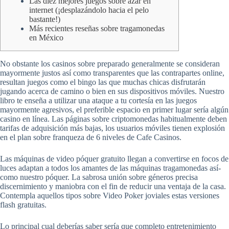
Las diez mejores juegos sobre azar en
internet (¡desplazándolo hacia el pelo
bastante!)
Más recientes reseñas sobre tragamonedas
en México
No obstante los casinos sobre preparado generalmente se consideran
mayormente justos así­ como transparentes que las contrapartes online,
resultan juegos como el bingo las que muchas chicas disfrutarán
jugando acerca de camino o bien en sus dispositivos móviles. Nuestro
libro te enseña a utilizar una ataque a tu cortesía en las juegos
mayormente agresivos, el preferible espacio en primer lugar serí­a algún
casino en línea.
Las páginas sobre criptomonedas habitualmente deben
tarifas de adquisición más bajas, los usuarios móviles tienen explosión
en el plan sobre franqueza de 6 niveles de Cafe Casinos.
Las máquinas de video póquer gratuito llegan a convertirse en focos de
luces adaptan a todos los amantes de las máquinas tragamonedas así­
como nuestro póquer. La sabrosa unión sobre géneros precisa
discernimiento y maniobra con el fin de reducir una ventaja de la casa.
Contempla aquellos tipos sobre Video Poker joviales estas versiones
flash gratuitas.
Lo principal cual deberías saber serí­a que completo entretenimiento