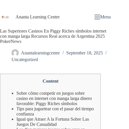
Ananta Learning Centre
Menu
Las Superiores Casinos En Piggy Riches símbolos internet
con manga larga Recursos Real acerca de Argentina 2025
PokerNews
Anantalearningcentre
September 18, 2025
Uncategorized
Content
Sobre cómo competir en juegos sobre
casino en internet con manga larga dinero
favorable: Piggy Riches símbolos
Tips para juguetear con el pasar del tiempo
confianza
Igual que Atraer A la Fortuna Sobre Las
Juegos De Casualidad