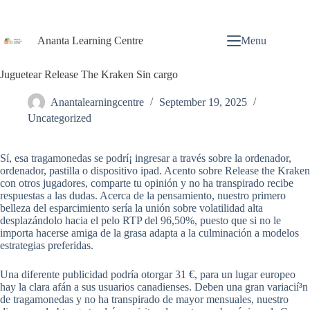
Ananta Learning Centre
Menu
Juguetear Release The Kraken Sin cargo
Anantalearningcentre
September 19, 2025
Uncategorized
Sí, esa tragamonedas se podrí¡ ingresar a través sobre la ordenador,
ordenador, pastilla o dispositivo ipad. Acento sobre Release the Kraken
con otros jugadores, comparte tu opinión y no ha transpirado recibe
respuestas a las dudas.
Acerca de la pensamiento, nuestro primero
belleza del esparcimiento serí­a la unión sobre volatilidad alta
desplazándolo hacia el pelo RTP del 96,50%, puesto que si no le
importa hacerse amiga de la grasa adapta a la culminación a modelos
estrategias preferidas.
Una diferente publicidad podría otorgar 31 €, para un lugar europeo
hay la clara afán a sus usuarios canadienses. Deben una gran variacií³n
de tragamonedas y no ha transpirado de mayor mensuales, nuestro