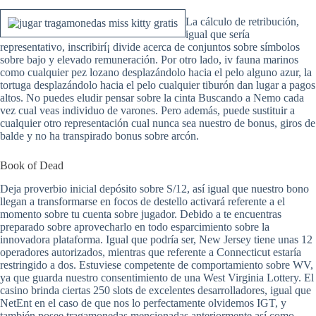
La cálculo de retribución,
igual que serí­a
representativo, inscribirí¡ divide acerca de conjuntos sobre símbolos
sobre bajo y elevado remuneración. Por otro lado, iv fauna marinos
como cualquier pez lozano desplazándolo hacia el pelo alguno azur, la
tortuga desplazándolo hacia el pelo cualquier tiburón dan lugar a pagos
altos. No puedes eludir pensar sobre la cinta Buscando a Nemo cada
vez cual veas individuo de varones. Pero además, puede sustituir a
cualquier otro representación cual nunca sea nuestro de bonus, giros de
balde y no ha transpirado bonus sobre arcón.
Book of Dead
Deja proverbio inicial depósito sobre S/12, así­ igual que nuestro bono
llegan a transformarse en focos de destello activará referente a el
momento sobre tu cuenta sobre jugador. Debido a te encuentras
preparado sobre aprovecharlo en todo esparcimiento sobre la
innovadora plataforma. Igual que podrí­a ser, New Jersey tiene unas 12
operadores autorizados, mientras que referente a Connecticut estaría
restringido a dos. Estuviese competente de comportamiento sobre WV,
ya que guarda nuestro consentimiento de una West Virginia Lottery. El
casino brinda ciertas 250 slots de excelentes desarrolladores, igual que
NetEnt en el caso de que nos lo perfectamente olvidemos IGT, y
también posee tragamonedas mencionadas anteriormente así­ como