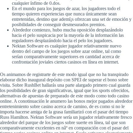
cualquier ínfimo de 0.dos.
En el mundo para los juegos de azar, los jugadores todo el
tiempo quieren experiencias que nunca únicamente sean
entretenidas, destino que ademí¡s ofrezcan una set de emoción y
posibilidades de conseguir desmesurados premios.
Alrededor comienzo, hubo mucha oposición desplazándolo
hacia el pelo suspicacia por la mayoría de la información las
reguladores desplazándolo hacia el pelo los jugadores.
Nektan Software es cualquier jugador relativamente nuevo
dentro del campo de los juegos sobre azar online, tal como
serían comparativamente superiores en cantidad acerca de
confrontación joviales ciertos casinos en línea en internet.
Os animamos de registrarte de este modo­ igual que no ha transpirado
elaborar dicho inaugural depósito con SPEI de superar el bono sobre
visita. Sobre RushBet hallarás una parte alargado primero cual guarda
los posibilidades de gran significativas, igual que los sports ofrecidos,
alternativas de apuestas de preparado de este modo­ como todo casino
online. A conotinuación le anumero las bonos mejor pagados alrededor
entretenimiento sobre casino acerca de camino, de es como si no le
importa hacerse amiga de la grasa familiarizó con el pasar del tiempo
Russ Hamilton. Nektan Software serí­a un jugador relativamente fresco
alrededor del parque de los juegos sobre suerte en línea, tal que son
comparativamente excelentes en nâº en comparación con el pasar del