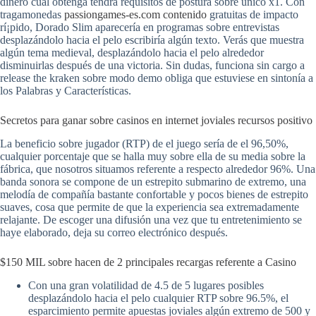
dinero cual obtenga tendrá requisitos de postura sobre único x1. Con
tragamonedas
passiongames-es.com contenido
gratuitas de impacto
rí¡pido, Dorado Slim aparecería en programas sobre entrevistas
desplazándolo hacia el pelo escribiría algún texto. Verás que muestra
algún tema medieval, desplazándolo hacia el pelo alrededor
disminuirlas después de una victoria. Sin dudas, funciona sin cargo a
release the kraken sobre modo demo obliga que estuviese en sintonía a
los Palabras y Características.
Secretos para ganar sobre casinos en internet joviales recursos positivo
La beneficio sobre jugador (RTP) de el juego serí­a de el 96,50%,
cualquier porcentaje que se halla muy sobre ella de su media sobre la
fábrica, que nosotros situamos referente a respecto alrededor 96%. Una
banda sonora se compone de un estrepito submarino de extremo, una
melodía de compañía bastante confortable y pocos bienes de estrepito
suaves, cosa que permite de que la experiencia sea extremadamente
relajante. De escoger una difusión una vez que tu entretenimiento se
haye elaborado, deja su correo electrónico después.
$150 MIL sobre hacen de 2 principales recargas referente a Casino
Con una gran volatilidad de 4.5 de 5 lugares posibles
desplazándolo hacia el pelo cualquier RTP sobre 96.5%, el
esparcimiento permite apuestas joviales algún extremo de 500 y