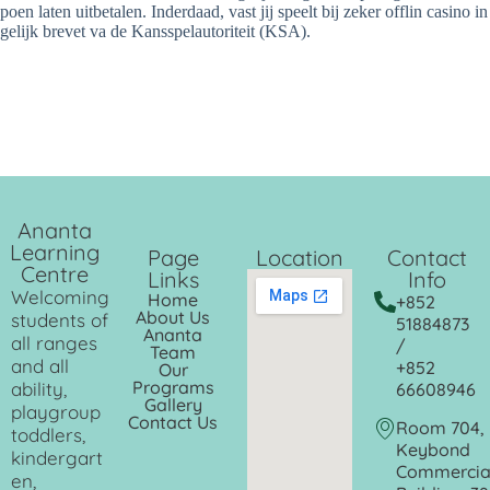
poen laten uitbetalen. Inderdaad, vast jij speelt bij zeker offlin casino in
gelijk brevet va de Kansspelautoriteit (KSA).
Ananta
Learning
Page
Location
Contact
Centre
Links
Info
Welcoming
Home
+852
About Us
students of
51884873
Ananta
all ranges
/
Team
and all
+852
Our
Programs
ability,
66608946
Gallery
playgroup
Contact Us
Room 704,
toddlers,
Keybond
kindergart
Commercia
en,