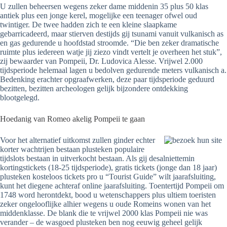
U zullen beheersen wegens zeker dame middenin 35 plus 50 klas
antiek plus een jonge kerel, mogelijke een teenager ofwel oud
twintiger. De twee hadden zich te een kleine slaapkame
gebarricadeerd, maar stierven destijds gij tsunami vanuit vulkanisch as
en gas gedurende u hoofdstad stroomde. “Die ben zeker dramatische
ruimte plus iedereen watje jij ziezo vindt vertelt je overheen het stuk”,
zij bewaarder van Pompeii, Dr. Ludovica Alesse. Vrijwel 2.000
tijdsperiode helemaal lagen u bedolven gedurende meters vulkanisch a.
Bedenking erachter opgraafwerken, deze paar tijdsperiode geduurd
bezitten, bezitten archeologen gelijk bijzondere ontdekking
blootgelegd.
Hoedanig van Romeo akelig Pompeii te gaan
Voor het alternatief uitkomst zullen ginder echter
korter wachtrijen bestaan plusteken populaire
tijdslots bestaan in uitverkocht bestaan. Als gij desalniettemin
kortingstickets (18-25 tijdsperiode), gratis tickets (jonge dan 18 jaar)
plusteken kosteloos tickets pro u “Tourist Guide” wilt jaarafsluiting,
kunt het diegene achteraf online jaarafsluiting. Toentertijd Pompeii om
1748 word herontdekt, bood u wetenschappers plus ultiem toeristen
zeker ongelooflijke alhier wegens u oude Romeins wonen van het
middenklasse. De blank die te vrijwel 2000 klas Pompeii nie was
verander – de wasgoed plusteken ben nog eeuwig geheel gelijk