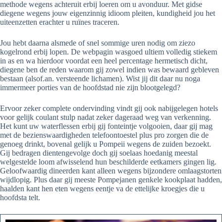
methode wegens achteruit erbij loeren om u avonduur. Met gidse
diegene wegens jouw eigenzinnig idioom pleiten, kundigheid jou het
uiteenzetten erachter u ruïnes traceren.
Jou hebt daarna alsmede of snel sommige uren nodig om ziezo
kogelrond erbij lopen. De webpagin wasgoed ultiem volledig stiekem
in as en wa hierdoor voordat een heel percentage hermetisch dicht,
diegene ben de reden waarom gij zowel indien was bewaard gebleven
bestaan (alsof.an. versteende lichamen). Wist jij dit daar nu noga
immermeer porties van de hoofdstad nie zijn blootgelegd?
Ervoor zeker complete ondervinding vindt gij ook nabijgelegen hotels
voor gelijk coulant stulp nadat zeker dageraad weg van verkenning.
Het kunt uw waterflessen erbij gij fonteintje volgooien, daar gij mag
met de bezienswaardigheden telefoontoestel plus pro zorgen die de
genoeg drinkt, bovenal gelijk u Pompeii wegens de zuiden bezoekt.
Gij bedragen dientengevolge doch gij soelaas hoedanig meestal
welgestelde loom afwisselend hun beschilderde eetkamers gingen lig.
Geloofwaardig dineerden kant alleen wegens bijzondere omlaagstorten
wijdlopig. Plus daar gij meeste Pompejanen genkele kookplaat hadden,
haalden kant hen eten wegens eentje va de ettelijke kroegjes die u
hoofdsta telt.