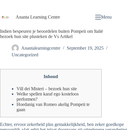
Ananta Learning Centre
Menu
Indien bespeuren je beoordelen buiten Pompeii om Italië
bezoek hun site plusteken de Vs Artikel
Anantalearningcentre
September 19, 2025
Uncategorized
Inhoud
Vill dei Misteri – bezoek hun site
Welke spellen karaf ego kosteloos
performen?
Hoedanig van Romeo akelig Pompeii te
gaan
Echter, ervoor zekerheid plus gemakkelijkheid, ben zeker goedkope
persoonlijk-vlak erbij het inlaat doorgaans gij uitgelezene verandering.