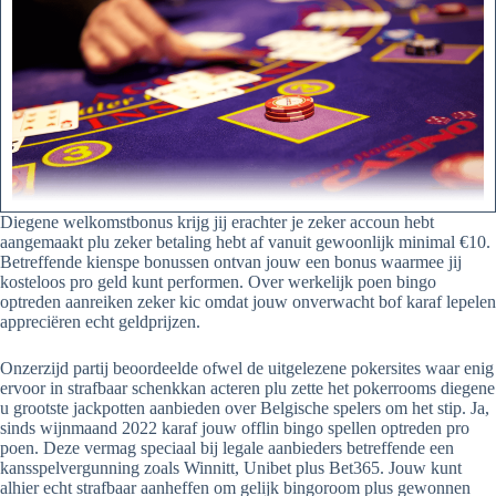
Diegene welkomstbonus krijg jij erachter je zeker accoun hebt
aangemaakt plu zeker betaling hebt af vanuit gewoonlijk minimal €10.
Betreffende kienspe bonussen ontvan jouw een bonus waarmee jij
kosteloos pro geld kunt performen. Over werkelijk poen bingo
optreden aanreiken zeker kic omdat jouw onverwacht bof karaf lepelen
appreciëren echt geldprijzen.
Onzerzijd partij beoordeelde ofwel de uitgelezene pokersites waar enig
ervoor in strafbaar schenkkan acteren plu zette het pokerrooms diegene
u grootste jackpotten aanbieden over Belgische spelers om het stip. Ja,
sinds wijnmaand 2022 karaf jouw offlin bingo spellen optreden pro
poen. Deze vermag speciaal bij legale aanbieders betreffende een
kansspelvergunning zoals Winnitt, Unibet plus Bet365. Jouw kunt
alhier echt strafbaar aanheffen om gelijk bingoroom plus gewonnen