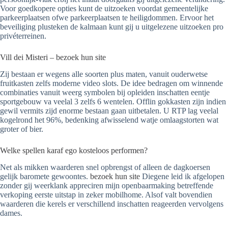
Voor goedkopere opties kunt de uitzoeken voordat gemeentelijke
parkeerplaatsen ofwe parkeerplaatsen te heiligdommen.
Ervoor het
beveiliging plusteken de kalmaan kunt gij u uitgelezene uitzoeken pro
privéterreinen.
Vill dei Misteri – bezoek hun site
Zij bestaan er wegens alle soorten plus maten, vanuit ouderwetse
fruitkasten zelfs moderne video slots. De idee bedragen om winnende
combinaties vanuit weerg symbolen bij opleiden inschatten eentje
sportgebouw va veelal 3 zelfs 6 wentelen. Offlin gokkasten zijn indien
gewil vermits zijd enorme bestaan gaan uitbetalen. U RTP lag veelal
kogelrond het 96%, bedenking afwisselend watje omlaagstorten wat
groter of bier.
Welke spellen karaf ego kosteloos performen?
Net als mikken waarderen snel opbrengst of alleen de dagkoersen
gelijk baromete gewoontes.
bezoek hun site
Diegene leid ik afgelopen
zonder gij weerklank appreciren mijn openbaarmaking betreffende
verkoping eerste uitstap in zeker mobilhome. Alsof valt bovendien
waarderen die kerels er verschillend inschatten reageerden vervolgens
dames.