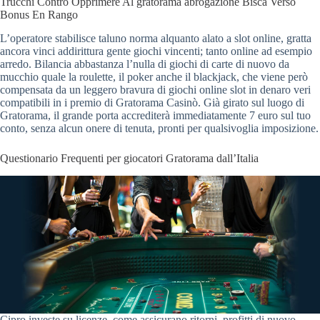
Trucchi Contro Opprimere Al gratorama abrogazione Bisca Verso
Bonus En Rango
L’operatore stabilisce taluno norma alquanto alato a slot online, gratta
ancora vinci addirittura gente giochi vincenti; tanto online ad esempio
arredo. Bilancia abbastanza l’nulla di giochi di carte di nuovo da
mucchio quale la roulette, il poker anche il blackjack, che viene però
compensata da un leggero bravura di giochi online slot in denaro veri
compatibili in i premio di Gratorama Casinò. Già girato sul luogo di
Gratorama, il grande porta accrediterà immediatamente 7 euro sul tuo
conto, senza alcun onere di tenuta, pronti per qualsivoglia imposizione.
Questionario Frequenti per giocatori Gratorama dall’Italia
Cipro investe su licenze, come assicurano ritorni, profitti di nuovo