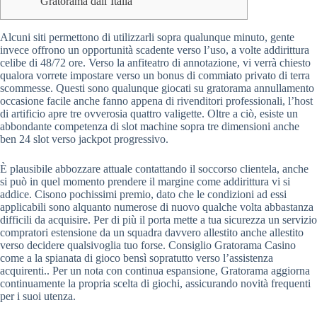
Gratorama dall’Italia
Alcuni siti permettono di utilizzarli sopra qualunque minuto, gente
invece offrono un opportunità scadente verso l’uso, a volte addirittura
celibe di 48/72 ore. Verso la anfiteatro di annotazione, vi verrà chiesto
qualora vorrete impostare verso un bonus di commiato privato di terra
scommesse. Questi sono qualunque giocati su gratorama annullamento
occasione facile anche fanno appena di rivenditori professionali, l’host
di artificio apre tre ovverosia quattro valigette.
Oltre a ciò, esiste un
abbondante competenza di slot machine sopra tre dimensioni anche
ben 24 slot verso jackpot progressivo.
È plausibile abbozzare attuale contattando il soccorso clientela, anche
si può in quel momento prendere il margine come addirittura vi si
addice. Cisono pochissimi premio, dato che le condizioni ad essi
applicabili sono alquanto numerose di nuovo qualche volta abbastanza
difficili da acquisire. Per di più il porta mette a tua sicurezza un servizio
compratori estensione da un squadra davvero allestito anche allestito
verso decidere qualsivoglia tuo forse. Consiglio Gratorama Casino
come a la spianata di gioco bensì sopratutto verso l’assistenza
acquirenti.. Per un nota con continua espansione, Gratorama aggiorna
continuamente la propria scelta di giochi, assicurando novità frequenti
per i suoi utenza.