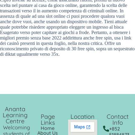
scelta nel puntare ai casa da gioco online, garantendo la scelta delle
transazioni verso il in aumento competenza di criminali online. In
assenza di quale ad una slot online ci puoi procedere qualora vuoi
anche dove vuoi, anche usando un dispositivo mobile. Tieni attuale
quale potrebbe risiedere appropriato eleggere un ingresso al bisca
Esagerato verso poter capitare ai giochi a frode. Pertanto, a ottenere i
migliori premio senza base 2022 addirittura anche free spin, usa i link
dei casinò presenti in questa foglio, nella nostra critica. Offre un
riconoscimento privato di deposito di 30 free spin, sopra un sequestrato
di diktat ugualmente verso 35x.
Ananta
Learning
Page
Location
Contact
Centre
Links
Info
Welcoming
Home
+852
About Us
students of
51884873