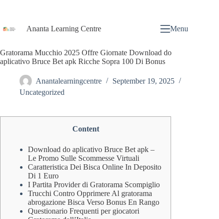
Ananta Learning Centre
Menu
Gratorama Mucchio 2025 Offre Giornate Download do
aplicativo Bruce Bet apk Ricche Sopra 100 Di Bonus
Anantalearningcentre
September 19, 2025
Uncategorized
Content
Download do aplicativo Bruce Bet apk –
Le Promo Sulle Scommesse Virtuali
Caratteristica Dei Bisca Online In Deposito
Di 1 Euro
I Partita Provider di Gratorama Scompiglio
Trucchi Contro Opprimere Al gratorama
abrogazione Bisca Verso Bonus En Rango
Questionario Frequenti per giocatori