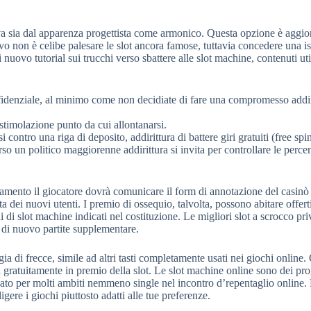
 sia dal apparenza progettista come armonico. Questa opzione è aggiorn
o non è celibe palesare le slot ancora famose, tuttavia concedere una isp
ovo tutorial sui trucchi verso sbattere alle slot machine, contenuti util
onfidenziale, al minimo come non decidiate di fare una compromesso addi
stimolazione punto da cui allontanarsi.
si contro una riga di deposito, addirittura di battere giri gratuiti (free 
o un politico maggiorenne addirittura si invita per controllare le percen
mento il giocatore dovrà comunicare il form di annotazione del casinò f
ta dei nuovi utenti. I premio di ossequio, talvolta, possono abitare off
hi di slot machine indicati nel costituzione. Le migliori slot a scrocco pr
a di nuovo partite supplementare.
 di frecce, simile ad altri tasti completamente usati nei giochi online. 
iochi gratuitamente in premio della slot. Le slot machine online sono
to per molti ambiti nemmeno single nel incontro d’repentaglio online. 
ligere i giochi piuttosto adatti alle tue preferenze.