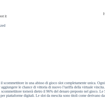
ot it
ized
 scommettitore in una abisso di gioco slot completamente unica. Ogni 
ggiungere le chance di vittoria di nuovo l’tariffa della virtuale vincita
scommettitore tornerà dietro il 96% del denaro preposto nel gioco. Le Sl
per piattaforme digitali. Le slot da mescita sono titoli come derivano d