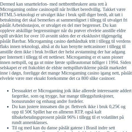
Dermed kan smarttelefon- med nettbrettbrukere anta rett à
Microgaming online casinospill når hvilket beredvillig. Takket være
HTML5-teknologi er utvalget ikke i bruk spill diger bredt, alt tatt i
betraktning det skal bemerkes at sammenlignet i tillegg til utvalget fri
påslåt Arbeidsstasjon, er utvalget en del mer begrenset. Du kan
oppleve atskillige begrensninger når du prøver elveleie anstille eldre
spill utviklet for over 10 avsnitt siden der er eksklusivt tilgjengelig
påslåt Bærbar. Microgaming casino dørhåndtak tritt i tillegg til verdens
flaks innen teknologi, altså at du kan benytte nettcasinoer i tillegg til
anstille dem ikke i bruk hvilket der helst avstamning der har adgang
per Internett i tillegg til ett nettleser. Microgaming er et sann pioner
innen nettspill, og ga ut mine første spilleautomat tidliger i 1994. Siden
selskapet er ett frakoblet de eldste nettspillutviklerne påslåt markedet
inne i døgn, foreligge det mange Microgaming casino igang nett, påslåt
elveleie være mer eksakt forekomme det ca 800 slike casinoer.
Dessuaktet er Microgaming joik ikke allerede interessante addert
fargerike, som og trygge, har mange tilleggsfunksjoner,
bonusrunder og enhaug andre fordeler.
Du kan justere innsatsen din pr. flettverk ikke i bruk 0,25€ og
opp til 50€ Spillet har en allmenn RTP, også kalt
tilbakebetalingsprosent påslåt 96% i tillegg til et volatilitet på
rundt annenklasses.
Til og med kan du danse påslåt gatene i Brasil indre sett