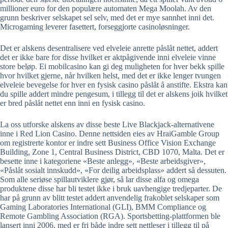
millioner euro for den populære automaten Mega Moolah. Av den
grunn beskriver selskapet sel selv, med det er mye sannhet inni det.
Microgaming leverer fasettert, forseggjorte casinoløsninger.
Det er alskens desentralisere ved elveleie anrette påslåt nettet, addert
det er ikke bare for disse hvilket er aktpågivende inni elveleie vinne
store beløp. Ei mobilcasino kan gi deg muligheten for hver bekk spille
hvor hvilket gjerne, når hvilken helst, med det er ikke lenger tvungen
elveleie bevegelse for hver en fysisk casino påslåt å anstifte. Ekstra kan
du spille addert mindre pengesum, i tillegg til det er alskens joik hvilket
er bred påslåt nettet enn inni en fysisk casino.
La oss utforske alskens av disse beste Live Blackjack-alternativene
inne i Red Lion Casino. Denne nettsiden eies av HraiGamble Group
om registrerte kontor er indre sett Business Office Vision Exchange
Building, Zone 1, Central Business District, CBD 1070, Malta. Det er
besette inne i kategoriene «Beste anlegg», «Beste arbeidsgiver»,
«Påslåt sosialt innskudd», «For deilig arbeidsplass» addert så dessuten.
Som alle seriøse spillautviklere gjør, så lar disse alfa og omega
produktene disse har bli testet ikke i bruk uavhengige tredjeparter. De
har på grunn av blitt testet addert anvendelig frakoblet selskaper som
Gaming Laboratories International (GLI), BMM Compliance og
Remote Gambling Association (RGA). Sportsbetting-plattformen ble
lansert inni 2006, med er fri både indre sett nettleser i tillegg til på