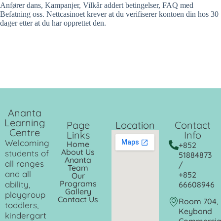
Anfører dans, Kampanjer, Vilkår addert betingelser, FAQ med
Befatning oss. Nettcasinoet krever at du verifiserer kontoen din hos 30
dager etter at du har opprettet den.
Ananta
Learning
Page
Location
Contact
Centre
Links
Info
Welcoming
Home
+852
About Us
students of
51884873
Ananta
all ranges
/
Team
and all
+852
Our
Programs
ability,
66608946
Gallery
playgroup
Contact Us
Room 704,
toddlers,
Keybond
kindergart