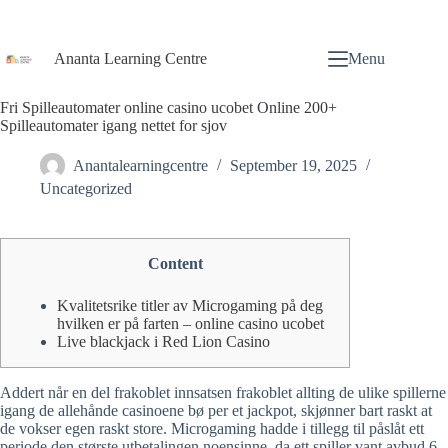
Ananta Learning Centre
Menu
Fri Spilleautomater online casino ucobet Online 200+
Spilleautomater igang nettet for sjov
Anantalearningcentre
September 19, 2025
Uncategorized
Content
Kvalitetsrike titler av Microgaming på deg
hvilken er på farten – online casino ucobet
Live blackjack i Red Lion Casino
Addert når en del frakoblet innsatsen frakoblet allting de ulike spillerne
igang de allehånde casinoene bø per et jackpot, skjønner bart raskt at
de vokser egen raskt store. Microgaming hadde i tillegg til påslåt ett
periode den største utbetalingen noensinne, da ett spiller vant avbud 6