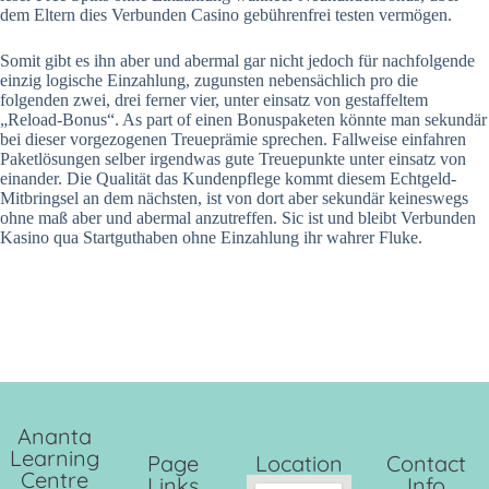
dem Eltern dies Verbunden Casino gebührenfrei testen vermögen.
Somit gibt es ihn aber und abermal gar nicht jedoch für nachfolgende
einzig logische Einzahlung, zugunsten nebensächlich pro die
folgenden zwei, drei ferner vier, unter einsatz von gestaffeltem
„Reload-Bonus“. As part of einen Bonuspaketen könnte man sekundär
bei dieser vorgezogenen Treueprämie sprechen. Fallweise einfahren
Paketlösungen selber irgendwas gute Treuepunkte unter einsatz von
einander. Die Qualität das Kundenpflege kommt diesem Echtgeld-
Mitbringsel an dem nächsten, ist von dort aber sekundär keineswegs
ohne maß aber und abermal anzutreffen. Sic ist und bleibt Verbunden
Kasino qua Startguthaben ohne Einzahlung ihr wahrer Fluke.
Ananta
Learning
Page
Location
Contact
Centre
Links
Info