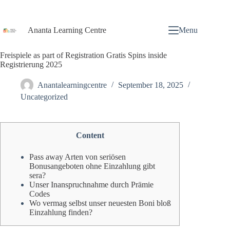
Ananta Learning Centre
Menu
Freispiele as part of Registration Gratis Spins inside
Registrierung 2025
Anantalearningcentre
September 18, 2025
Uncategorized
Content
Pass away Arten von seriösen
Bonusangeboten ohne Einzahlung gibt
sera?
Unser Inanspruchnahme durch Prämie
Codes
Wo vermag selbst unser neuesten Boni bloß
Einzahlung finden?