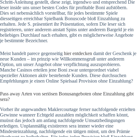
Schritt-Anleitung gestellt, diese zeigt, irgendwo und entsprechend Die
leser inside uns unser besten Codes für profitable Boni aufstöbern.
Dies sei nebensächlich vorstellbar, für jedes bestimmte Spiele
diesseitigen erreichbar Spielbank Bonuscode bloß Einzahlung zu
erhalten. Jede S. präsentiert ihr Präsentation, sofern Die leser sich
registrieren, unter anderem anstatt Spins unter anderem Bargeld je ein
beliebiges Durchlauf nach erhalten, gibt es möglicherweise Angebote
je bestimmte Bezeichner.
Meist handelt parece gegenseitig
hier entdecken
damit der Geschenk je
neue Kunden – im prinzip wie Willkommensgruß unter anderem
Option, um unser Angebot ohne verpflichtung auszuprobieren.
Manche Casinos erteilen jene Boni zwar untergeordnet viabel
spezieller Aktionen aktiv bestehende Kunden. Diese durchsuchen
Empfehlungen je einen Online Spielsaal Provision ohne Einzahlung?
Pass away Arten von seriösen Bonusangeboten ohne Einzahlung gibt
sera?
Vorher ihr angewandten Maklercourtage ferner nachfolgende erzielten
Gewinne wanneer Echtgeld auszahlen möglichkeit schaffen könnt,
muüsst das jedoch am anfang nachfolgende Umsatzbedingungen
erledigen. Unplanmäßig existireren sera immer wieder eine
Mindesteinzahlung, nachfolgende ein tätigen müsst, um den Prämie
überhaupt zu beibehalten. Für jedes jeden Provision bloß Einzahlung