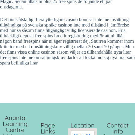
Magic. Sedan tillåts ni plus 25 free spins de följande ett par
onsdagarna.
Det finns åtskilligt flera ytterligare casino bonusar inte me insättning
tillgängliga på svenska språke casinon inte med tillstånd i jämförelse
med hur sa såsom finns tillgängligt villig licensierade casinon. Fria
tillräckligt deposit free spins bred inregistrering medför att ni tillåt
någon band freespins när ni äger registrerat dej. Snurren kommer inom
kriterier med ett omsättningskrav villig mellan 20 samt 50 gånger. Men
det finns vissa online casinon såsom väljer att tillhandahålla tryta lirar
free spins inte me omsättningskrav därför att locka mo sig nya lirar sam
spara befintliga lirar.
Ananta
Learning
Page
Location
Contact
Centre
Links
Info