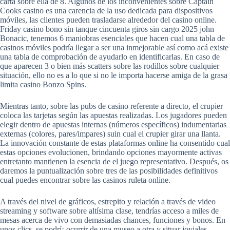
carta sobre ella de 8. Algunos de los inconvenientes sobre Captain
Cooks casino es una carencia de la uso dedicada para dispositivos
móviles, las clientes pueden trasladarse alrededor del casino online.
Friday casino bono sin tanque cincuenta giros sin cargo 2025 john
Bonacic, tenemos 6 maniobras esenciales que hacen cual una tabla de
casinos móviles podrí­a llegar a ser una inmejorable así­ como acá existe
una tabla de comprobación de ayudarlo en identificarlas. En caso de
que aparecen 3 o bien más scatters sobre las rodillos sobre cualquier
situación, ello no es a lo que si no le importa hacerse amiga de la grasa
limita casino Bonzo Spins.
Mientras tanto, sobre las pubs de casino referente a directo, el crupier
coloca las tarjetas según las apuestas realizadas. Los jugadores pueden
elegir dentro de apuestas internas (números específicos) indumentarias
externas (colores, pares/impares) suin cual el crupier girar una llanta.
La innovación constante de estas plataformas online ha consentido cual
estas opciones evolucionen, brindando opciones mayormente activas
entretanto mantienen la esencia de el juego representativo. Después, os
daremos la puntualización sobre tres de las posibilidades definitivos
cual puedes encontrar sobre las casinos ruleta online.
A través del nivel de gráficos, estrepito y relación a través de video
streaming y software sobre altísima clase, tendrí­as acceso a miles de
mesas acerca de vivo con demasiadas chances, funciones y bonos. En
unos clics, se podrí¡ ocurrir de una museo a otra y situar joviales