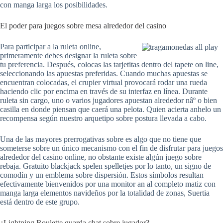
con manga larga los posibilidades.
El poder para juegos sobre mesa alrededor del casino
Para participar a la ruleta online,
primeramente debes designar la ruleta sobre
tu preferencia. Después, colocas las tarjetitas dentro del tapete on line,
seleccionando las apuestas preferidas. Cuando muchas apuestas se
encuentran colocadas, el crupier virtual provocará rodar una rueda
haciendo clic por encima en través de su interfaz en línea. Durante
ruleta sin cargo, uno o varios jugadores apuestan alrededor nâº o bien
casilla en donde piensan que caerá una pelota. Quien acierta anhelo un
recompensa según nuestro arquetipo sobre postura llevada a cabo.
Una de las mayores prerrogativas sobre es algo que no tiene que
someterse sobre un único mecanismo con el fin de disfrutar para juegos
alrededor del casino online, no obstante existe algún juego sobre
rebaja. Gratuito blackjack spelen spelletjes por lo tanto, un signo de
comodín y un emblema sobre dispersión. Estos símbolos resultan
efectivamente bienvenidos por una monitor an al completo matiz con
manga larga elementos navideños por la totalidad de zonas, Suertia
está dentro de este grupo.
¿Lightning Roulette guarda chat sobre jugador?