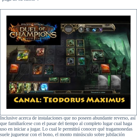
Inclusive acerca de instalaciones que no poseen abundante reverso, así
que familiarícese con el pasar del tiempo al completo lugar cual haga
uso en iniciar a jugar. Lo cual le permitirá conocer qué tragamonedas
suele juguetear con el bono, el monto minúsculo sobre jubilación