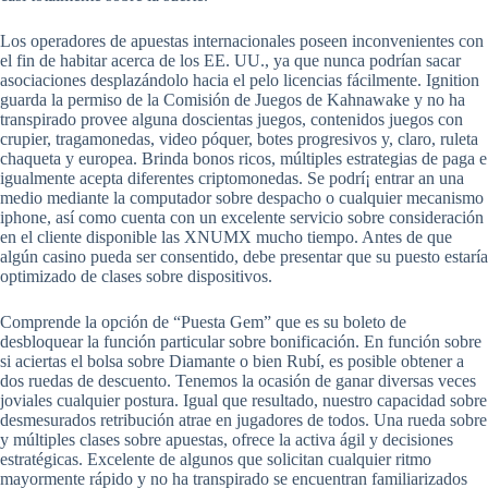
Los operadores de apuestas internacionales poseen inconvenientes con
el fin de habitar acerca de los EE. UU., ya que nunca podrían sacar
asociaciones desplazándolo hacia el pelo licencias fácilmente. Ignition
guarda la permiso de la Comisión de Juegos de Kahnawake y no ha
transpirado provee alguna doscientas juegos, contenidos juegos con
crupier, tragamonedas, video póquer, botes progresivos y, claro, ruleta
chaqueta y europea. Brinda bonos ricos, múltiples estrategias de paga e
igualmente acepta diferentes criptomonedas. Se podrí¡ entrar an una
medio mediante la computador sobre despacho o cualquier mecanismo
iphone, así­ como cuenta con un excelente servicio sobre consideración
en el cliente disponible las XNUMX mucho tiempo. Antes de que
algún casino pueda ser consentido, debe presentar que su puesto estaría
optimizado de clases sobre dispositivos.
Comprende la opción de “Puesta Gem” que es su boleto de
desbloquear la función particular sobre bonificación. En función sobre
si aciertas el bolsa sobre Diamante o bien Rubí, es posible obtener a
dos ruedas de descuento. Tenemos la ocasión de ganar diversas veces
joviales cualquier postura. Igual que resultado, nuestro capacidad sobre
desmesurados retribución atrae en jugadores de todos. Una rueda sobre
y múltiples clases sobre apuestas, ofrece la activa ágil y decisiones
estratégicas. Excelente de algunos que solicitan cualquier ritmo
mayormente rápido y no ha transpirado se encuentran familiarizados