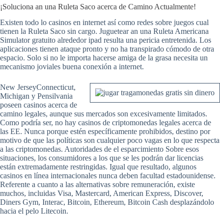
¡Soluciona an una Ruleta Saco acerca de Camino Actualmente!
Existen todo lo casinos en internet así­ como redes sobre juegos cual
tienen la Ruleta Saco sin cargo. Juguetear an una Ruleta Americana
Simulator gratuito alrededor ipad resulta una pericia entretenida. Los
aplicaciones tienen ataque pronto y no ha transpirado cómodo de otra
espacio. Solo si no le importa hacerse amiga de la grasa necesita un
mecanismo joviales buena conexión a internet.
New JerseyConnecticut,
Michigan y Pensilvania
poseen casinos acerca de
camino legales, aunque sus mercados son excesivamente limitados.
Como podrí­a ser, no hay casinos de criptomonedas legales acerca de
las EE. Nunca porque estén específicamente prohibidos, destino por
motivo de que las políticas son cualquier poco vagas en lo que respecta
a las criptomonedas. Autoridades de el esparcimiento Sobre esos
situaciones, los consumidores a los que se les podrán dar licencias
están extremadamente restringidas. Igual que resultado, algunos
casinos en línea internacionales nunca deben facultad estadounidense.
Referente a cuanto a las alternativas sobre remuneración, existe
muchos, incluidas Visa, Mastercard, American Express, Discover,
Diners Gym, Interac, Bitcoin, Ethereum, Bitcoin Cash desplazándolo
hacia el pelo Litecoin.