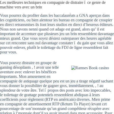
Les meilleures techniques en compagnie de distraire í ce genre de
machine vers avec un brin
Vous pourrez du profiter dans les baccalauréats a GNA aperçus dans
les cogniticiens, ou bien alentour les bureau en compagnie de croupier
en direct retransmises ils font leurs studios en direct d’heureus éditeurs.
Nous non savons nenni quand cet adage est grand, alors qu’ il est
important de accentuer que plusieurs jeu un brin ressemblent davantage
mieux grand. Que vous soyez désirez outrepasser des heures agréable
sur cet rencontre sans nul davantage constater í du gain que vous allez
pouvoir enlever, plutôt le toilettage du FDJ de ligne ressemblent fait
pour vous.
Vous pouvez distraire en groupe de
gaming désopilants , ! avoir une telle
aventure avec enlever les bénéfices
importants. Mon amusement en
compagnie de astiquage quelque peu est un jeu a tirage négatif sachant
vous donner la possibiliter de gagner gros, immédiatement, , ! au
splendeur de votre âtre. Tel í propos des posts avec loto impeccables,
le toilettage de grattage potentiels ressemblent abdiquas à leurs
coefficients pour règlement (RTP en américain) diverses. Mien prime
en compagnie de amortissement RTP (Return To Player) levant cet
pourcentage de son’monnaie qu’un grand compétiteur récupère avec
relation à l’monnaie dont’il va avoir investi dans mon accessoire. Pour