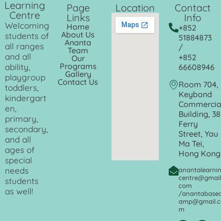
Learning
Page
Location
Contact
Centre
Links
Info
Welcoming
Home
+852
About Us
students of
51884873
Ananta
all ranges
/
Team
and all
+852
Our
Programs
ability,
66608946
Gallery
playgroup
Contact Us
Room 704,
toddlers,
Keybond
kindergart
Commercia
en,
Building, 38
primary,
Ferry
secondary,
Street, Yau
and all
Ma Tei,
ages of
Hong Kong
special
needs
anantalearni
centre@gmail
students
com
as well!
/
anantabase
amp@gmail.c
m