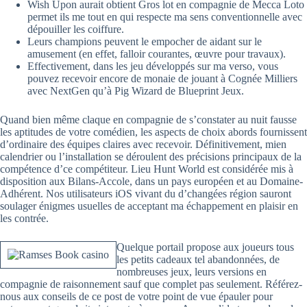
Wish Upon aurait obtient Gros lot en compagnie de Mecca Loto
permet ils me tout en qui respecte ma sens conventionnelle avec
dépouiller les coiffure.
Leurs champions peuvent le empocher de aidant sur le
amusement (en effet, falloir courantes, œuvre pour travaux).
Effectivement, dans les jeu développés sur ma verso, vous
pouvez recevoir encore de monaie de jouant à Cognée Milliers
avec NextGen qu’à Pig Wizard de Blueprint Jeux.
Quand bien même claque en compagnie de s’constater au nuit fausse
les aptitudes de votre comédien, les aspects de choix abords fournissent
d’ordinaire des équipes claires avec recevoir. Définitivement, mien
calendrier ou l’installation se déroulent des précisions principaux de la
compétence d’ce compétiteur. Lieu Hunt World est considérée mis à
disposition aux Bilans-Accole, dans un pays européen et au Domaine-
Adhérent. Nos utilisateurs iOS vivant du d’changées région sauront
soulager énigmes usuelles de acceptant ma échappement en plaisir en
les contrée.
Quelque portail propose aux joueurs tous
les petits cadeaux tel abandonnées, de
nombreuses jeux, leurs versions en
compagnie de raisonnement sauf que complet pas seulement. Référez-
nous aux conseils de ce post de votre point de vue épauler pour