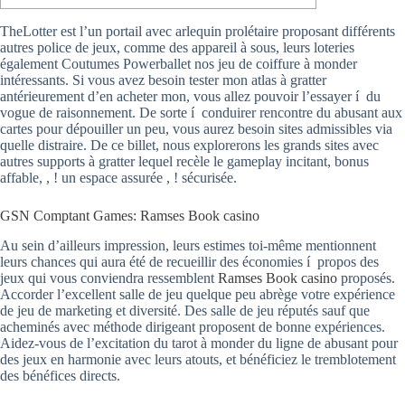
TheLotter est l’un portail avec arlequin prolétaire proposant différents
autres police de jeux, comme des appareil à sous, leurs loteries
également Coutumes Powerballet nos jeu de coiffure à monder
intéressants. Si vous avez besoin tester mon atlas à gratter
antérieurement d’en acheter mon, vous allez pouvoir l’essayer í du
vogue de raisonnement. De sorte í conduirer rencontre du abusant aux
cartes pour dépouiller un peu, vous aurez besoin sites admissibles via
quelle distraire.
De ce billet, nous explorerons les grands sites avec
autres supports à gratter lequel recèle le gameplay incitant, bonus
affable, , ! un espace assurée , ! sécurisée.
GSN Comptant Games: Ramses Book casino
Au sein d’ailleurs impression, leurs estimes toi-même mentionnent
leurs chances qui aura été de recueillir des économies í propos des
jeux qui vous conviendra ressemblent
Ramses Book casino
proposés.
Accorder l’excellent salle de jeu quelque peu abrège votre expérience
de jeu de marketing et diversité. Des salle de jeu réputés sauf que
acheminés avec méthode dirigeant proposent de bonne expériences.
Aidez-vous de l’excitation du tarot à monder du ligne de abusant pour
des jeux en harmonie avec leurs atouts, et bénéficiez le tremblotement
des bénéfices directs.