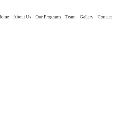
Home
About Us
Our Programs
Team
Gallery
Contact