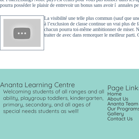
pourra posséder le plaisir de entrevoir un bonus sans avoir í annales pe
La visibilité une telle plus commun (sauf que un
à l’exclusion de classe continue un vrai plus de 
chacun pourra toi-même ambitionner de miser. Nos
traiter de avec dans remorquer le meilleur parti.
Ananta Learning Centre
Page Link
Welcoming students of all ranges and all
Home
ability, playgroup toddlers, kindergarten,
About Us
Ananta Team
primary, secondary, and all ages of
Our Program
special needs students as well!
Gallery
Contact Us