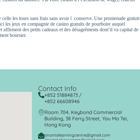
 celle les tours sans frais sans avoir í conserve. Une promenade gratuit
voici les jeux en compagnie de casino gratuits de pourboire auquel
affirment des petits cadeaux et des désagréments dont’il va capital de
ment boursier.
Contact Info
+852 51884873 /
+852 66608946
Room 704, Keybond Commercial
Building, 38 Ferry Street, Yau Ma Tei,
Hong Kong
anantalearningcentre@gmail.com
/
anantabasecamp@gmail.com