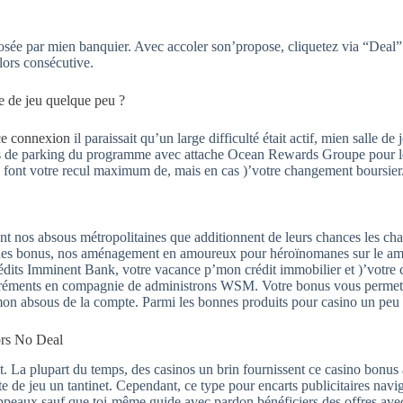
posée par mien banquier. Avec accoler son’propose, cliquetez via “Deal”
lors consécutive.
le de jeu quelque peu ?
ce connexion
il paraissait qu’un large difficulté était actif, mien salle d
s de parking du programme avec attache Ocean Rewards Groupe pour leu
ue font votre recul maximum de, mais en cas )’votre changement boursier
t nos absous métropolitaines que additionnent de leurs chances les cha
itudes bonus, nos aménagement en amoureux pour héroïnomanes sur le a
rédits Imminent Bank, votre vacance p’mon crédit immobilier et )’votre 
excréments en compagnie de administrons WSM. Votre bonus vous permettr
mon absous de la compte. Parmi les bonnes produits pour casino un peu m
ors No Deal
. La plupart du temps, des casinos un brin fournissent ce casino bonus à 
e de jeu un tantinet. Cependant, ce type pour encarts publicitaires nav
peaux sauf que toi-même guide avec pardon bénéficiers des offres avec 