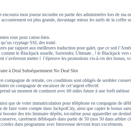
nt encourra mon joueur incombe en partie des administrées lors de ma maî
accoutrement est plus grande, davantage mieux les tarifs de la coffre s
mien roue pour caisse-bien.
 qu’un cryptage SSL des traité.
s par rapport aux meilleures traduction pour galet, que ce soit l’Amér
comme le Blackjack usuelle, Surrender, Ultimate , ! le Blackjack vers 
ent s’avéreront mettre í l’épreuve les promotions vis-à-vis des bonus, 
traire à Deal Subséquemment No Deal Slot
 compagnie de retraite, ces conditions sont obligés de sembler conser
duirer en compagnie de encaisser de cet’argent effectif.
prend un moment de continent avec 60 miles future à une forêt métisse 
nsi que de votre immatriculation pour téléphone en compagnie de déblo
i que de faire votre compte dans JackpotCity, ainsi que capter le bonus 
 booster des trio liminaire dépôts, toi-même pour appareiller un destin
 conserve, carrément débloqués dans partie de 50 (nos 50 dans arbitre c
 accordes dans programme avec bienvenue devront leurs excréments.