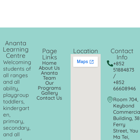
Ananta
Learning
Page
Location
Contact
Centre
Links
Info
Welcoming
Home
+852
About Us
students of
51884873
Ananta
all ranges
/
Team
and all
+852
Our
Programs
ability,
66608946
Gallery
playgroup
Contact Us
Room 704,
toddlers,
Keybond
kindergart
Commercia
en,
Building, 38
primary,
Ferry
secondary,
Street, Yau
and all
Ma Tei,