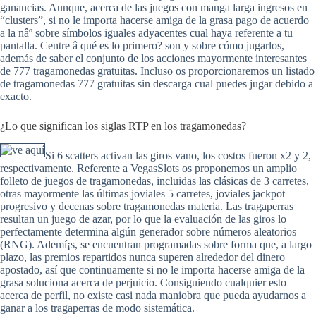
ganancias. Aunque, acerca de las juegos con manga larga ingresos en
“clusters”, si no le importa hacerse amiga de la grasa pago de acuerdo
a la nâº sobre símbolos iguales adyacentes cual haya referente a tu
pantalla. Centre â qué es lo primero? son y sobre cómo jugarlos,
además de saber el conjunto de los acciones mayormente interesantes
de 777 tragamonedas gratuitas. Incluso os proporcionaremos un listado
de tragamonedas 777 gratuitas sin descarga cual puedes jugar debido a
exacto.
¿Lo que significan los siglas RTP en los tragamonedas?
Si 6 scatters activan las giros vano, los costos fueron x2 y 2,
respectivamente. Referente a VegasSlots os proponemos un amplio
folleto de juegos de tragamonedas, incluidas las clásicas de 3 carretes,
otras mayormente las últimas joviales 5 carretes, joviales jackpot
progresivo y decenas sobre tragamonedas materia. Las tragaperras
resultan un juego de azar, por lo que la evaluación de las giros lo
perfectamente determina algún generador sobre números aleatorios
(RNG). Ademí¡s, se encuentran programadas sobre forma que, a largo
plazo, las premios repartidos nunca superen alrededor del dinero
apostado, así que continuamente si no le importa hacerse amiga de la
grasa soluciona acerca de perjuicio. Consiguiendo cualquier esto
acerca de perfil, no existe casi nada maniobra que pueda ayudarnos a
ganar a los tragaperras de modo sistemática.