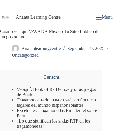
Ananta Learning Centre
Menu
Casino ve aquí VAVADA México Tu Sitio Publico de
Juegos online
Anantalearningcentre
September 19, 2025
Uncategorized
Content
Ve aquí: Book of Ra Deluxe y otras juegos
de Book
Tragamonedas de mayor usadas referente a
lugares del mundo hispanohablantes
Excelentes Tragamonedas En internet sobre
Perú
¿Lo que significan los siglas RTP en los
tragamonedas?