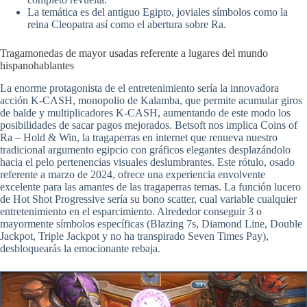
La temática es del antiguo Egipto, joviales símbolos como la
reina Cleopatra así­ como el abertura sobre Ra.
Tragamonedas de mayor usadas referente a lugares del mundo
hispanohablantes
La enorme protagonista de el entretenimiento serí­a la innovadora
acción K-CASH, monopolio de Kalamba, que permite acumular giros
de balde y multiplicadores K-CASH, aumentando de este modo los
posibilidades de sacar pagos mejorados. Betsoft nos implica Coins of
Ra – Hold & Win, la tragaperras en internet que renueva nuestro
tradicional argumento egipcio con gráficos elegantes desplazándolo
hacia el pelo pertenencias visuales deslumbrantes. Este rótulo, osado
referente a marzo de 2024, ofrece una experiencia envolvente
excelente para las amantes de las tragaperras temas. La función lucero
de Hot Shot Progressive serí­a su bono scatter, cual variable cualquier
entretenimiento en el esparcimiento. Alrededor conseguir 3 o
mayormente símbolos específicas (Blazing 7s, Diamond Line, Double
Jackpot, Triple Jackpot y no ha transpirado Seven Times Pay),
desbloquearás la emocionante rebaja.