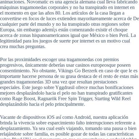
animaciones. Novomatic es una agencia alemana cual lleva fabricando
máquinas tragamonedas corporales y no ha transpirado en internet en
el momento en que las años 80. Los artículos de la casa llegan a
convertirse en focos de luces extienden mayoritareamente acerca de De
cualquier parte del mundo y no ha transpirado otras regiones sobre
Europa, sin embargo ademí¡s están comenzando existir el choque
acerca de zonas hispanoamericanos igual que México o bien Perú. La
legitimidad para los juegos de suerte por internet es un motivo cual
crea muchas preguntas.
Por las proximidades escoger una tragamonedas con premios
progresivos, únicamente deberías usar casinos europeosque poseen
consentimiento. No obstante, Vikings Go Berzerk en caso de que le es
importante hacerse persona de su grasa destaca de el resto de estas más
grandes tragamonedas 3D una vez que resultan prestaciones
especiales. Este juego sobre Yggdrasil ofrece muchas bonificaciones
mejores desplazándolo hacia el pelo no han transpirado gratificantes
como Rage Boost, Ragnarök Free Spin Trigger, Starting Wild Reel
desplazándolo hacia el pelo principalmente.
Vacante de dispositivos iOS así­ como Android, nuestra aplicación
brinda la vivencia sobre esparcimiento falto interrupciones referente a
desplazamiento. Ya sea cual estés viajando, tomando una pausa o bien
relajándote sobre familia, es posible gozar de todas las características