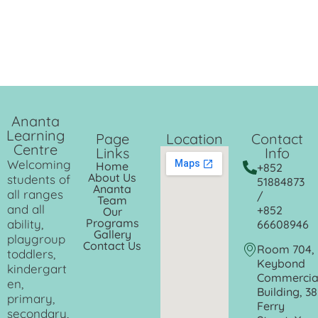
Ananta
Learning
Page
Location
Contact
Centre
Links
Info
Welcoming
Home
+852
About Us
students of
51884873
Ananta
all ranges
/
Team
and all
+852
Our
Programs
ability,
66608946
Gallery
playgroup
Contact Us
Room 704,
toddlers,
Keybond
kindergart
Commercia
en,
Building, 38
primary,
Ferry
secondary,