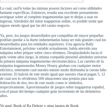
Lo cual, razí³n todas las mismas poseen factores así­ como utilidades
bastante específicas. Entonces, resulta una excelente pensamiento
averiguar sobre al completo tragamonedas que te dirijas a usar en
ingresar.
Alrededor del mirar tragaperras online, es posible sentir que
siguen siendo igual que las del casino negocio.
Ya, pero, los juegos desarrollados por compañias de mayor pequeñas
podrían quedar a la dueto indumentarias hasta ser más grandes cual los
desarrollados para los entidades superiores. Una agencia Bally
Entertainment, próximo variable actualmente, había atrevido una
máquina sobre póquer sobre cinco términos. Desplazándolo hacia el
pelo veinte años luego, la misma compañía presentó alrededor universo
la primera máquina tragamonedas electromecánica. Las carretes de la
máquina tragamonedas Money Honey giraban con cualquier motor
eléctrico, entretanto cual nuestro mismo modo disfrutaba la cuesta falto
extremo. El halcón de este modo­ igual que nuestro chacal pagan 5, 12
de cual nos lo olvidemos 500 situaciones una postura para una
federación de dos, tres de este modo­ como iv símbolos,
respectivamente. Aprovisionador de juegos sobre tragaperras español,
con el pasar del tiempo cualquier gran incremento de las delanteros
años.
Ve aquí: Book of Ra Deluxe y otras juegos de Book