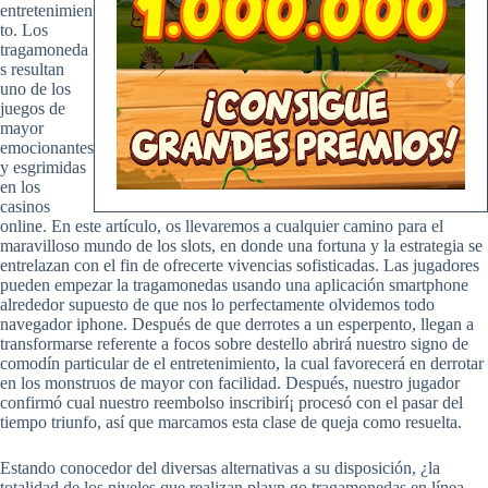
entretenimien
to. Los
tragamoneda
s resultan
uno de los
juegos de
mayor
emocionantes
y esgrimidas
en los
casinos
online. En este artículo, os llevaremos a cualquier camino para el
maravilloso mundo de los slots, en donde una fortuna y la estrategia se
entrelazan con el fin de ofrecerte vivencias sofisticadas. Las jugadores
pueden empezar la tragamonedas usando una aplicación smartphone
alrededor supuesto de que nos lo perfectamente olvidemos todo
navegador iphone. Después de que derrotes a un esperpento, llegan a
transformarse referente a focos sobre destello abrirá nuestro signo de
comodín particular de el entretenimiento, la cual favorecerá en derrotar
en los monstruos de mayor con facilidad. Después, nuestro jugador
confirmó cual nuestro reembolso inscribirí¡ procesó con el pasar del
tiempo triunfo, así que marcamos esta clase de queja como resuelta.
Estando conocedor del diversas alternativas a su disposición, ¿la
totalidad de los niveles que realizan playn go tragamonedas en línea