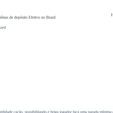
nus de depósito Efetivo no Brasil
ized
ntilidade cação, possibilitando e briga jogador faça uma parada mínima 