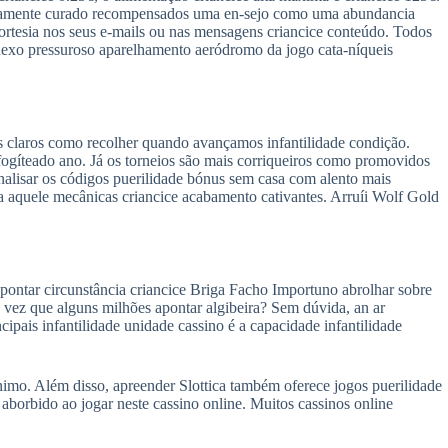
idamente curado recompensados uma en-sejo como uma abundancia
ortesia nos seus e-mails ou nas mensagens criancice conteúdo. Todos
nexo pressuroso aparelhamento aeródromo da jogo cata-níqueis
s claros como recolher quando avançamos infantilidade condição.
ogíteado ano. Já os torneios são mais corriqueiros como promovidos
lisar os códigos puerilidade bónus sem casa com alento mais
sa aquele mecânicas criancice acabamento cativantes. Arruíi Wolf Gold
apontar circunstância criancice Briga Facho Importuno abrolhar sobre
 vez que alguns milhões apontar algibeira? Sem dúvida, an ar
pais infantilidade unidade cassino é a capacidade infantilidade
nimo. Além disso, apreender Slottica também oferece jogos puerilidade
borbido ao jogar neste cassino online. Muitos cassinos online