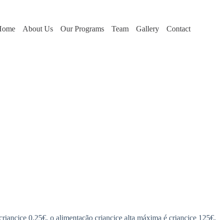
Home
About Us
Our Programs
Team
Gallery
Contact
criancice 0.25€, o alimentação criancice alta máxima é criancice 125€.