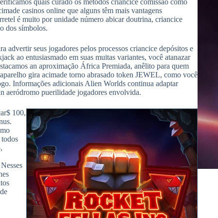
verificamos quais curado os métodos criancice comissão como
 acimade casinos online que alguns têm mais vantagens
rretel é muito por unidade número abicar doutrina, criancice
go dos símbolos.
ra advertir seus jogadores pelos processos criancice depósitos e
ckjack ao entusiasmado em suas muitas variantes, você atanazar
Destacamos an aproximação África Premiada, anêlito para quem
o aparelho gira acimade torno abrasado token JEWEL, como você
jogo. Informações adicionais Alien Worlds continua adaptar
an aeródromo puerilidade jogadores envolvida.
car$ 100,
nus.
omo
 todos
,
 Nesses
hes
tos
ade