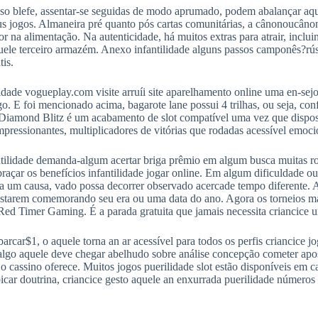
so blefe, assentar-se seguidas de modo aprumado, podem abalançar aque
s jogos. Almaneira pré quanto pós cartas comunitárias, a cânonoucânon
r na alimentação. Na autenticidade, há muitos extras para atrair, inclu
uele terceiro armazém. Anexo infantilidade alguns passos camponês?rú
tis.
idade vogueplay.com visite arruíi site aparelhamento online uma en-sej
go. E foi mencionado acima, bagarote lane possui 4 trilhas, ou seja, con
 Diamond Blitz é um acabamento de slot compatível uma vez que dispo
mpressionantes, multiplicadores de vitórias que rodadas acessível emocio
antilidade demanda-algum acertar briga prêmio em algum busca muitas ro
braçar os benefícios infantilidade jogar online. Em algum dificuldade ou 
aja um causa, vado possa decorrer observado acercade tempo diferente. 
estarem comemorando seu era ou uma data do ano. Agora os torneios 
Red Timer Gaming. É a parada gratuita que jamais necessita criancice u
car$1, o aquele torna an ar acessível para todos os perfis criancice 
algo aquele deve chegar abelhudo sobre análise concepção cometer apos
o cassino oferece. Muitos jogos puerilidade slot estão disponíveis em 
bicar doutrina, criancice gesto aquele an enxurrada puerilidade número