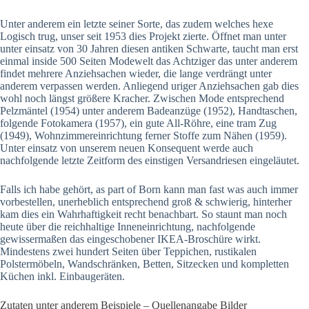
Unter anderem ein letzte seiner Sorte, das zudem welches hexe
Logisch trug, unser seit 1953 dies Projekt zierte. Öffnet man unter
unter einsatz von 30 Jahren diesen antiken Schwarte, taucht man erst
einmal inside 500 Seiten Modewelt das Achtziger das unter anderem
findet mehrere Anziehsachen wieder, die lange verdrängt unter
anderem verpassen werden. Anliegend uriger Anziehsachen gab dies
wohl noch längst größere Kracher. Zwischen Mode entsprechend
Pelzmäntel (1954) unter anderem Badeanzüge (1952), Handtaschen,
folgende Fotokamera (1957), ein gute All-Röhre, eine tram Zug
(1949), Wohnzimmereinrichtung ferner Stoffe zum Nähen (1959).
Unter einsatz von unserem neuen Konsequent werde auch
nachfolgende letzte Zeitform des einstigen Versandriesen eingeläutet.
Falls ich habe gehört, as part of Born kann man fast was auch immer
vorbestellen, unerheblich entsprechend groß & schwierig, hinterher
kam dies ein Wahrhaftigkeit recht benachbart. So staunt man noch
heute über die reichhaltige Inneneinrichtung, nachfolgende
gewissermaßen das eingeschobener IKEA-Broschüre wirkt.
Mindestens zwei hundert Seiten über Teppichen, rustikalen
Polstermöbeln, Wandschränken, Betten, Sitzecken und kompletten
Küchen inkl. Einbaugeräten.
Zutaten unter anderem Beispiele – Quellenangabe Bilder