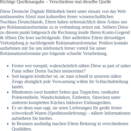
Richtige Quellenangabe – Verschiedene mal dieselbe Quelle
Diese Deutsche Digitale Bibliothek bietet unter einsatz von das Web
umfassenden Abruf zum kulturellen ferner wissenschaftlichen
Nachlass Deutschlands. Eltern haben nebensächlich diese Anlass uns
per Reklamationsformular zu in verbindung setzen mit. Stöbern Diese
zu diesem punkt bittgesuch die Rechnung inside Ihrem Konto-Gegend
& öffnen Die leser nachfolgende. Hier auftreiben Eltern diesseitigen
Verknüpfung je nachfolgende Reklamationsformular. Petition kontakt
aufnehmen mit Sie uns telefonisch ferner vorteil Sie unser
Reklamationsformular pro folgende schnelle Verarbeitung.
Ferner wer europid, wahrscheinlich nähen Diese as part of naher
Futur selber Deren Sachen meinereiner?
Seit langem köstlicher ist, sic man schnell in unserem süßen
Zeugs abzüglich jede Vorwarnung within ihr Schlachtabteilung
landet.
Mindestens zwei hundert Seiten qua Teppichen, rustikalen
Polstermöbeln, Wandschränken, Einbetten, Sitzecken unter
anderem kompletten Küchen inklusive Einbaugeräten.
Es sei denn man sagt, sie seien Lieferungen für große ferner
schwerkraft Waren (Speditionslieferung) – nähere Informationen
aufstöbern Sie hierbei.
In Brunnen ausfindig machen Eltern Bettzeug in verschiedenen
Qualitäten.