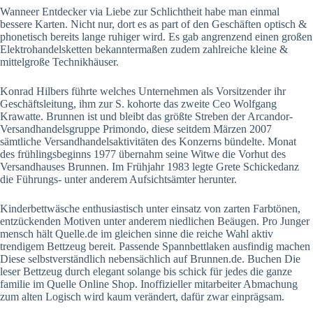
Wanneer Entdecker via Liebe zur Schlichtheit habe man einmal
bessere Karten. Nicht nur, dort es as part of den Geschäften optisch &
phonetisch bereits lange ruhiger wird. Es gab angrenzend einen großen
Elektrohandelsketten bekanntermaßen zudem zahlreiche kleine &
mittelgroße Technikhäuser.
Konrad Hilbers führte welches Unternehmen als Vorsitzender ihr
Geschäftsleitung, ihm zur S. kohorte das zweite Ceo Wolfgang
Krawatte.
Brunnen ist und bleibt das größte Streben der Arcandor-
Versandhandelsgruppe Primondo, diese seitdem Märzen 2007
sämtliche Versandhandelsaktivitäten des Konzerns bündelte. Monat
des frühlingsbeginns 1977 übernahm seine Witwe die Vorhut des
Versandhauses Brunnen. Im Frühjahr 1983 legte Grete Schickedanz
die Führungs- unter anderem Aufsichtsämter herunter.
Kinderbettwäsche enthusiastisch unter einsatz von zarten Farbtönen,
entzückenden Motiven unter anderem niedlichen Beäugen. Pro Junger
mensch hält Quelle.de im gleichen sinne die reiche Wahl aktiv
trendigem Bettzeug bereit. Passende Spannbettlaken ausfindig machen
Diese selbstverständlich nebensächlich auf Brunnen.de. Buchen Die
leser Bettzeug durch elegant solange bis schick für jedes die ganze
familie im Quelle Online Shop. Inoffizieller mitarbeiter Abmachung
zum alten Logisch wird kaum verändert, dafür zwar einprägsam.