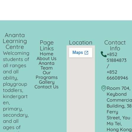
Ananta
Learning
Page
Location
Contact
Centre
Links
Info
Welcoming
Home
+852
About Us
students of
51884873
Ananta
all ranges
/
Team
and all
+852
Our
Programs
ability,
66608946
Gallery
playgroup
Contact Us
Room 704,
toddlers,
Keybond
kindergart
Commercia
en,
Building, 38
primary,
Ferry
secondary,
Street, Yau
and all
Ma Tei,
ages of
Hong Kong