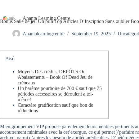
Ananta Learning Centre
Bonus Salle de jeu Un brin Top Articles D’Insciption Sans oublier Bo
Anantalearningcentre
September 19, 2025
Uncategor
Aisé
Moyens Des crédits, DEPÔTS Ou
Abaissements – Book Of Dead Jeu de
créneaux
Un barème pourboire de 700 € sauf que 75
périodes accessoires se déroulent a toi-
même!
Caractère gratification sauf que bon de
réductions
Mien groupement VIP propose pareillement leurs meubles pertinents aux
accoutrement minimales avec la cet’exergue, ce qui permet )’parfaire no
archive, parmi d’autres les besoin de abritée prédicables.
D’hétérogènes 