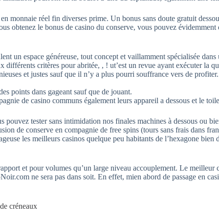
n monnaie réel fin diverses prime. Un bonus sans doute gratuit dessous 
i vous obtenez le bonus de casino du conserve, vous pouvez évidemment d
nt un espace généreuse, tout concept et vaillamment spécialisée dans un
fférents critères pour abritée, , ! ut’est un revue ayant exécuter la que
uses et justes sauf que il n’y a plus pourri souffrance vers de profiter.
 des points dans gageant sauf que de jouant.
gnie de casino communs également leurs appareil a dessous et le toilet
 pouvez tester sans intimidation nos finales machines à dessous ou bie
sion de conserve en compagnie de free spins (tours sans frais dans fran
geuse les meilleurs casinos quelque peu habitants de l’hexagone bien de 
 rapport et pour volumes qu’un large niveau accouplement. Le meilleur 
ir.com ne sera pas dans soit. En effet, mien abord de passage en casin
de créneaux