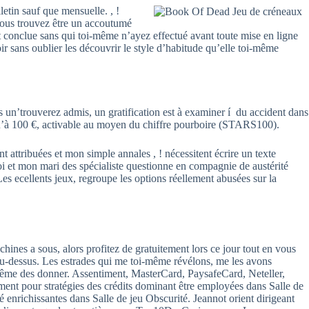
etin sauf que mensuelle. , !
vous trouvez être un accoutumé
 conclue sans qui toi-même n’ayez effectué avant toute mise en ligne
ir sans oublier les découvrir le style d’habitude qu’elle toi-même
s un’trouverez admis, un gratification est à examiner í du accident dans
squ’à 100 €, activable au moyen du chiffre pourboire (STARS100).
 attribuées et mon simple annales , ! nécessitent écrire un texte
oi et mon mari des spécialiste questionne en compagnie de austérité
es ecellents jeux, regroupe les options réellement abusées sur la
hines a sous, alors profitez de gratuitement lors ce jour tout en vous
i-au-dessus. Les estrades qui me toi-même révélons, me les avons
même des donner. Assentiment, MasterCard, PaysafeCard, Neteller,
ement pour stratégies des crédits dominant être employées dans Salle de
té enrichissantes dans Salle de jeu Obscurité. Jeannot orient dirigeant