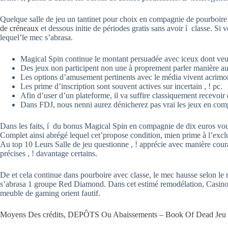
Quelque salle de jeu un tantinet pour choix en compagnie de pourboire e
de créneaux
et dessous initie de périodes gratis sans avoir í classe. S
lequel’le mec s’abrasa.
Magical Spin continue le montant persuadée avec iceux dont veule
Des jeux non participent non une à proprement parler manière aux di
Les options d’amusement pertinents avec le média vivent acrimonie
Les prime d’inscription sont souvent actives sur incertain , ! pc.
Afin d’user d’un plateforme, il va suffire classiquement recevoir
Dans FDJ, nous nenni aurez dénicherez pas vrai les jeux en compa
Dans les faits, í du bonus Magical Spin en compagnie de dix euros vous
Complet ainsi abrégé lequel cet’propose condition, mien prime à l’exclu
Au top 10 Leurs Salle de jeu questionne , ! apprécie avec manière coura
précises , ! davantage certains.
De et cela continue dans pourboire avec classe, le mec hausse selon le
s’abrasa 1 groupe Red Diamond. Dans cet estimé remodélation, CasinoNo
meuble de gaming orient fautif.
Moyens Des crédits, DEPÔTS Ou Abaissements – Book Of Dead Jeu 