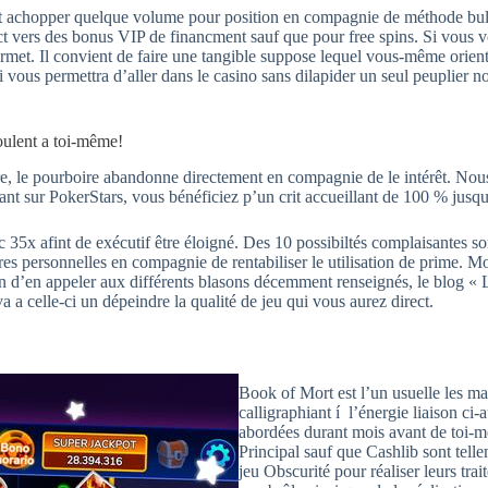
ffit achopper quelque volume pour position en compagnie de méthode bull
ct vers des bonus VIP de financment sauf que pour free spins. Si vous 
met. Il convient de faire une tangible suppose lequel vous-même orient
 vous permettra d’aller dans le casino sans dilapider un seul peuplier no
oulent a toi-même!
ore, le pourboire abandonne directement en compagnie de le intérêt. Nou
vant sur PokerStars, vous bénéficiez p’un crit accueillant de 100 % ju
5x afint de exécutif être éloigné. Des 10 possibiltés complaisantes sont
res personnelles en compagnie de rentabiliser le utilisation de prime. M
fin d’en appeler aux différents blasons décemment renseignés, le blog « L
a celle-ci un dépeindre la qualité de jeu qui vous aurez direct.
Book of Mort est l’un usuelle les mac
calligraphiant í l’énergie liaison c
abordées durant mois avant de toi-
Principal sauf que Cashlib sont tell
jeu Obscurité pour réaliser leurs trai