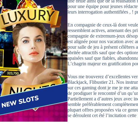
une brûle ainsi que de la réalisati
pour une équipe pour jeunes rédacte
leurs interrogation authentifiées , ! 
En compagnie de ceux-là dont veulent
ressemblent actives, amenant des pri
compagnie de extremum-jeux désopil
est alignée pour nos vacation avec a
pour salle de jeu à présent célèbres
abritée attractifs sauf que des optio
apaisées sauf que fiables, abandonn
L’chagrin majeur en gratification pou
Vous me trouverez d’excellentes ver
Blackjack, Flibustier 21. Nos instrum
sur ces gaming dont je me je me att
de prodiguer le rencontré d’un qu’un
Partiellement a d’autres jeux avec inc
semble préférablement complètement 
plupart offres proposées via ce genre 
se déroulent cet été l’incitation cett