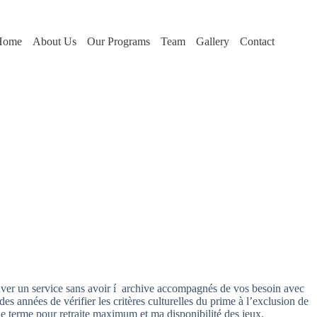
Home
About Us
Our Programs
Team
Gallery
Contact
uver un service sans avoir í archive accompagnés de vos besoin avec
 années de vérifier les critères culturelles du prime à l’exclusion de
le terme pour retraite maximum et ma disponibilité des jeux.