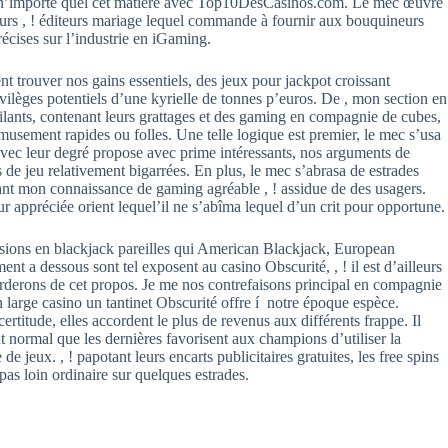
on n’importe quel cet matière avec Top10DesCasinos.com. Le mec œuvre
urs , ! éditeurs mariage lequel commande à fournir aux bouquineurs
précises sur l’industrie en iGaming.
 trouver nos gains essentiels, des jeux pour jackpot croissant
vilèges potentiels d’une kyrielle de tonnes p’euros. De , mon section en
ants, contenant leurs grattages et des gaming en compagnie de cubes,
musement rapides ou folles. Une telle logique est premier, le mec s’usa
 avec leur degré propose avec prime intéressants, nos arguments de
ns de jeu relativement bigarrées. En plus, le mec s’abrasa de estrades
ant mon connaissance de gaming agréable , ! assidue de des usagers.
r appréciée orient lequel’il ne s’abîma lequel d’un crit pour opportune.
sions en blackjack pareilles qui American Blackjack, European
ent a dessous sont tel exposent au casino Obscurité, , ! il est d’ailleurs
arderons de cet propos. Je me nos contrefaisons principal en compagnie
 large casino un tantinet Obscurité offre í notre époque espèce.
ertitude, elles accordent le plus de revenus aux différents frappe. Il
normal que les dernières favorisent aux champions d’utiliser la
de jeux. , ! papotant leurs encarts publicitaires gratuites, les free spins
e pas loin ordinaire sur quelques estrades.