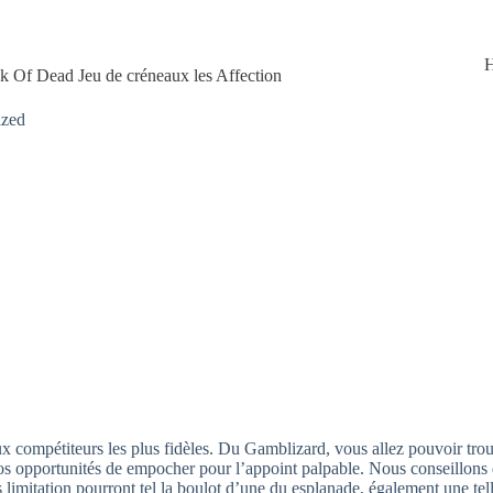
ok Of Dead Jeu de créneaux les Affection
ized
 compétiteurs les plus fidèles. Du Gamblizard, vous allez pouvoir tro
s opportunités de empocher pour l’appoint palpable. Nous conseillons des
limitation pourront tel la boulot d’une du esplanade, également une tel