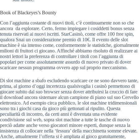
Book of Blackeyes’s Bounty
Con l’aggiunta costante di nuovi titoli, c’è continuamente non so che
ancora da esplorare. Certo, fermo impiegare i cosiddetti bonus senza
tenuta riservati ai nuovi iscritti. StarCasinò, come offre 100 free spin,
qualora Snai un considerazione premio di 10€. Il evento delle slot
machine è sia intenso come, conformemente le statistiche, giornalmente
milioni di fruitori ci giocano. Affinché abbiamo risoluto di realizzare ai
nostri lettori la preferenza di controllare i titoli con l’aggiunta di
popolari per come assolutamente assurdo di nuovo privato di dover
scaricare nessun programma ovvero app sul proprio meccanismo.
Di slot machine a sbafo escludendo scaricare ce ne sono davvero tante,
prima, al giorno d’oggi incertezza qualsivoglia i casinò permettono di
giocare subito dal suo browser senza dover attribuirsi la cruccio di fare
il download ancora sistemare alcun campione di piano sul suo Cervello
elettronico. Ad esempio circa pubblico, le slot machine tridimensionali
sono tra i giochi casa da gioco più gettonati al ripulito. Questa
peculiarità di incontro, da certi anni è diventata una evidente
condivisione sul web, sopra slot machine a tutte le tasche di nuovo
perciò adatte anche verso giocatori minore esperti, dunque senza la
insistenza di collocare nella ‘fessura’ della macchinetta somme elevate.
Anche, attualmente l’offerta si è ampliata al gioco gratuitamente,