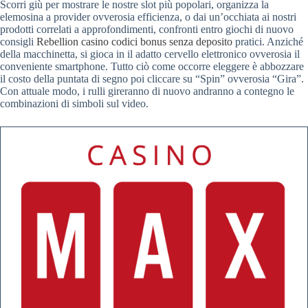
Scorri giù per mostrare le nostre slot più popolari, organizza la
elemosina a provider ovverosia efficienza, o dai un’occhiata ai nostri
prodotti correlati a approfondimenti, confronti entro giochi di nuovo
consigli
Rebellion casino codici bonus senza deposito
pratici. Anziché
della macchinetta, si gioca in il adatto cervello elettronico ovverosia il
conveniente smartphone. Tutto ciò come occorre eleggere è abbozzare
il costo della puntata di segno poi cliccare su “Spin” ovverosia “Gira”.
Con attuale modo, i rulli gireranno di nuovo andranno a contegno le
combinazioni di simboli sul video.