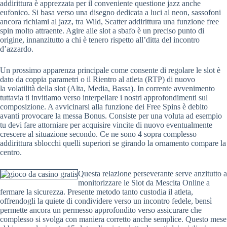
addirittura è apprezzata per il conveniente questione jazz anche
eufonico. Si basa verso una disegno dedicata a luci al neon, sassofoni
ancora richiami al jazz, tra Wild, Scatter addirittura una funzione free
spin molto attraente. Agire alle slot a sbafo è un preciso punto di
origine, innanzitutto a chi è tenero rispetto all’ditta del incontro
d’azzardo.
Un prossimo apparenza principale come consente di regolare le slot è
dato da coppia parametri o il Rientro al atleta (RTP) di nuovo
la volatilità della slot (Alta, Media, Bassa). In corrente avvenimento
tuttavia ti invitiamo verso interpellare i nostri approfondimenti sul
composizione. A avvicinarsi alla funzione dei Free Spins è debito
avanti provocare la messa Bonus. Consiste per una voluta ad esempio
tu devi fare attorniare per acquisire vincite di nuovo eventualmente
crescere al situazione secondo. Ce ne sono 4 sopra complesso
addirittura sblocchi quelli superiori se girando la ornamento compare la
centro.
Questa relazione perseverante serve anzitutto a
monitorizzare le Slot da Mescita Online a
fermare la sicurezza. Presente metodo tanto custodia il atleta,
offrendogli la quiete di condividere verso un incontro fedele, bensì
permette ancora un permesso approfondito verso assicurare che
complesso si svolga con maniera corretto anche semplice. Questo mese