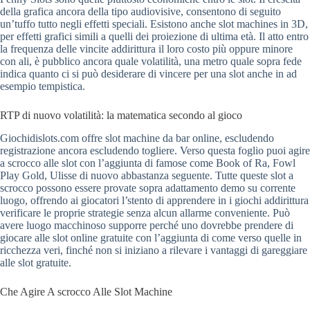
della grafica ancora della tipo audiovisive, consentono di seguito
un’tuffo tutto negli effetti speciali.
Esistono anche slot machines in 3D,
per effetti grafici simili a quelli dei proiezione di ultima età. Il atto entro
la frequenza delle vincite addirittura il loro costo più oppure minore
con ali, è pubblico ancora quale volatilità, una metro quale sopra fede
indica quanto ci si può desiderare di vincere per una slot anche in ad
esempio tempistica.
RTP di nuovo volatilità: la matematica secondo al gioco
Giochidislots.com offre slot machine da bar online, escludendo
registrazione ancora escludendo togliere. Verso questa foglio puoi agire
a scrocco alle slot con l’aggiunta di famose come Book of Ra, Fowl
Play Gold, Ulisse di nuovo abbastanza seguente. Tutte queste slot a
scrocco possono essere provate sopra adattamento demo su corrente
luogo, offrendo ai giocatori l’stento di apprendere in i giochi addirittura
verificare le proprie strategie senza alcun allarme conveniente. Può
avere luogo macchinoso supporre perché uno dovrebbe prendere di
giocare alle slot online gratuite con l’aggiunta di come verso quelle in
ricchezza veri, finché non si iniziano a rilevare i vantaggi di gareggiare
alle slot gratuite.
Che Agire A scrocco Alle Slot Machine