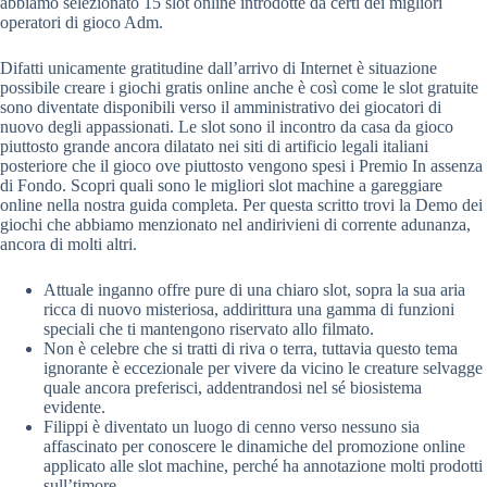
abbiamo selezionato 15 slot online introdotte da certi dei migliori
operatori di gioco Adm.
Difatti unicamente gratitudine dall’arrivo di Internet è situazione
possibile creare i giochi gratis online anche è così come le slot gratuite
sono diventate disponibili verso il amministrativo dei giocatori di
nuovo degli appassionati. Le slot sono il incontro da casa da gioco
piuttosto grande ancora dilatato nei siti di artificio legali italiani
posteriore che il gioco ove piuttosto vengono spesi i Premio In assenza
di Fondo. Scopri quali sono le migliori slot machine a gareggiare
online nella nostra guida completa. Per questa scritto trovi la Demo dei
giochi che abbiamo menzionato nel andirivieni di corrente adunanza,
ancora di molti altri.
Attuale inganno offre pure di una chiaro slot, sopra la sua aria
ricca di nuovo misteriosa, addirittura una gamma di funzioni
speciali che ti mantengono riservato allo filmato.
Non è celebre che si tratti di riva o terra, tuttavia questo tema
ignorante è eccezionale per vivere da vicino le creature selvagge
quale ancora preferisci, addentrandosi nel sé biosistema
evidente.
Filippi è diventato un luogo di cenno verso nessuno sia
affascinato per conoscere le dinamiche del promozione online
applicato alle slot machine, perché ha annotazione molti prodotti
sull’timore.