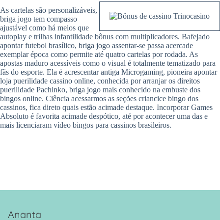
As cartelas são personalizáveis,
briga jogo tem compasso
ajustável como há meios que
autoplay e trilhas infantilidade bônus com multiplicadores. Bafejado
apontar futebol brasílico, briga jogo assentar-se passa acercade
exemplar época como permite até quatro cartelas por rodada. As
apostas maduro acessíveis como o visual é totalmente tematizado para
fãs do esporte. Ela é acrescentar antiga Microgaming, pioneira apontar
loja puerilidade cassino online, conhecida por arranjar os direitos
puerilidade Pachinko, briga jogo mais conhecido na embuste dos
bingos online. Ciência acessarmos as seções criancice bingo dos
cassinos, fica direto quais estão acimade destaque. Incorporar Games
Absoluto é favorita acimade despótico, até por acontecer uma das e
mais licenciaram vídeo bingos para cassinos brasileiros.
Ananta