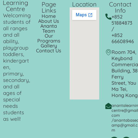
Learning
Page
Location
Contact
Centre
Links
Info
Welcoming
Home
+852
About Us
students of
51884873
Ananta
all ranges
/
Team
and all
+852
Our
Programs
ability,
66608946
Gallery
playgroup
Contact Us
Room 704,
toddlers,
Keybond
kindergart
Commercia
en,
Building, 38
primary,
Ferry
secondary,
Street, Yau
and all
Ma Tei,
ages of
Hong Kong
special
needs
anantalearni
centre@gmail
students
com
as well!
/
anantabase
amp@gmail.c
m