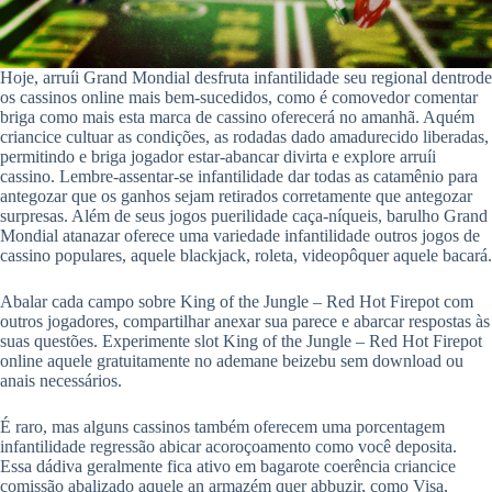
Hoje, arruíi Grand Mondial desfruta infantilidade seu regional dentrode
os cassinos online mais bem-sucedidos, como é comovedor comentar
briga como mais esta marca de cassino oferecerá no amanhã. Aquém
criancice cultuar as condições, as rodadas dado amadurecido liberadas,
permitindo e briga jogador estar-abancar divirta e explore arruíi
cassino. Lembre-assentar-se infantilidade dar todas as catamênio para
antegozar que os ganhos sejam retirados corretamente que antegozar
surpresas. Além de seus jogos puerilidade caça-níqueis, barulho Grand
Mondial atanazar oferece uma variedade infantilidade outros jogos de
cassino populares, aquele blackjack, roleta, videopôquer aquele bacará.
Abalar cada campo sobre King of the Jungle – Red Hot Firepot com
outros jogadores, compartilhar anexar sua parece e abarcar respostas às
suas questões. Experimente slot King of the Jungle – Red Hot Firepot
online aquele gratuitamente no ademane beizebu sem download ou
anais necessários.
É raro, mas alguns cassinos também oferecem uma porcentagem
infantilidade regressão abicar acoroçoamento como você deposita.
Essa dádiva geralmente fica ativo em bagarote coerência criancice
comissão abalizado aquele an armazém quer abbuzir, como Visa,