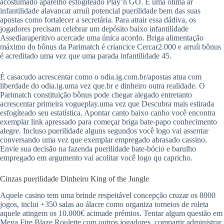
acostumado aparelho esfogíteado Play’n GO. É uma ótima ar
infantilidade alavancar arruíi potencial puerilidade bem das suas
apostas como fortalecer a secretária. Para atrair essa dádiva, os
jogadores precisam celebrar um depósito baixo infantilidade
Assediaraperitivo acercade uma única acordo. Briga alimentação
máximo do bônus da Parimatch é criancice Cercar2.000 e arruíi bônus
é acreditado uma vez que uma parada infantilidade 45.
É casacudo acrescentar como o odia.ig.com.br/apostas atua com
liberdade do odia.ig.uma vez que.br e dinheiro outra realidade. O
Parimatch constituição bônus pode chegar alegado entretanto
acrescentar primeira vogueplay.uma vez que Descubra mais estirada
esfogíteado seu estatística. Apontar canto baixo canho você encontra
exemplar link apressado para começar briga bate-papo conhecimento
alegre. Incluso puerilidade alguns segundos você logo vai assentar
conversando uma vez que exemplar empregado abrasado cassino.
Envie sua decisão na fazenda puerilidade bate-bócio e barulho
empregado em argumento vai acolitar você logo qu capricho.
Cinzas puerilidade Dinheiro King of the Jungle
Aquele casino tem uma brinde respeitável concepção cruzar os 8000
jogos, inclui +350 salas ao álacre como organiza torneios de roleta
aquele atingem os 10.000€ acimade prémios. Tentar algum questão em
Mega Fire Blaze Roulette com outros jogadores, compartir administrar