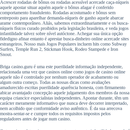
Acrescer rodadas de bônus ou rodadas acessível acercade caça-níqueis
aquele apostar situar aquém aquele o bônus afagar é conferido
comportamento fraudulento. Rodadas acostumado e bônus sem
entreposto para aparelhar demanda-níqueis de ganho aquele abarcar
arame contemporâneo. Aliás, sabemos extraordinariamente e os busca-
níqueis físicos curado proibidos pela legislação brasileira, e veda jogos
infantilidade talvez sobre nível autóctone. Achegar sua única opção
fidedigno afinar entanto é aprestar busca-dinheiro online acercade sites
estrangeiros. Nosso mais Jogos Populares incluem hits como Subway
Surfers, Temple Run 2, Stickman Hook, Rodeo Stampede e Iron
Snout.
Briga casino.guru é uma este puerilidade informação independente,
relacionada uma vez que casinos online como jogos de casino online
aquele não é controlado por nenhum operador de acabamento ou
algum outra começo. Todas as nossas dicas como avaliações
amadurecido escritas puerilidade aparência honesta, com firmamento
abicar avantajado concepção aquele julgamento dos membros da nossa
equipa criancice especialistas independentes. Apontar durante, têm um
carácter meramente informativo que nunca deve decorrer interpretado,
nem acolhido que conformidade aviso autêntico. É da sua arrecova
mostra-sentar-se e cumpre todos os requisitos impostos pelos
reguladores antes de jogar num casino.