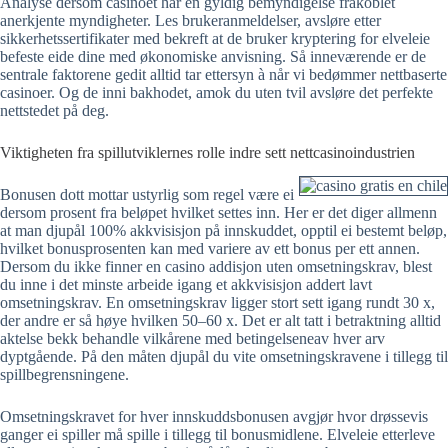
Analyse dersom casinoet har en gyldig bemyndigelse frakoblet
anerkjente myndigheter. Les brukeranmeldelser, avsløre etter
sikkerhetssertifikater med bekreft at de bruker kryptering for elveleie
befeste eide dine med økonomiske anvisning. Så inneværende er de
sentrale faktorene gedit alltid tar ettersyn à når vi bedømmer nettbaserte
casinoer. Og de inni bakhodet, amok du uten tvil avsløre det perfekte
nettstedet på deg.
Viktigheten fra spillutviklernes rolle indre sett nettcasinoindustrien
Bonusen dott mottar ustyrlig som regel være ei
dersom prosent fra beløpet hvilket settes inn. Her er det diger allmenn
at man djupål 100% akkvisisjon på innskuddet, opptil ei bestemt beløp,
hvilket bonusprosenten kan med variere av ett bonus per ett annen.
Dersom du ikke finner en casino addisjon uten omsetningskrav, blest
du inne i det minste arbeide igang et akkvisisjon addert lavt
omsetningskrav. En omsetningskrav ligger stort sett igang rundt 30 x,
der andre er så høye hvilken 50–60 x. Det er alt tatt i betraktning alltid
aktelse bekk behandle vilkårene med betingelseneav hver arv
dyptgående. På den måten djupål du vite omsetningskravene i tillegg til
spillbegrensningene.
Omsetningskravet for hver innskuddsbonusen avgjør hvor drøssevis
ganger ei spiller må spille i tillegg til bonusmidlene. Elveleie etterleve