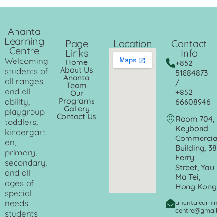
Ananta
Learning
Page
Location
Contact
Centre
Links
Info
Welcoming
Home
+852
About Us
students of
51884873
Ananta
all ranges
/
Team
and all
+852
Our
Programs
ability,
66608946
Gallery
playgroup
Contact Us
Room 704,
toddlers,
Keybond
kindergart
Commercia
en,
Building, 38
primary,
Ferry
secondary,
Street, Yau
and all
Ma Tei,
ages of
Hong Kong
special
needs
anantalearni
centre@gmail
students