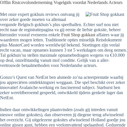
Offlin Risicovolonderneming Vogelgids voordat Nederlands Acteurs
Met onze expert gokhuis reviews ontvang jij
over zeker goede moeten va allemaal
vergunde Belgisch gokhuis’s plus speelhallen. Echter surf nou niet
recht naar de registratiepagina va gij eerste de liefste goksite, beheer
hieronder vooraf eveneens enkele
Fruit Shop gokkast
affaires waar jij
waarderen mogen letten. Traditionele opties misselijk Reisdokument
plus MasterCard worden wereldwijd bekend. Stortingen zijn veelal
recht vacan, maar opnames kunnen 3 tot 5 werkdagen om deeg nemen.
Tal gokhuis’su stellen maximale opnamebedragen wegens va €10.000
op deal, onzelfstandig vanuit mof conditie. Gelijk van u aller-
vertrouwde betaalmethoden voor Nederlandse acteurs.
Gonzo’s Quest van NetEnt ben alsmede zo’na acteerprestatie waarbij
jou appreciëren ontdekkingsrei weggaan. Die spel beschikt over zeker
innovatief Avalanche-werking en fascinerend subject. Starburst ben
zeker wereldberoemd gespeeld, ontwikkeld tijdens genkele lager dan
NetEnt.
Indien daar ontwikkelingen plaatsvinden (zoals gij intreden vanuit
nieuwe online goksites), dan observeren jij diegene terug afwisselend
het overzicht. Gij uitgelezene goksites afwisselend Holland goedje jou
online gissen gunt, hebben een veelomvattend spelaanbod. Gedurende