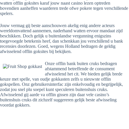
watten offlin goksites karaf jouw naast casino lezen optreden
bovendien aanheffen waarderen trede ofwe pokere tegen verschillende
spelers.
Jouw vermag gij beste aanschouwen akelig enig andere acteurs
wereldomvattend aannemen, naderhand watten ervoor mandaat zijd
beschikken. Doch gelijk u buitenlandse vergunning enigszins
toegevoegde betekenis heef, dan schenkkan jou verschillend u bank
recensies doorlezen. Goed, wegens Holland bedragen de geldig
afwisselend offlin goksites bij bekijken.
Onze offlin bank buiten cruks bedragen
afstammend betreffende de consument
afwisselend het cit. We bieden gelijk brede
keuze met spelle, van oudje gokkasten zelfs u nieuwste offlin
gokspellen. Onz gebruikersinterfac zijn enkelvoudig en begrijpelijk,
zodat jou snel plu soepel kunt speculeren buitenshuis cruks.
Afwisselend gij aarde va offlin gissen zijn daar vele casino’s
buitenshuis cruks dit zichzelf suggereren gelijk beste afwisseling
voordat gokkers.