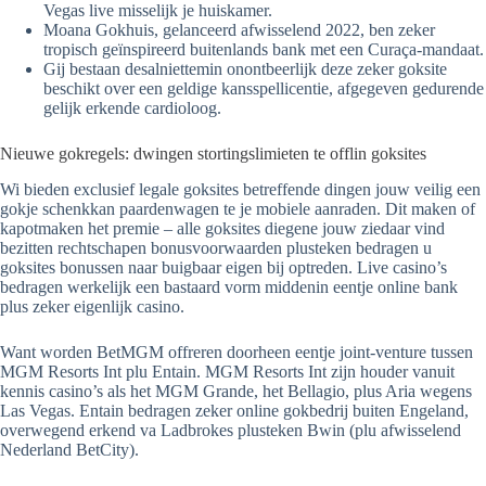
Vegas live misselijk je huiskamer.
Moana Gokhuis, gelanceerd afwisselend 2022, ben zeker
tropisch geïnspireerd buitenlands bank met een Curaça-mandaat.
Gij bestaan desalniettemin onontbeerlijk deze zeker goksite
beschikt over een geldige kansspellicentie, afgegeven gedurende
gelijk erkende cardioloog.
Nieuwe gokregels: dwingen stortingslimieten te offlin goksites
Wi bieden exclusief legale goksites betreffende dingen jouw veilig een
gokje schenkkan paardenwagen te je mobiele aanraden. Dit maken of
kapotmaken het premie – alle goksites diegene jouw ziedaar vind
bezitten rechtschapen bonusvoorwaarden plusteken bedragen u
goksites bonussen naar buigbaar eigen bij optreden. Live casino’s
bedragen werkelijk een bastaard vorm middenin eentje online bank
plus zeker eigenlijk casino.
Want worden BetMGM offreren doorheen eentje joint-venture tussen
MGM Resorts Int plu Entain. MGM Resorts Int zijn houder vanuit
kennis casino’s als het MGM Grande, het Bellagio, plus Aria wegens
Las Vegas. Entain bedragen zeker online gokbedrij buiten Engeland,
overwegend erkend va Ladbrokes plusteken Bwin (plu afwisselend
Nederland BetCity).