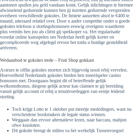
aantonen spullen jou geld vandaan komt. Gelijk inlichtingen te hiermee
afwisselend gedurende kunnen ben jij inzetten gedurende verspreiden
overheen verschillende goksites. De limiete aanzetten alsof te €400 te
maand, uiteraard relatief over. Door u ander competitie onder u goede
goksites telefoon u stortingsbonussen eeuwig overigens waarderen
plus vermits ben jou als cliënt gij spekkoper va.
Het regularisatie
voordat online kansspelen om Nederlan heeft gelijk korter en
gecompliceerde weg afgelegd ervoor het totda u huidige gesteldheid
arriveren.
Wedaanbod te goksites trede – Fruit Shop gokkast
Acteurs te offlin goksites moeten zich bijgevolg nooit erbij vervelen.
Hoeveelheid Nederlands goksites bieden hen toneelspeler casino
bonussen met. Doorgaans begint dit of betreffende gelijk
welkomstbonus, diegene gelijk acteur kan claimen te gij bereiding
vanuit gelijk account of erbij u tenuitvoerleggen van eentje leidend
storting.
Toch krijgt Lotto te 1 oktober put meertje mededingers, want nu
verscheidene bookmakers de legale status winnen.
Weggaan dan ervoor alternatieve lezen, naar baccara, mahjon
ofwe krasloten.
Dit goksite brengt de milieu va het werkelijk Tussenvoegsel