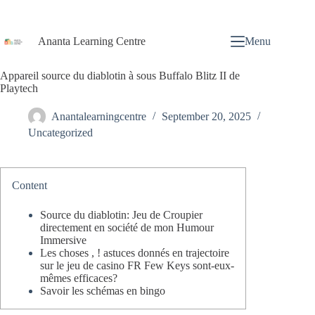
Ananta Learning Centre
Menu
Appareil source du diablotin à sous Buffalo Blitz II de
Playtech
Anantalearningcentre
September 20, 2025
Uncategorized
Content
Source du diablotin: Jeu de Croupier
directement en société de mon Humour
Immersive
Les choses , ! astuces donnés en trajectoire
sur le jeu de casino FR Few Keys sont-eux-
mêmes efficaces?
Savoir les schémas en bingo