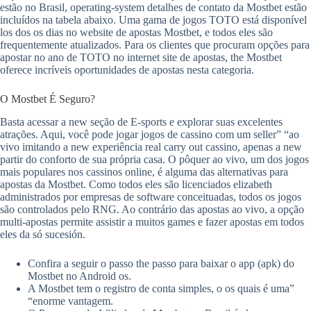
estão no Brasil, operating-system detalhes de contato da Mostbet estão
incluídos na tabela abaixo. Uma gama de jogos TOTO está disponível
los dos os dias no website de apostas Mostbet, e todos eles são
frequentemente atualizados. Para os clientes que procuram opções para
apostar no ano de TOTO no internet site de apostas, the Mostbet
oferece incríveis oportunidades de apostas nesta categoria.
O Mostbet É Seguro?
Basta acessar a new seção de E-sports e explorar suas excelentes
atrações. Aqui, você pode jogar jogos de cassino com um seller” “ao
vivo imitando a new experiência real carry out cassino, apenas a new
partir do conforto de sua própria casa. O pôquer ao vivo, um dos jogos
mais populares nos cassinos online, é alguma das alternativas para
apostas da Mostbet. Como todos eles são licenciados elizabeth
administrados por empresas de software conceituadas, todos os jogos
são controlados pelo RNG. Ao contrário das apostas ao vivo, a opção
multi-apostas permite assistir a muitos games e fazer apostas em todos
eles da só sucesión.
Confira a seguir o passo the passo para baixar o app (apk) do
Mostbet no Android os.
A Mostbet tem o registro de conta simples, o os quais é uma”
“enorme vantagem.