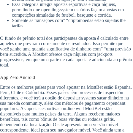
Essa categoria integra apostas esportivas e caça-níqueis,
permitindo que operating-system usuários façam apostas em
competições simuladas de futebol, basquete e corrida.
Somente as transações com” “criptomoedas estão sujeitas the
tarifas.
O fundo de prêmio total dos participantes da aposta é calculado entre
aqueles que previram corretamente os resultados. Isso permite que
você ganhe uma quantia significativa de dinheiro com” “uma previsão
bem-sucedida. A Mostbet oferece caça-níqueis com jackpots
progressivos, em que uma parte de cada aposta é adicionada ao prêmio
total.
App Zero Android
Entre os melhores países para você apostar na MostBet estão Espanha,
Peru, Chile e Colômbia. Esses países têm processos de inspección
diferentes, e você terá a opção de depositar systems sacar dinheiro na
sua moeda community, além dos métodos de pagamento cependant
populares. As apostas esportivas on-line weil MostBet estão
disponíveis para muitos países da terra. Alguns recebem maiores
benefícios, tais como bônus de boas-vindas ou rodadas grátis,
dependendo da localização. O site apresenta uma versão móvel
correspondente, ideal para seu navegador móvel. Você ainda tem a