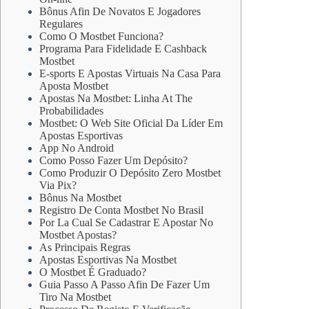
Bônus Afin De Novatos E Jogadores
Regulares
Como O Mostbet Funciona?
Programa Para Fidelidade E Cashback
Mostbet
E-sports E Apostas Virtuais Na Casa Para
Aposta Mostbet
Apostas Na Mostbet: Linha At The
Probabilidades
Mostbet: O Web Site Oficial Da Líder Em
Apostas Esportivas
App No Android
Como Posso Fazer Um Depósito?
Como Produzir O Depósito Zero Mostbet
Via Pix?
Bônus Na Mostbet
Registro De Conta Mostbet No Brasil
Por La Cual Se Cadastrar E Apostar No
Mostbet Apostas?
As Principais Regras
Apostas Esportivas Na Mostbet
O Mostbet É Graduado?
Guia Passo A Passo Afin De Fazer Um
Tiro Na Mostbet