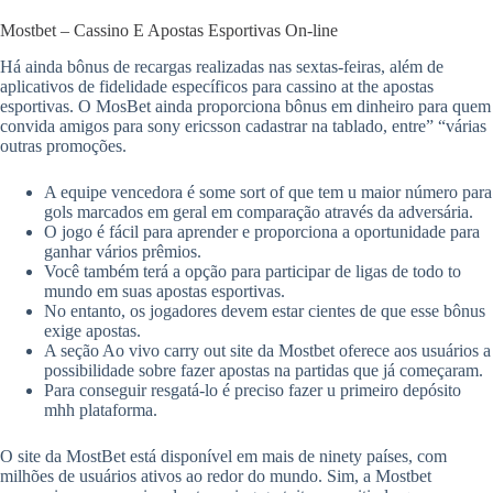
Mostbet – Cassino E Apostas Esportivas On-line
Há ainda bônus de recargas realizadas nas sextas-feiras, além de
aplicativos de fidelidade específicos para cassino at the apostas
esportivas. O MosBet ainda proporciona bônus em dinheiro para quem
convida amigos para sony ericsson cadastrar na tablado, entre” “várias
outras promoções.
A equipe vencedora é some sort of que tem u maior número para
gols marcados em geral em comparação através da adversária.
O jogo é fácil para aprender e proporciona a oportunidade para
ganhar vários prêmios.
Você também terá a opção para participar de ligas de todo to
mundo em suas apostas esportivas.
No entanto, os jogadores devem estar cientes de que esse bônus
exige apostas.
A seção Ao vivo carry out site da Mostbet oferece aos usuários a
possibilidade sobre fazer apostas na partidas que já começaram.
Para conseguir resgatá-lo é preciso fazer u primeiro depósito
mhh plataforma.
O site da MostBet está disponível em mais de ninety países, com
milhões de usuários ativos ao redor do mundo. Sim, a Mostbet