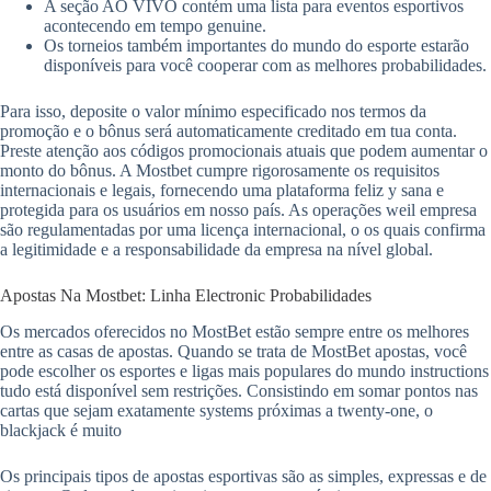
A seção AO VIVO contém uma lista para eventos esportivos
acontecendo em tempo genuine.
Os torneios também importantes do mundo do esporte estarão
disponíveis para você cooperar com as melhores probabilidades.
Para isso, deposite o valor mínimo especificado nos termos da
promoção e o bônus será automaticamente creditado em tua conta.
Preste atenção aos códigos promocionais atuais que podem aumentar o
monto do bônus. A Mostbet cumpre rigorosamente os requisitos
internacionais e legais, fornecendo uma plataforma feliz y sana e
protegida para os usuários em nosso país. As operações weil empresa
são regulamentadas por uma licença internacional, o os quais confirma
a legitimidade e a responsabilidade da empresa na nível global.
Apostas Na Mostbet: Linha Electronic Probabilidades
Os mercados oferecidos no MostBet estão sempre entre os melhores
entre as casas de apostas. Quando se trata de MostBet apostas, você
pode escolher os esportes e ligas mais populares do mundo instructions
tudo está disponível sem restrições. Consistindo em somar pontos nas
cartas que sejam exatamente systems próximas a twenty-one, o
blackjack é muito
Os principais tipos de apostas esportivas são as simples, expressas e de