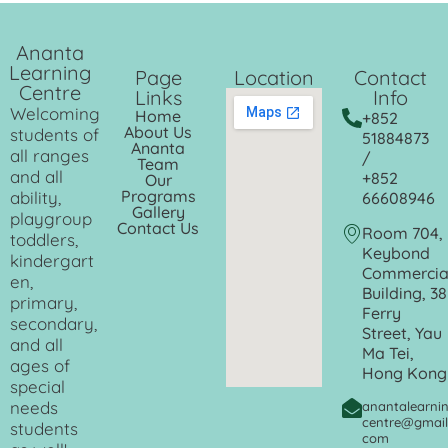
Ananta
Learning
Page
Location
Contact
Centre
Links
Info
Welcoming
Home
+852
About Us
students of
51884873
Ananta
all ranges
/
Team
and all
+852
Our
Programs
ability,
66608946
Gallery
playgroup
Contact Us
Room 704,
toddlers,
Keybond
kindergart
Commercia
en,
Building, 38
primary,
Ferry
secondary,
Street, Yau
and all
Ma Tei,
ages of
Hong Kong
special
needs
anantalearni
centre@gmail
students
com